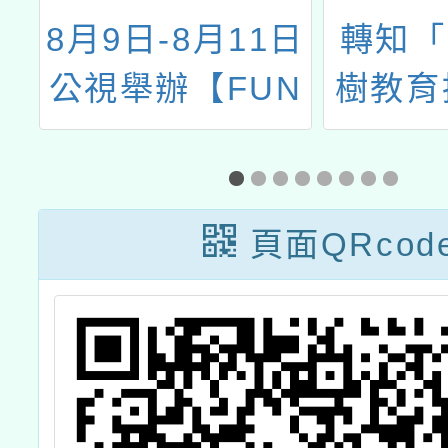
年
8月9日-8月11日
轉知「
習
公視舉辦【FUN
樹教育
計
出大能力】公視
增能研
份
遊樂派對
縣斗南
民小學
頁面QRcod
簡