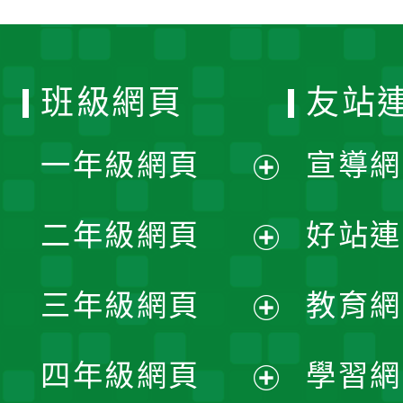
班級網頁
友站
一年級網頁
宣導網
展
二年級網頁
好站連
開
展
三年級網頁
教育網
選
開
展
單
四年級網頁
學習網
選
開