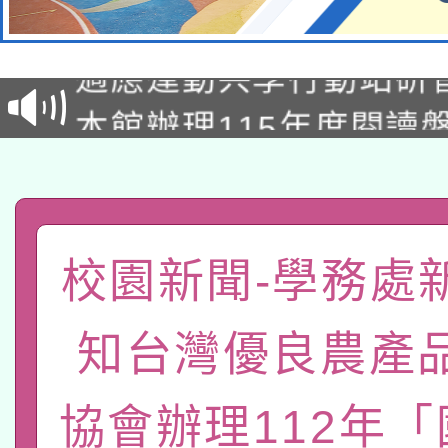
本校115學年度第2次
適應運動共學行動站研
招甄選結果公告(無人
本館辦理115年度閱讀
招)
科技賦能─人工智慧(AI
暨閱讀推動專業研習
A3數位素養講師名單
礎課程
「數位內容與教學軟體線
校園新聞-學務處
有關大陸委員會函釋公
pilot」
知台灣優良農產
轉知經濟部水利署委託
薪期間赴陸應申請許可
115年8月22日(星期六)
業技術研究院辦理「11
協會辦理112年