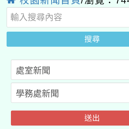
校園新聞首頁
/瀏覽：74
115年8月22日(星期六)
業技術研究院辦理「11
2026年桃園地景藝術
桃園市孔廟祈福系列活
用水績優單位及節水達
開 智慧啟航」
動」
搜尋
送出