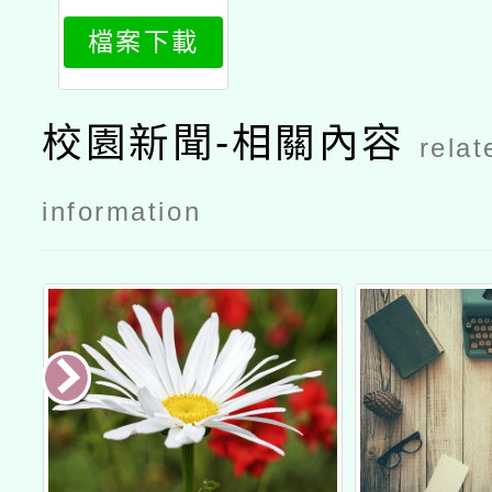
案徵選暨教
檔案下載
學活動」簡
章
校園新聞-相關內容
relat
information