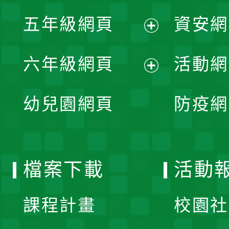
展
單
五年級網頁
資安網
選
開
展
單
六年級網頁
活動網
選
開
展
單
幼兒園網頁
防疫網
選
開
單
選
檔案下載
活動
單
課程計畫
校園社