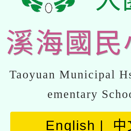
溪海國民
Taoyuan Municipal Hs
ementary Scho
English
中