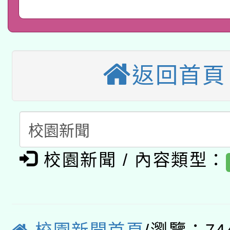
2026年桃園地景藝術
桃園市孔廟祈福系列活
用水績優單位及節水達
本校115學年度第2次
開 智慧啟航」
動」
適應運動共學行動站研
招甄選結果公告(無人
返回首頁
本館辦理115年度閱讀
招)
科技賦能─人工智慧(AI
暨閱讀推動專業研習
A3數位素養講師名單
礎課程
校園新聞 / 內容類型：
「數位內容與教學軟體線
有關大陸委員會函釋公
pilot」
轉知經濟部水利署委託
薪期間赴陸應申請許可