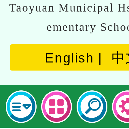
Taoyuan Municipal Hs
ementary Scho
English
中