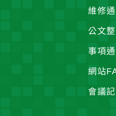
維修通
公文整
事項通
網站F
會議記