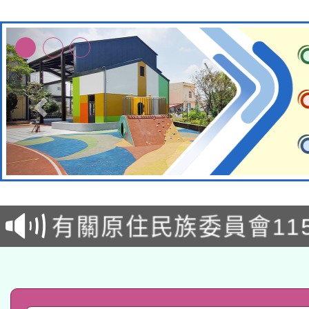
本校115學年度第1次
本校115學年度第2次
第3次招考甄選結果公告
有關原住民族委員會11
次招考甄選結果公告(尚
兒童少年暑期犯罪預防
公告之原住民族歲時祭
有關本府115年70歲
答一案
一案。