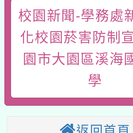
本校115學年度第2次
人員健康講座「吃得安
校園新聞-學務處
適應運動共學行動站研
招甄選結果公告(無人
心」，鼓勵退休同仁踴
本館辦理115年度閱讀
化校園菸害防制宣
招)
案。
科技賦能─人工智慧(AI
暨閱讀推動專業研習
園市大園區溪海
A3數位素養講師名單
礎課程
學
本校115學年度第1次
本校115學年度第2次
第3次招考甄選結果公告
有關原住民族委員會11
次招考甄選結果公告(尚
兒童少年暑期犯罪預防
公告之原住民族歲時祭
返回首頁