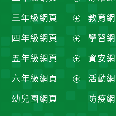
開
展
三年級網頁
教育網
選
開
展
單
四年級網頁
學習網
選
開
展
單
五年級網頁
資安網
選
開
展
單
六年級網頁
活動網
選
開
展
單
幼兒園網頁
防疫網
選
開
單