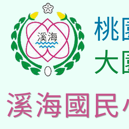
桃
大
溪海國民