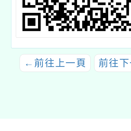
←
前往上一頁
前往下