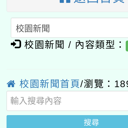
有關本府115年70歲
答一案
一案。
本校115學年度第2次
人員健康講座「吃得安
適應運動共學行動站研
招甄選結果公告(無人
心」，鼓勵退休同仁踴
校園新聞 / 內容類型：
本館辦理115年度閱讀
招)
案。
科技賦能─人工智慧(AI
暨閱讀推動專業研習
A3數位素養講師名單
礎課程
校園新聞首頁
/瀏覽：18
搜尋