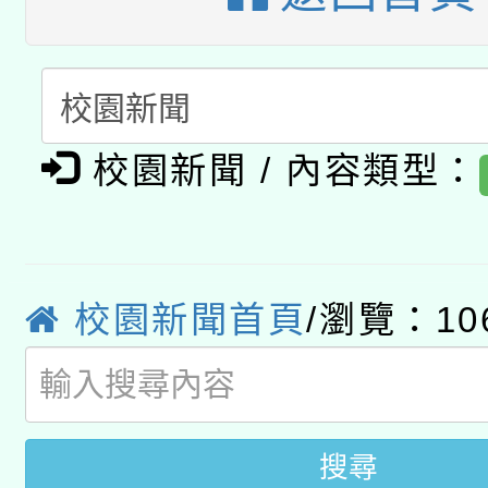
A3數位素養講師名單
礎課程
「數位內容與教學軟體線
有關大陸委員會函釋公
pilot」
校園新聞 / 內容類型：
轉知經濟部水利署委託
薪期間赴陸應申請許可
115年8月22日(星期六)
業技術研究院辦理「11
2026年桃園地景藝術
桃園市孔廟祈福系列活
校園新聞首頁
/瀏覽：10
用水績優單位及節水達
開 智慧啟航」
動」
搜尋