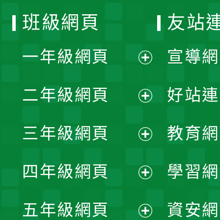
班級網頁
友站
一年級網頁
宣導網
展
二年級網頁
好站連
開
展
三年級網頁
教育網
選
開
展
單
四年級網頁
學習網
選
開
展
單
五年級網頁
資安網
選