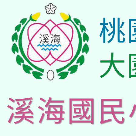
桃
大
溪海國民