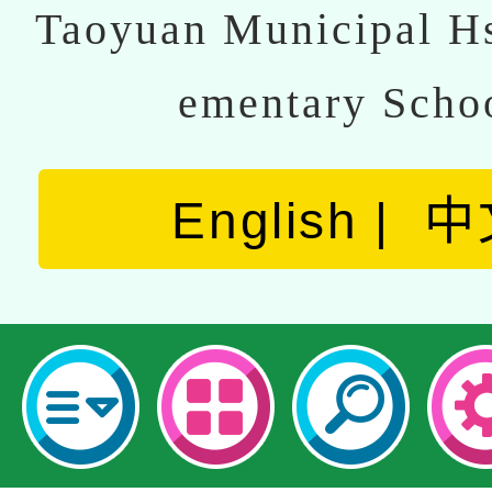
Taoyuan Municipal Hs
ementary Scho
English
中