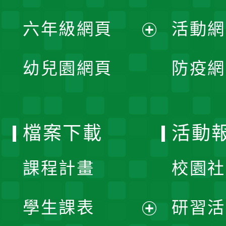
開
展
單
六年級網頁
活動網
選
開
展
單
幼兒園網頁
防疫網
選
開
單
選
檔案下載
活動
單
課程計畫
校園社
學生課表
研習活