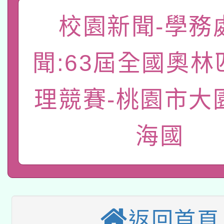
「數位內容與教學軟體線
校園新聞-學務
有關大陸委員會函釋公
pilot」
聞:63屆全國奧林
轉知經濟部水利署委託
薪期間赴陸應申請許可
115年8月22日(星期六)
業技術研究院辦理「11
理競賽-桃園市大
2026年桃園地景藝術
桃園市孔廟祈福系列活
用水績優單位及節水達
海國
本校115學年度第2次
開 智慧啟航」
動」
適應運動共學行動站研
招甄選結果公告(無人
本館辦理115年度閱讀
招)
科技賦能─人工智慧(AI
返回首頁
暨閱讀推動專業研習