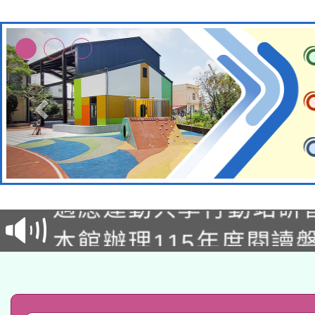
本校115學年度第2次
適應運動共學行動站研
招甄選結果公告(無人
本館辦理115年度閱讀
招)
科技賦能─人工智慧(AI
暨閱讀推動專業研習
A3數位素養講師名單
礎課程