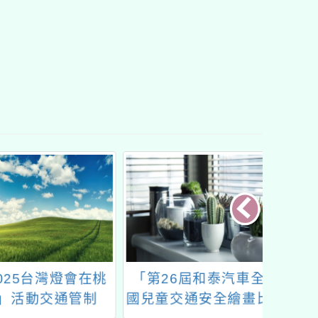
25台灣燈會在桃
「第26屆和泰汽車全
安得烈
活動交通管制
國兒童交通安全繪畫比
屆全國