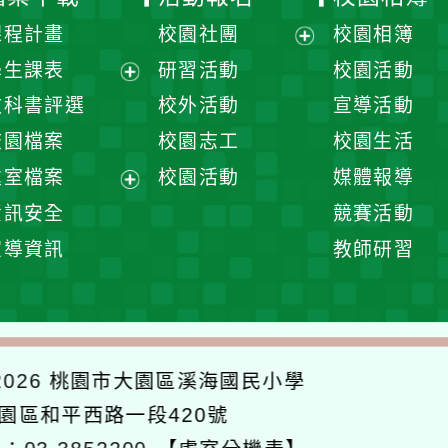
課程計畫
校園社團
校園相簿
展
學生課表
研習活動
校園活動
開
展
教科書評選
校外活動
宣導活動
選
開
校園檔案
校園志工
校園生活
單
選
處室檔案
校園活動
媒體報導
單
展
資訊安全
競賽活動
開
宣導資訊
教師研習
選
單
026
桃園市大園區溪海國民小學
大園區和平西路一段420號