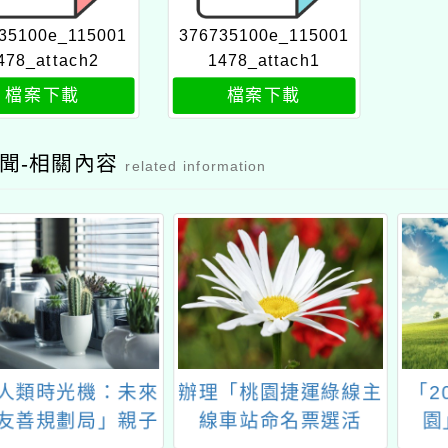
35100e_115001
376735100e_115001
478_attach2
1478_attach1
檔案下載
檔案下載
聞-相關內容
related information
類時光機：未來
辦理「桃園捷運綠線主
「20
善規劃局」親子
線車站命名票選活
園」