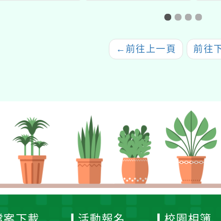
共學課程
動」，請惠予協助張貼
海報及DM文宣發放
←
前往上一頁
前往
檔案下載
活動報名
校園相簿