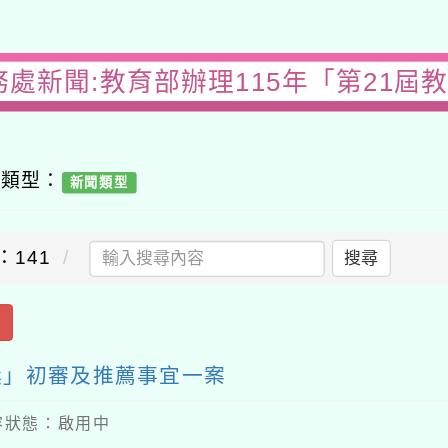
務處新聞:教育部辦理115年「第21屆
容類型：
新聞類型
：141
搜尋
出
獎」初審及推薦事宜一案
 內容狀態：啟用中