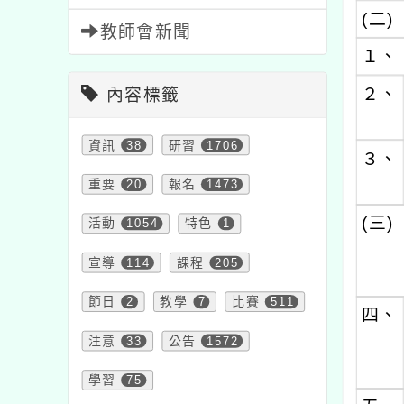
(二)
教師會新聞
１、
２、
內容標籤
資訊
38
研習
1706
３、
重要
20
報名
1473
(三)
活動
1054
特色
1
宣導
114
課程
205
節日
2
教學
7
比賽
511
四、
注意
33
公告
1572
學習
75