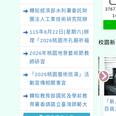
3767
轉知經濟部水利署委託財
1
團法人工業技術研究院辦
理「115年表揚節約用水
115年8月22日(星期六)辦
績優單位及節水達人選拔
理「2026桃園市孔廟祈福
校園新
活動」
系列活動—儒門初開 智慧
2026年桃園地景藝術節教
啟航」
師研習
「2026桃園藝術巡演」活
動宣傳相關事宜
轉知教育部國民及學前教
空導覽培訓：
環境部與教育部共同辦
「新人
育署委請國立臺灣師範大
l Lala暗空守護培
理「113年環境知識競
百貨友
學辦理「114至115年度