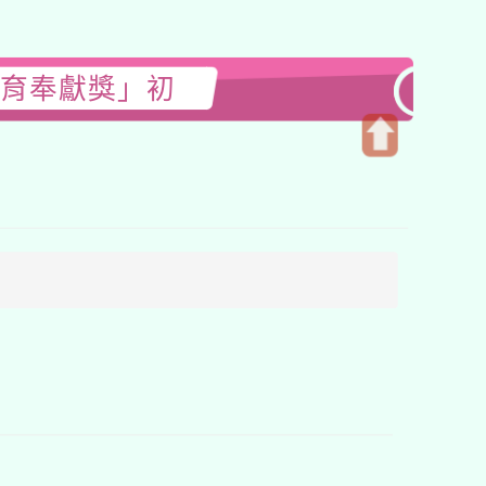
教育奉獻獎」初
開
啟
上
方
區
塊