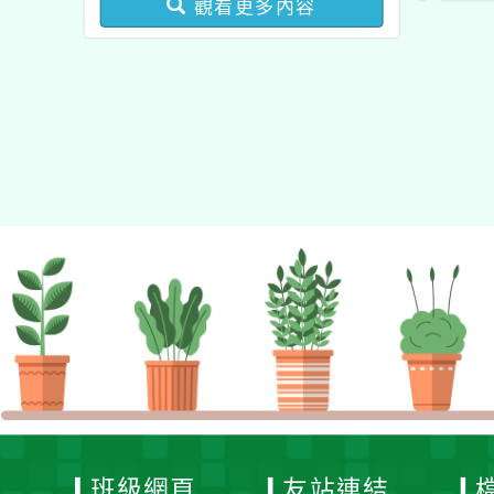
訓課程」
賽」
觀看更多內容
健康促進學校輔導計畫師
資專業成長研習」實施計
畫
班級網頁
友站連結