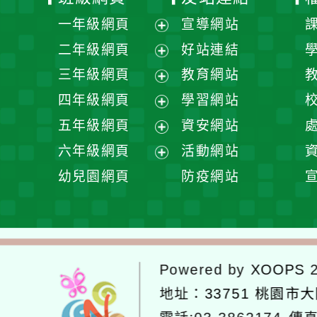
一年級網頁
宣導網站
展
二年級網頁
好站連結
開
展
三年級網頁
教育網站
選
開
展
四年級網頁
學習網站
單
選
開
展
五年級網頁
資安網站
單
選
開
展
六年級網頁
活動網站
單
選
開
展
幼兒園網頁
防疫網站
單
選
開
單
選
單
Powered by
XOOPS
2
地址：
33751 桃園市