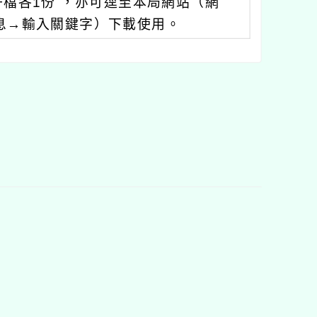
檔各1份 ，亦可逕至本局網站（網
息→輸入關鍵字）下載使用。