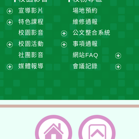
宣導影片
場地預約
展
特色課程
維修通報
開
展
校園影音
公文整合系統
選
開
展
校園活動
事項通報
單
選
開
展
展
社團影音
網站FAQ
單
選
開
開
展
媒體報導
會議記錄
單
選
選
開
展
展
單
單
選
開
開
單
選
選
單
單