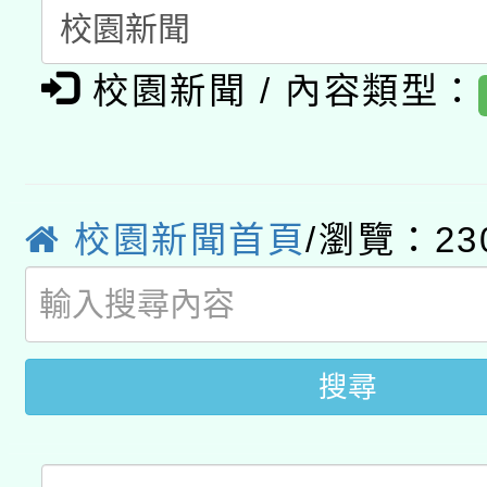
暨閱讀推動專業研習
A3數位素養講師名單
礎課程
校園新聞 / 內容類型：
「數位內容與教學軟體線
有關大陸委員會函釋公
pilot」
轉知經濟部水利署委託
薪期間赴陸應申請許可
校園新聞首頁
/瀏覽：23
115年8月22日(星期六)
業技術研究院辦理「11
2026年桃園地景藝術
桃園市孔廟祈福系列活
用水績優單位及節水達
開 智慧啟航」
搜尋
動」