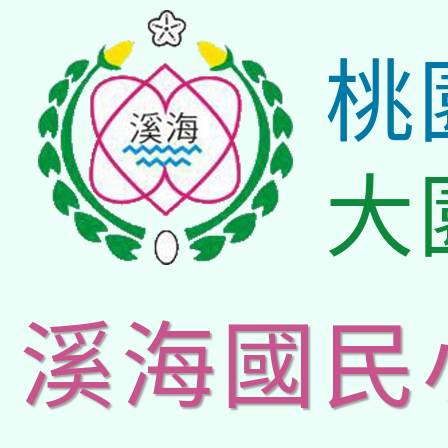
桃
大
溪海國民