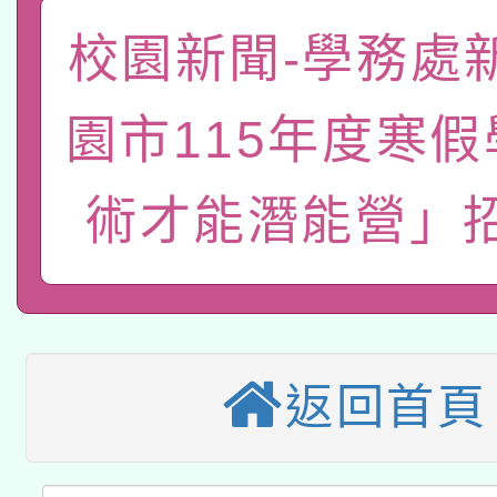
「數位內容與教學軟體線
校園新聞-學務處
有關大陸委員會函釋公
pilot」
園市115年度寒
轉知經濟部水利署委託
薪期間赴陸應申請許可
術才能潛能營」
115年8月22日(星期六)
業技術研究院辦理「11
2026年桃園地景藝術
桃園市孔廟祈福系列活
用水績優單位及節水達
本校115學年度第2次
開 智慧啟航」
動」
適應運動共學行動站研
招甄選結果公告(無人
返回首頁
本館辦理115年度閱讀
招)
科技賦能─人工智慧(AI