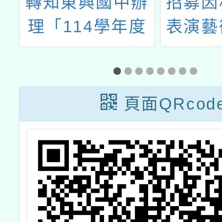
墩
轉知東興國中辦
招募因
暑
理「114學年度
表演藝
月
健康促進學校計
學科應
畫－菸檳害防制
之非藝
議題中心學校－
師、組
頁面QRcod
教師增能研習」
驗