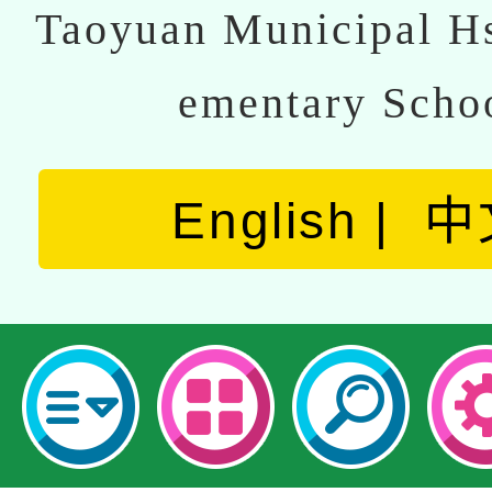
Taoyuan Municipal Hs
ementary Scho
English
中