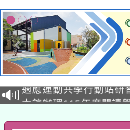
本校115學年度第2次
適應運動共學行動站研
招甄選結果公告(無人
本館辦理115年度閱讀
招)
科技賦能─人工智慧(AI
暨閱讀推動專業研習
A3數位素養講師名單
礎課程