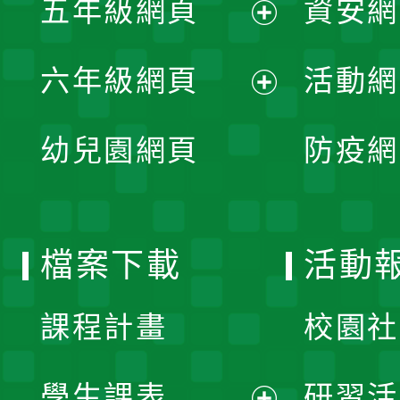
五年級網頁
資安網
選
開
展
單
六年級網頁
活動網
選
開
展
單
幼兒園網頁
防疫網
選
開
單
選
檔案下載
活動
單
課程計畫
校園社
學生課表
研習活