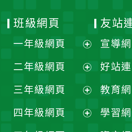
班級網頁
友站
一年級網頁
宣導網
展
二年級網頁
好站連
開
展
三年級網頁
教育網
選
開
展
單
四年級網頁
學習網
選
開
展
單