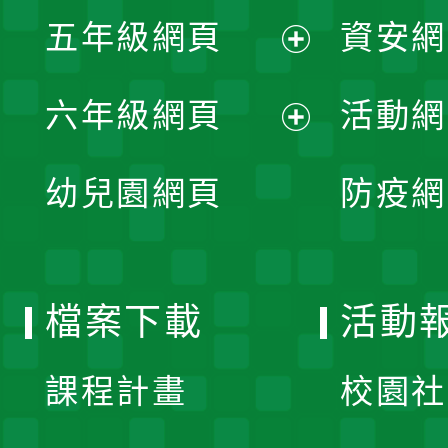
展
單
五年級網頁
資安網
選
開
展
單
六年級網頁
活動網
選
開
展
單
幼兒園網頁
防疫網
選
開
單
選
檔案下載
活動
單
課程計畫
校園社