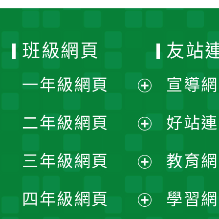
班級網頁
友站
一年級網頁
宣導網
展
二年級網頁
好站連
開
展
三年級網頁
教育網
選
開
展
單
四年級網頁
學習網
選
開