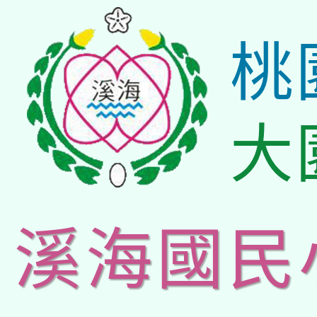
桃
大
溪海國民