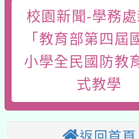
本校115學年度第2次
人員健康講座「吃得安
校園新聞-學務處
適應運動共學行動站研
招甄選結果公告(無人
心」，鼓勵退休同仁踴
「教育部第四屆
本館辦理115年度閱讀
招)
案。
科技賦能─人工智慧(AI
小學全民國防教
暨閱讀推動專業研習
A3數位素養講師名單
礎課程
式教學
本校115學年度第1次
本校115學年度第2次
第3次招考甄選結果公告
有關原住民族委員會11
次招考甄選結果公告(尚
返回首頁
兒童少年暑期犯罪預防
公告之原住民族歲時祭