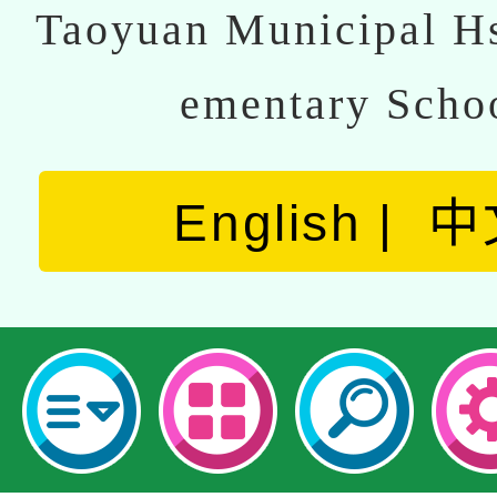
Taoyuan Municipal Hs
ementary Scho
English
中