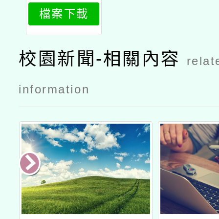
267_attach
檔案下載
1
校園新聞-相關內容
relat
information