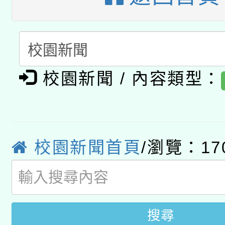
有關本府115年70歲
答一案
一案。
本校115學年度第2次
人員健康講座「吃得安
適應運動共學行動站研
招甄選結果公告(無人
心」，鼓勵退休同仁踴
校園新聞 / 內容類型：
本館辦理115年度閱讀
招)
案。
科技賦能─人工智慧(AI
暨閱讀推動專業研習
A3數位素養講師名單
校園新聞首頁
/瀏覽：17
礎課程
搜尋