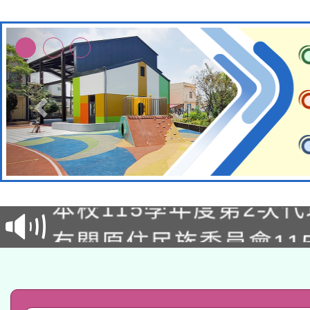
本校115學年度第1次
本校115學年度第2次
第3次招考甄選結果公告
有關原住民族委員會11
次招考甄選結果公告(尚
兒童少年暑期犯罪預防
公告之原住民族歲時祭
有關本府115年70歲
答一案
一案。