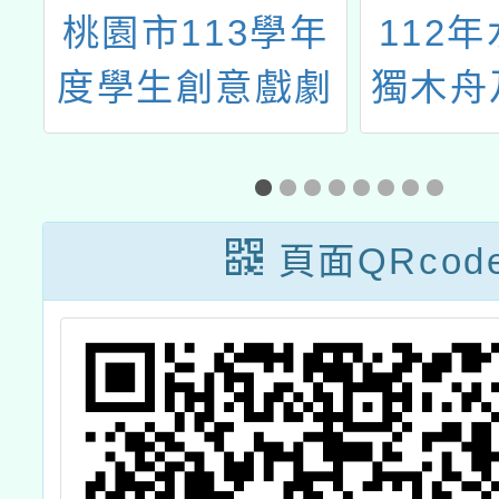
察
桃園市113學年
112
理
度學生創意戲劇
獨木舟
暑
比賽實施要點1
板划
法
份
章
頁面QRcod