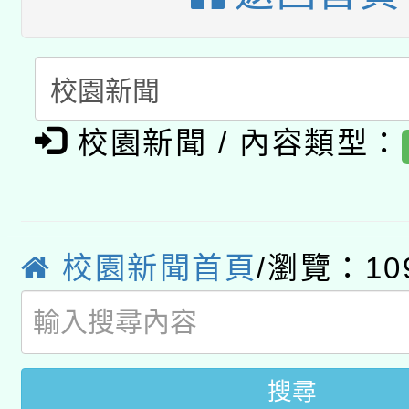
A3數位素養講師名單
礎課程
「數位內容與教學軟體線
有關大陸委員會函釋公
pilot」
校園新聞 / 內容類型：
轉知經濟部水利署委託
薪期間赴陸應申請許可
115年8月22日(星期六)
業技術研究院辦理「11
2026年桃園地景藝術
校園新聞首頁
/瀏覽：10
桃園市孔廟祈福系列活
用水績優單位及節水達
開 智慧啟航」
動」
搜尋