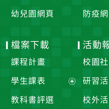
開
展
單
幼兒園網頁
防疫網
選
開
單
選
檔案下載
活動
單
課程計畫
校園社
學生課表
研習活
展
教科書評選
校外活
開