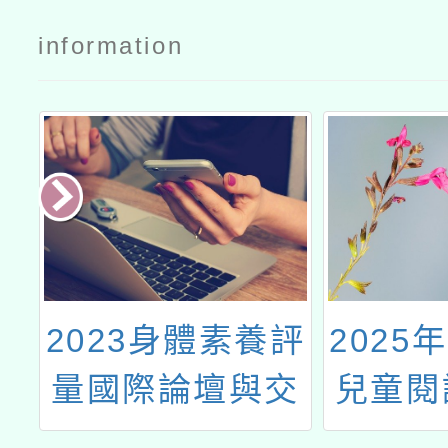
information
辦
2023身體素養評
2025
桃
量國際論壇與交
兒童閱
資
流參訪實施計畫
動」楊