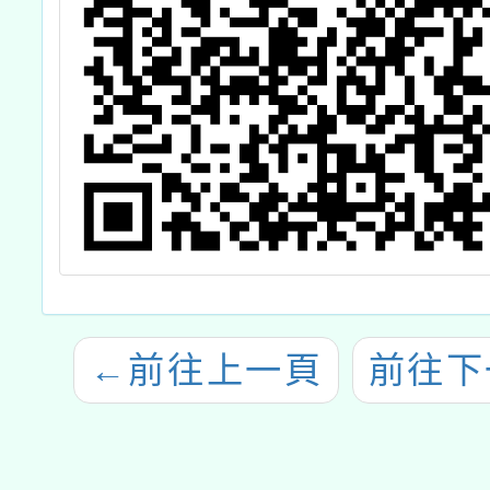
←
前往上一頁
前往下