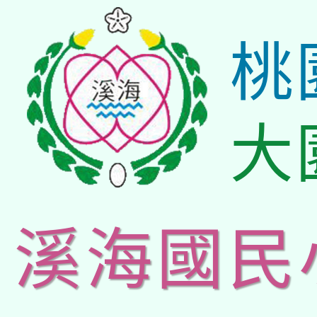
桃
大
溪海國民