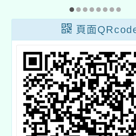
獎
子檔文
兒童
頁面QRcod