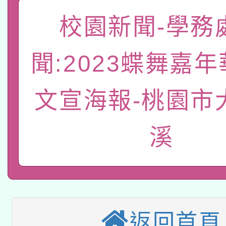
「數位內容與教學軟體線
校園新聞-學務
有關大陸委員會函釋公
pilot」
聞:2023蝶舞嘉
轉知經濟部水利署委託
薪期間赴陸應申請許可
115年8月22日(星期六)
文宣海報-桃園市
業技術研究院辦理「11
2026年桃園地景藝術
桃園市孔廟祈福系列活
用水績優單位及節水達
溪
本校115學年度第2次
開 智慧啟航」
動」
適應運動共學行動站研
招甄選結果公告(無人
本館辦理115年度閱讀
招)
返回首頁
科技賦能─人工智慧(AI
暨閱讀推動專業研習