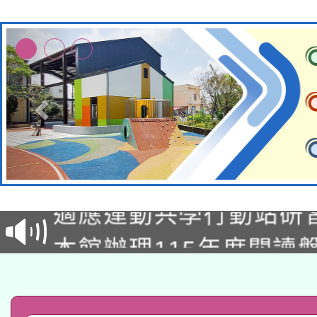
本校115學年度第2次
適應運動共學行動站研
招甄選結果公告(無人
本館辦理115年度閱讀
招)
科技賦能─人工智慧(AI
暨閱讀推動專業研習
A3數位素養講師名單
礎課程