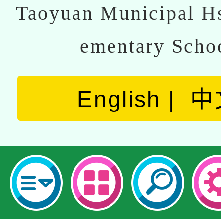
Taoyuan Municipal Hs
ementary Scho
English
中