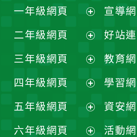
一年級網頁
宣導網
展
二年級網頁
好站連
開
展
三年級網頁
教育網
選
開
展
單
四年級網頁
學習網
選
開
展
單
五年級網頁
資安網
選
開
展
單
六年級網頁
活動網
選