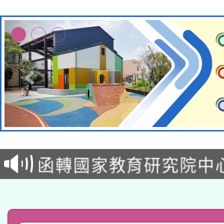
轉知教育部國民及學前
函轉國家教育研究院中心
國立臺灣師範大學辦理「1
轉知教育部國民及學前
原住民族教育政策研討
年度健康促進學校輔導
函轉國立臺灣師範大學
新北市政府教育局辦理「
族教育國際趨勢與發展
業成長研習」實施計畫