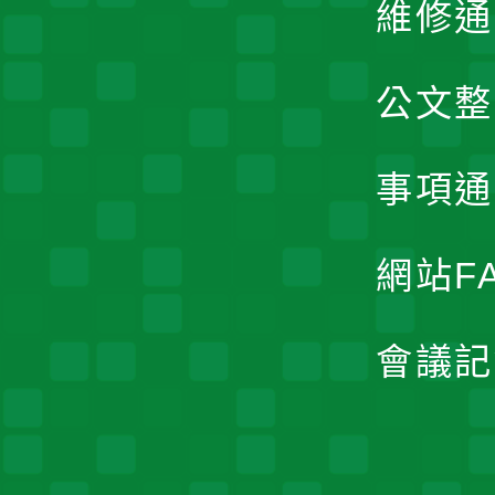
維修通
公文整
事項通
網站F
會議記