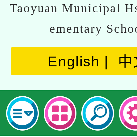
Taoyuan Municipal Hs
ementary Scho
English
中