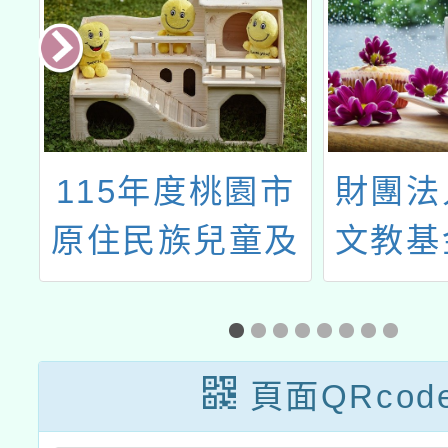
剝
115年度桃園市
財團法
」
原住民族兒童及
文教基
1
少年成長營-
「紙風
sakalemed
鎮市區
ita「原」來我很
工程
頁面QRcod
會!
航」兒