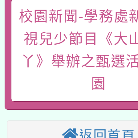
轉知有關國立成功大學
族語言臺北學習中心11
師專業成長研習實施計
校園新聞-學務處
教育部國民及學前教育署「
文教學共融平台-教案
「族語學習班」招生簡章
方素養工作坊新北場」
本市兒童口腔健康促進
視兒少節目《大
年度COVID-19疫苗
件」活動簡章
有關銓敘部建置「公務
宣導素材2份，請協助
接種對象擴大為「滿6
丫》舉辦之甄選活
「115年度教育部國民
得重審後實發金額試算
管道加強宣導
接種之民眾」措施，延長
園
衛生局辦理之「115年
辦理性別平等教育建置
機關學校轉知所屬退休
月28日止
轉知教育部國民及學前
菸害防制實體解謎活動
人才庫實施計畫」一案
用一案
函轉國家教育研究院中心
國立臺灣師範大學辦理「1
轉知教育部國民及學前
原住民族教育政策研討
年度健康促進學校輔導
返回首頁