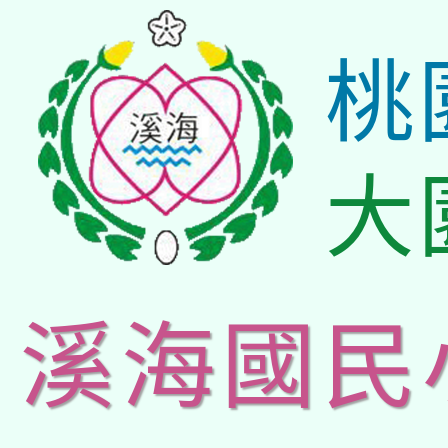
桃
大
溪海國民