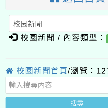
函轉國立臺灣師範大學
新北市政府教育局辦理「
族教育國際趨勢與發展
業成長研習」實施計畫
轉知有關國立成功大學
族語言臺北學習中心11
師專業成長研習實施計
教育部國民及學前教育署「
文教學共融平台-教案
「族語學習班」招生簡章
方素養工作坊新北場」
校園新聞 / 內容類型：
本市兒童口腔健康促進
年度COVID-19疫苗
件」活動簡章
有關銓敘部建置「公務
宣導素材2份，請協助
接種對象擴大為「滿6
「115年度教育部國民
得重審後實發金額試算
管道加強宣導
接種之民眾」措施，延長
校園新聞首頁
/瀏覽：12
衛生局辦理之「115年
辦理性別平等教育建置
機關學校轉知所屬退休
月28日止
菸害防制實體解謎活動
人才庫實施計畫」一案
用一案
搜尋