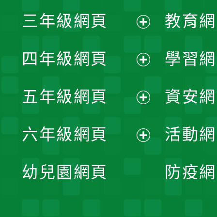
展
三年級網頁
教育網
選
開
展
單
四年級網頁
學習網
選
開
展
單
五年級網頁
資安網
選
開
展
單
六年級網頁
活動網
選
開
展
單
幼兒園網頁
防疫網
選
開
單
選