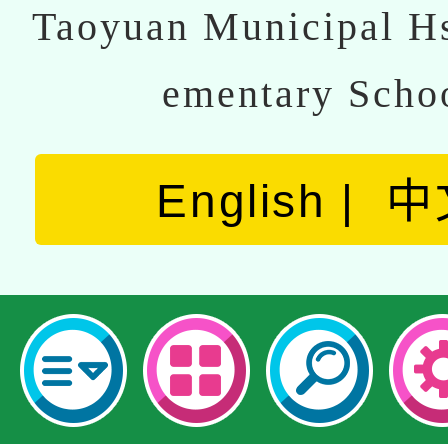
Taoyuan Municipal Hs
ementary Scho
English
中