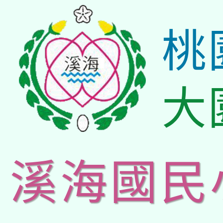
桃
大
溪海國民