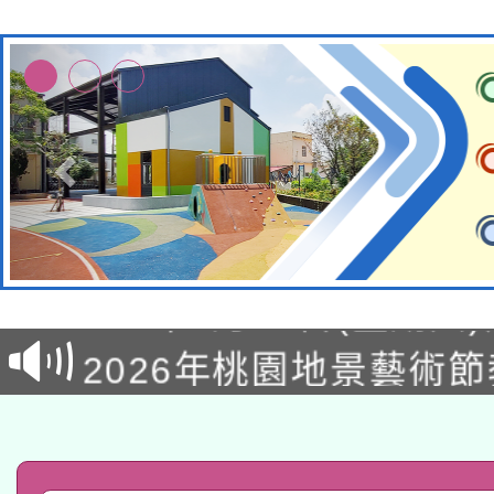
轉知經濟部水利署委託
115年8月22日(星期六)
業技術研究院辦理「11
2026年桃園地景藝術
桃園市孔廟祈福系列活
用水績優單位及節水達
「2026桃園藝術巡演
開 智慧啟航」
動」
轉知教育部國民及學前
關事宜