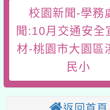
函轉國家教育研究院中心
國立臺灣師範大學辦理「1
校園新聞-學務
轉知教育部國民及學前
原住民族教育政策研討
年度健康促進學校輔導
聞:10月交通安全
函轉國立臺灣師範大學
新北市政府教育局辦理「
族教育國際趨勢與發展
業成長研習」實施計畫
轉知有關國立成功大學
族語言臺北學習中心11
師專業成長研習實施計
材-桃園市大園區
教育部國民及學前教育署「
文教學共融平台-教案
「族語學習班」招生簡章
方素養工作坊新北場」
民小
轉知經濟部水利署委託
年度COVID-19疫苗
件」活動簡章
115年8月22日(星期六)
業技術研究院辦理「11
接種對象擴大為「滿6
2026年桃園地景藝術
桃園市孔廟祈福系列活
用水績優單位及節水達
接種之民眾」措施，延長
「2026桃園藝術巡演
開 智慧啟航」
返回首頁
動」
月28日止