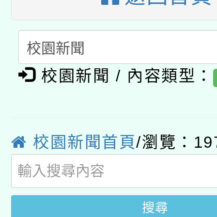
轉知教育部國民及學前
關事宜
函轉國家教育研究院中心
國立臺灣師範大學辦理「1
轉知教育部國民及學前
原住民族教育政策研討
年度健康促進學校輔導
校園新聞 / 內容類型：
函轉國立臺灣師範大學
新北市政府教育局辦理「
族教育國際趨勢與發展
業成長研習」實施計畫
轉知有關國立成功大學
族語言臺北學習中心11
師專業成長研習實施計
教育部國民及學前教育署「
文教學共融平台-教案
「族語學習班」招生簡章
方素養工作坊新北場」
校園新聞首頁
/瀏覽：19
年度COVID-19疫苗
件」活動簡章
接種對象擴大為「滿6
搜尋
接種之民眾」措施，延長