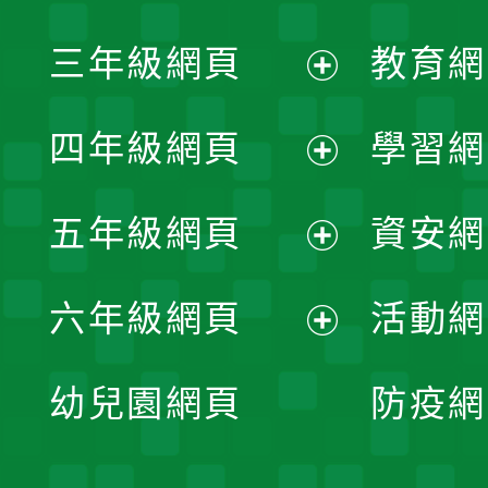
開
展
三年級網頁
教育網
選
開
展
單
四年級網頁
學習網
選
開
展
單
五年級網頁
資安網
選
開
展
單
六年級網頁
活動網
選
開
展
單
幼兒園網頁
防疫網
選
開
單