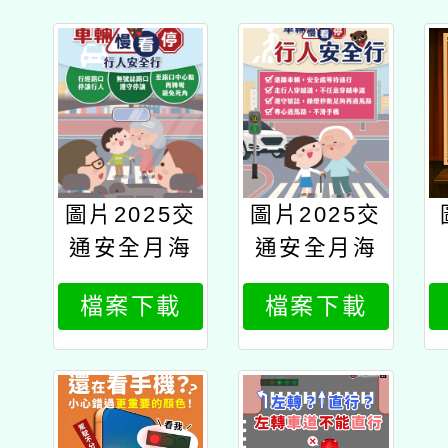
圖片2025交
圖片2025交
通安全月海
通安全月海
報w59h84_
報w59h84_
檔案下載
檔案下載
駕駛版
行人版