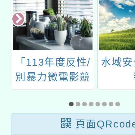
/
水域安全教育宣
轉知東
競
導
理「20
計
創意競
勵學生
級至國
頁面QRcod