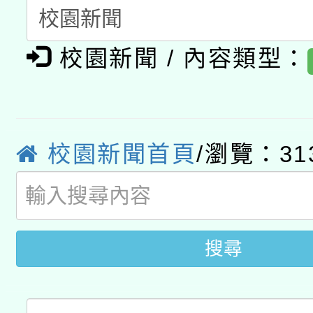
A3數位素養講師名單
礎課程
「數位內容與教學軟體線
校園新聞 / 內容類型：
有關大陸委員會函釋公
pilot」
轉知經濟部水利署委託
薪期間赴陸應申請許可
校園新聞首頁
/瀏覽：31
115年8月22日(星期六)
業技術研究院辦理「11
2026年桃園地景藝術
桃園市孔廟祈福系列活
用水績優單位及節水達
開 智慧啟航」
動」
搜尋