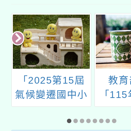
屆
教育部辦理
新北市
小
「115年教育部
蹟博
」
友善校園獎」評
「11
選及表揚事宜一
中小學