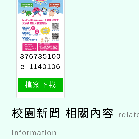
376735100
e_1140106
983_attach
檔案下載
1
校園新聞-相關內容
relat
information