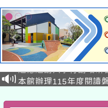
本校115學年度第2次
適應運動共學行動站研
招甄選結果公告(無人
本館辦理115年度閱讀
招)
科技賦能─人工智慧(AI
暨閱讀推動專業研習
A3數位素養講師名單
礎課程