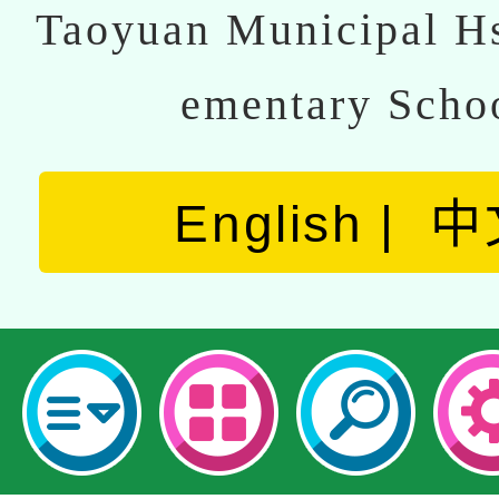
Taoyuan Municipal Hs
ementary Scho
English
中