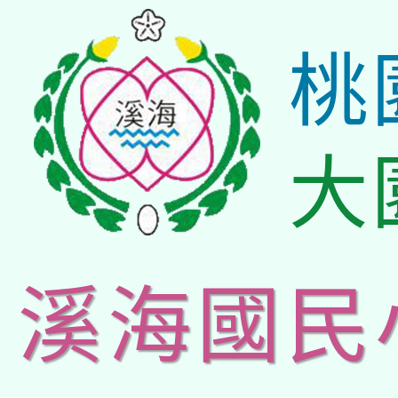
桃
大
溪海國民