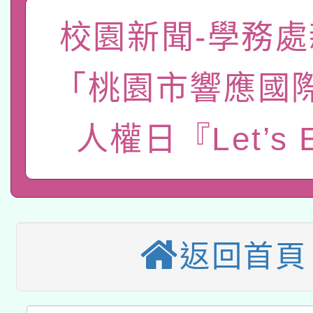
「數位內容與教學軟體線
校園新聞-學務處
有關大陸委員會函釋公
pilot」
「桃園市響應國
轉知經濟部水利署委託
薪期間赴陸應申請許可
115年8月22日(星期六)
業技術研究院辦理「11
人權日『Let’s 
2026年桃園地景藝術
桃園市孔廟祈福系列活
用水績優單位及節水達
本校115學年度第2次
開 智慧啟航」
動」
適應運動共學行動站研
招甄選結果公告(無人
返回首頁
本館辦理115年度閱讀
招)
科技賦能─人工智慧(AI
暨閱讀推動專業研習