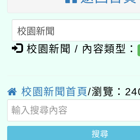
函轉國家教育研究院中心
國立臺灣師範大學辦理「1
轉知教育部國民及學前
原住民族教育政策研討
年度健康促進學校輔導
函轉國立臺灣師範大學
新北市政府教育局辦理「
族教育國際趨勢與發展
業成長研習」實施計畫
校園新聞 / 內容類型：
轉知有關國立成功大學
族語言臺北學習中心11
師專業成長研習實施計
教育部國民及學前教育署「
文教學共融平台-教案
「族語學習班」招生簡章
方素養工作坊新北場」
本市兒童口腔健康促進
年度COVID-19疫苗
件」活動簡章
校園新聞首頁
/瀏覽：24
宣導素材2份，請協助
接種對象擴大為「滿6
管道加強宣導
接種之民眾」措施，延長
搜尋
月28日止