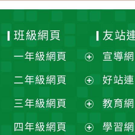
班級網頁
友站
一年級網頁
宣導網
展
二年級網頁
好站連
開
展
三年級網頁
教育網
選
開
展
單
四年級網頁
學習網
選
開