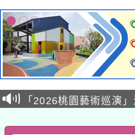
115年8月22日(星期六)
2026年桃園地景藝術
桃園市孔廟祈福系列活
「2026桃園藝術巡演
開 智慧啟航」
轉知教育部國民及學前
關事宜
函轉國家教育研究院中心
國立臺灣師範大學辦理「1