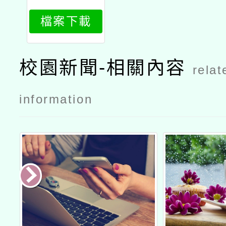
397_attach
檔案下載
2
校園新聞-相關內容
relat
information