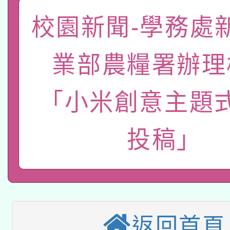
轉知教育部國民及學前
原住民族教育政策研討
年度健康促進學校輔導
校園新聞-學務處
函轉國立臺灣師範大學
新北市政府教育局辦理「
族教育國際趨勢與發展
業成長研習」實施計畫
業部農糧署辦理
轉知有關國立成功大學
族語言臺北學習中心11
師專業成長研習實施計
教育部國民及學前教育署「
文教學共融平台-教案
「族語學習班」招生簡章
方素養工作坊新北場」
「小米創意主題
本市兒童口腔健康促進
年度COVID-19疫苗
件」活動簡章
投稿」
115年8月22日(星期六)
宣導素材2份，請協助
接種對象擴大為「滿6
2026年桃園地景藝術
桃園市孔廟祈福系列活
管道加強宣導
接種之民眾」措施，延長
「2026桃園藝術巡演
開 智慧啟航」
月28日止
轉知教育部國民及學前
關事宜
返回首頁