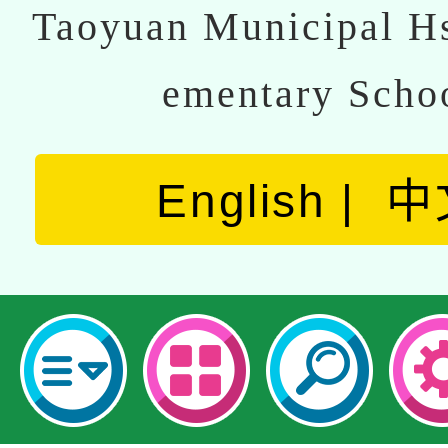
Taoyuan Municipal Hs
ementary Scho
English
中