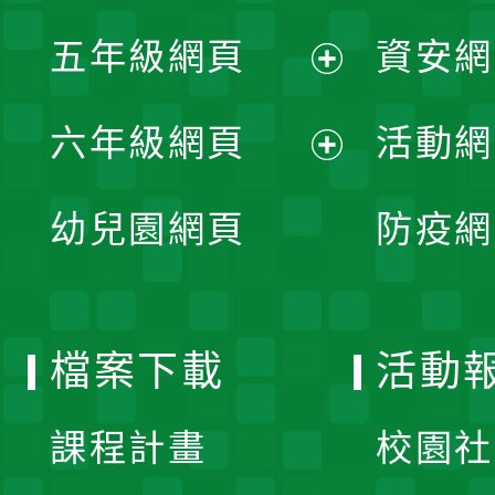
展
單
五年級網頁
資安網
選
開
展
單
六年級網頁
活動網
選
開
展
單
幼兒園網頁
防疫網
選
開
單
選
檔案下載
活動
單
課程計畫
校園社