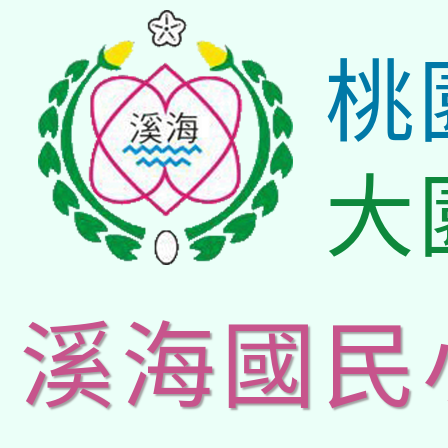
桃
大
溪海國民