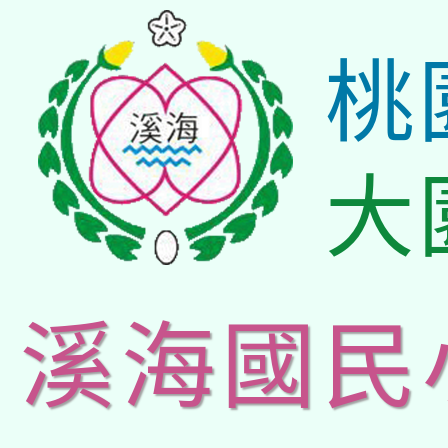
桃
大
溪海國民