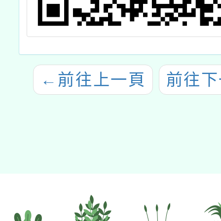
←
前往上一頁
前往下