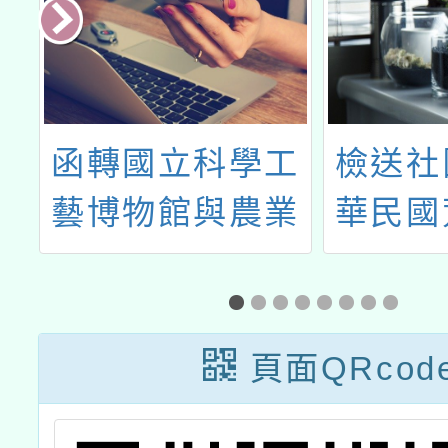
科學工
檢送社團法人中
1
與農業
華民國荒野保護
師
展及水
協會辦理「多元
合作
環境教育推廣講
年農村食
座」及「地球影
頁面QRcod
意教具
展」簡介