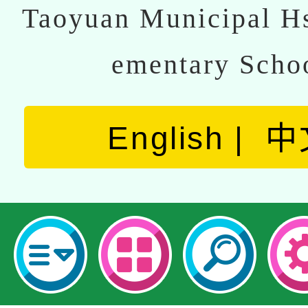
Taoyuan Municipal Hs
ementary Scho
English
中