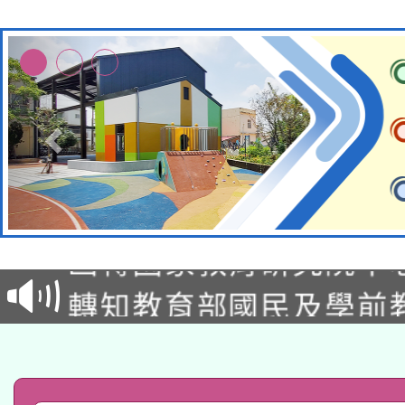
轉知教育部國民及學前
函轉國家教育研究院中心
國立臺灣師範大學辦理「1
轉知教育部國民及學前
原住民族教育政策研討
年度健康促進學校輔導
函轉國立臺灣師範大學
新北市政府教育局辦理「
族教育國際趨勢與發展
業成長研習」實施計畫
轉知有關國立成功大學
族語言臺北學習中心11
師專業成長研習實施計