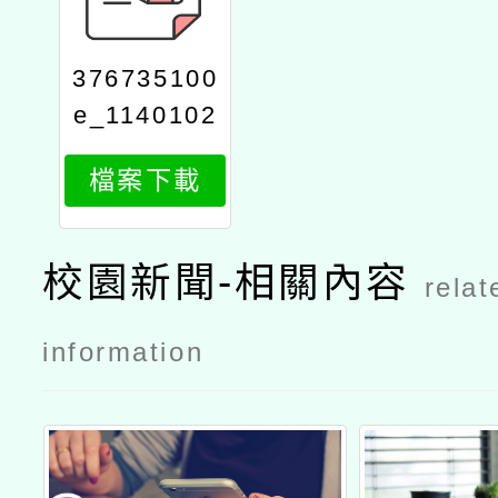
376735100
e_1140102
728_attach
檔案下載
1
校園新聞-相關內容
relat
information