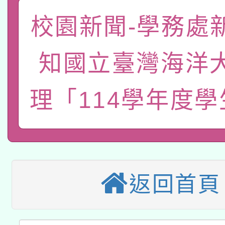
教育部國民及學前教育署「
文教學共融平台-教案
「族語學習班」招生簡章
方素養工作坊新北場」
校園新聞-學務處
本市兒童口腔健康促進
年度COVID-19疫苗
件」活動簡章
知國立臺灣海洋
有關銓敘部建置「公務
宣導素材2份，請協助
接種對象擴大為「滿6
「115年度教育部國民
得重審後實發金額試算
管道加強宣導
理「114學年度
接種之民眾」措施，延長
衛生局辦理之「115年
辦理性別平等教育建置
機關學校轉知所屬退休
月28日止
轉知教育部國民及學前
菸害防制實體解謎活動
人才庫實施計畫」一案
用一案
函轉國家教育研究院中心
國立臺灣師範大學辦理「1
返回首頁
轉知教育部國民及學前
原住民族教育政策研討
年度健康促進學校輔導
函轉國立臺灣師範大學
新北市政府教育局辦理「
族教育國際趨勢與發展
業成長研習」實施計畫