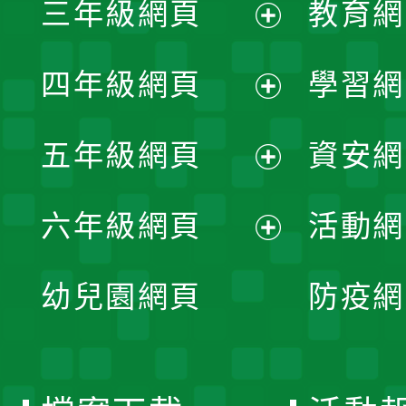
三年級網頁
教育網
選
開
展
單
四年級網頁
學習網
選
開
展
單
五年級網頁
資安網
選
開
展
單
六年級網頁
活動網
選
開
展
單
幼兒園網頁
防疫網
選
開
單
選