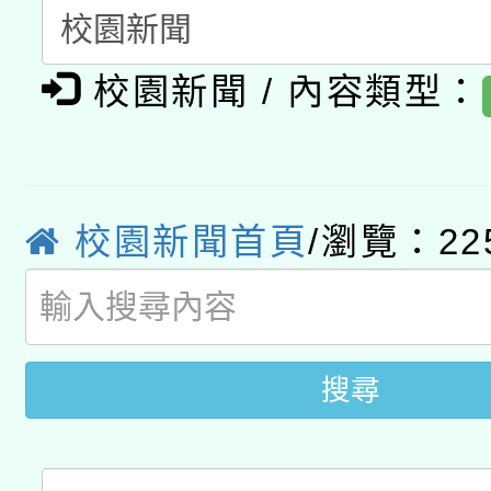
轉知有關國立成功大學
族語言臺北學習中心11
師專業成長研習實施計
教育部國民及學前教育署「
文教學共融平台-教案
校園新聞 / 內容類型：
「族語學習班」招生簡章
方素養工作坊新北場」
本市兒童口腔健康促進
年度COVID-19疫苗
件」活動簡章
有關銓敘部建置「公務
宣導素材2份，請協助
接種對象擴大為「滿6
校園新聞首頁
/瀏覽：22
「115年度教育部國民
得重審後實發金額試算
管道加強宣導
接種之民眾」措施，延長
衛生局辦理之「115年
辦理性別平等教育建置
機關學校轉知所屬退休
月28日止
菸害防制實體解謎活動
人才庫實施計畫」一案
用一案
搜尋