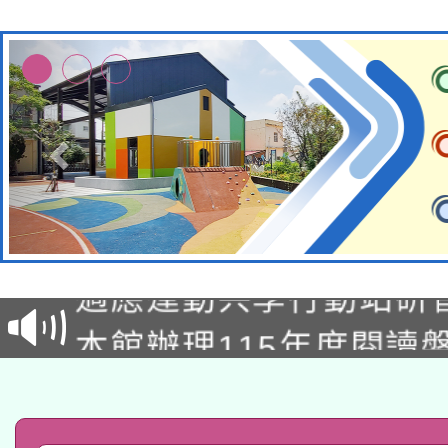
本校115學年度第2次
適應運動共學行動站研
招甄選結果公告(無人
本館辦理115年度閱讀
招)
科技賦能─人工智慧(AI
暨閱讀推動專業研習
A3數位素養講師名單
礎課程