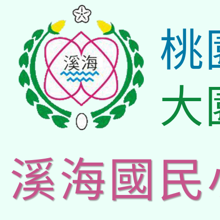
桃
大
溪海國民