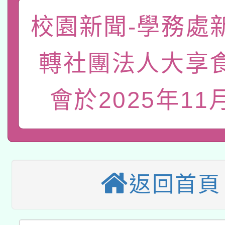
「數位內容與教學軟體線
校園新聞-學務處
有關大陸委員會函釋公
pilot」
轉社團法人大享
轉知經濟部水利署委託
薪期間赴陸應申請許可
115年8月22日(星期六)
業技術研究院辦理「11
會於2025年11
2026年桃園地景藝術
桃園市孔廟祈福系列活
用水績優單位及節水達
本校115學年度第2次
開 智慧啟航」
動」
適應運動共學行動站研
招甄選結果公告(無人
返回首頁
本館辦理115年度閱讀
招)
科技賦能─人工智慧(AI
暨閱讀推動專業研習