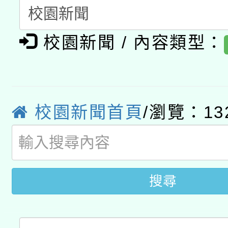
A3數位素養講師名單
礎課程
校園新聞 / 內容類型：
「數位內容與教學軟體線
有關大陸委員會函釋公
pilot」
轉知經濟部水利署委託
薪期間赴陸應申請許可
校園新聞首頁
/瀏覽：13
115年8月22日(星期六)
業技術研究院辦理「11
2026年桃園地景藝術
桃園市孔廟祈福系列活
用水績優單位及節水達
開 智慧啟航」
動」
搜尋