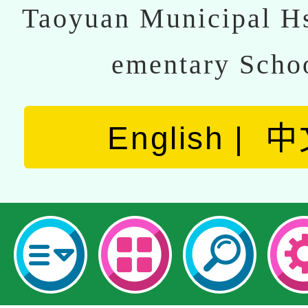
Taoyuan Municipal Hs
ementary Scho
English
中