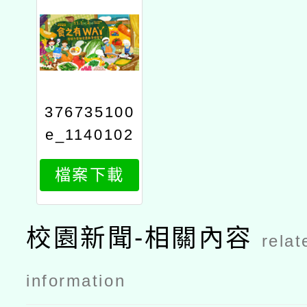
376735100
e_1140102
733_attach
檔案下載
1
校園新聞-相關內容
relat
information