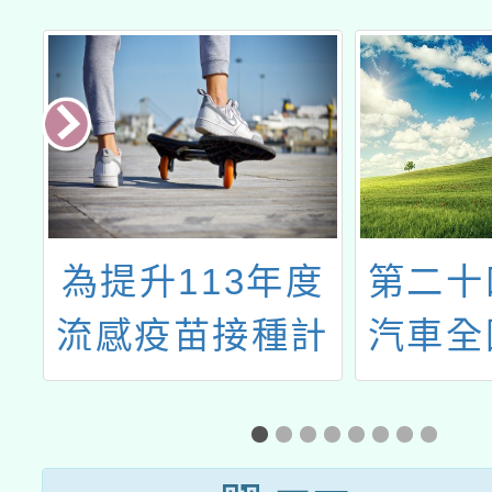
-
為提升113年度
第二十
險
流感疫苗接種計
汽車全
畫實施對象學生
通安全
及學齡前幼兒之