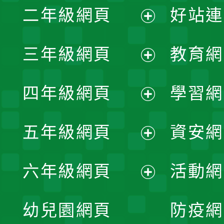
二年級網頁
好站連
開
展
三年級網頁
教育網
選
開
展
單
四年級網頁
學習網
選
開
展
單
五年級網頁
資安網
選
開
展
單
六年級網頁
活動網
選
開
展
單
幼兒園網頁
防疫網
選
開