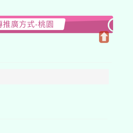
傳推廣方式-桃園
開
啟
上
方
區
塊