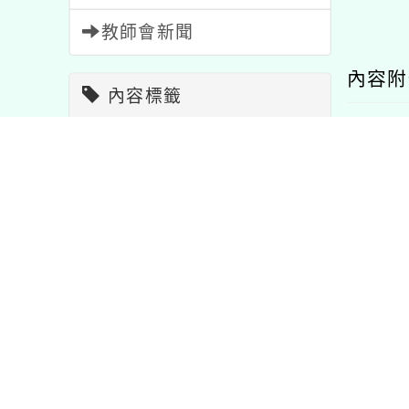
教師會新聞
內容
內容標籤
課程
205
報名
1473
節日
2
重要
20
研習
1706
注意
33
比賽
511
活動
1054
新版
宣導
114
學習
75
教學
7
指引
資訊
38
公告
1572
特色
1