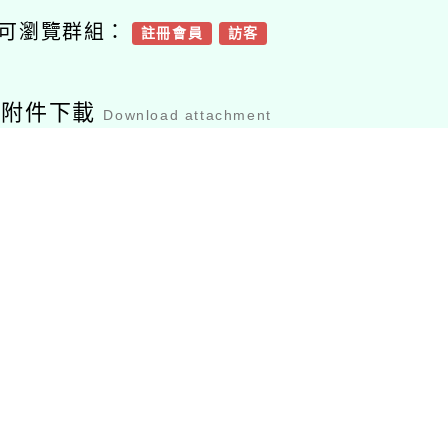
可瀏覽群組：
註冊會員
訪客
容附件下載
Download attachment
76439701y_114000
7864_attach1
檔案下載