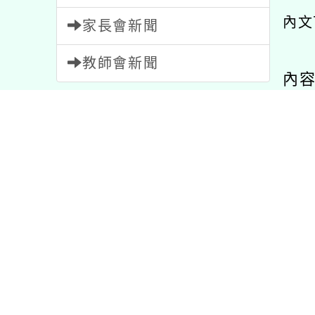
內文
家長會新聞
教師會新聞
內
內容標籤
宣導
114
重要
20
學習
75
研習
1706
課程
205
特色
1
教學
7
資訊
38
節日
2
3
公告
1572
比賽
511