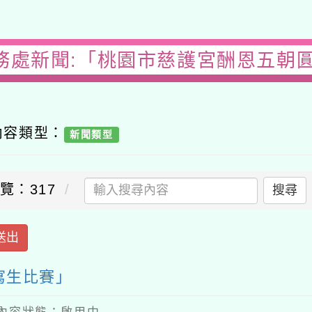
務處新聞:「桃園市慈護宮酬恩五朝
內容類型：
新聞類型
覽：317
搜尋
送出
寫生比賽」