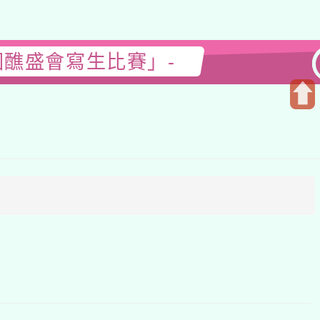
圓醮盛會寫生比賽」-
開
啟
上
方
區
塊