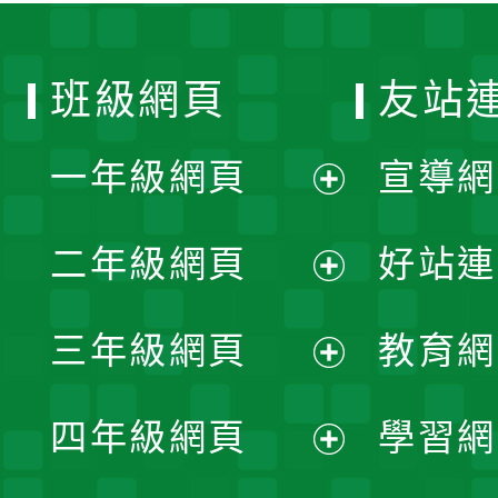
班級網頁
友站
一年級網頁
宣導網
展
二年級網頁
好站連
開
展
三年級網頁
教育網
選
開
展
單
四年級網頁
學習網
選
開
展