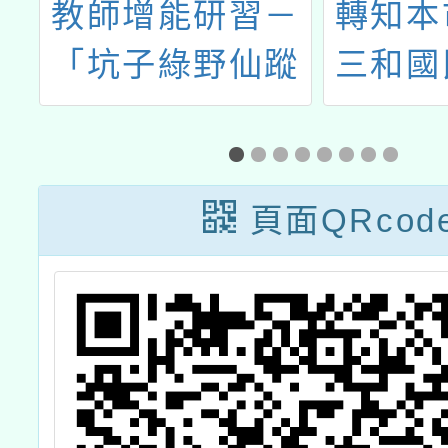
鐵
教師增能研習－
轉知本
「坑子綠野仙蹤
三和國
戶外教育路線踏
理「本
查」
學校教
愛護樹
頁面QRcod
保育照
作