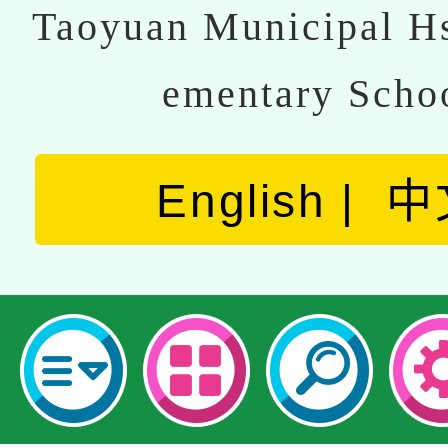
Taoyuan Municipal Hs
ementary Scho
English
中