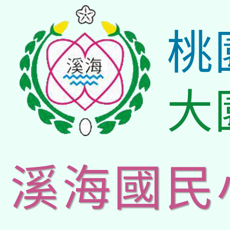
桃
大
溪海國民