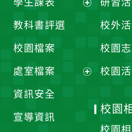
學生課表
研習活
展
教科書評選
校外活
開
校園檔案
校園志
選
單
處室檔案
校園活
展
資訊安全
開
校園
宣導資訊
選
校園相