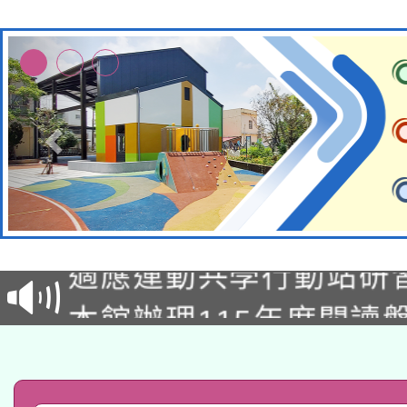
本校115學年度第2次
適應運動共學行動站研
招甄選結果公告(無人
本館辦理115年度閱讀
招)
科技賦能─人工智慧(AI
暨閱讀推動專業研習
A3數位素養講師名單
礎課程