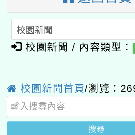
A3數位素養講師名單
礎課程
「數位內容與教學軟體線
有關大陸委員會函釋公
pilot」
校園新聞 / 內容類型：
轉知經濟部水利署委託
薪期間赴陸應申請許可
115年8月22日(星期六)
業技術研究院辦理「11
2026年桃園地景藝術
校園新聞首頁
/瀏覽：26
桃園市孔廟祈福系列活
用水績優單位及節水達
開 智慧啟航」
動」
搜尋