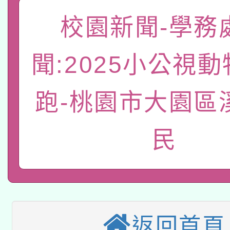
「數位內容與教學軟體線
校園新聞-學務
有關大陸委員會函釋公
pilot」
聞:2025小公視
轉知經濟部水利署委託
薪期間赴陸應申請許可
115年8月22日(星期六)
跑-桃園市大園區
業技術研究院辦理「11
2026年桃園地景藝術
桃園市孔廟祈福系列活
用水績優單位及節水達
民
本校115學年度第2次
開 智慧啟航」
動」
適應運動共學行動站研
招甄選結果公告(無人
本館辦理115年度閱讀
招)
返回首頁
科技賦能─人工智慧(AI
暨閱讀推動專業研習