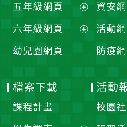
單
五年級網頁
資安網
選
開
展
單
六年級網頁
活動網
選
開
展
單
幼兒園網頁
防疫網
選
開
單
選
檔案下載
活動
單
課程計畫
校園社