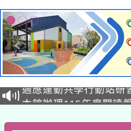
本校115學年度第2次
適應運動共學行動站研
招甄選結果公告(無人
本館辦理115年度閱讀
招)
科技賦能─人工智慧(AI
暨閱讀推動專業研習
A3數位素養講師名單
礎課程