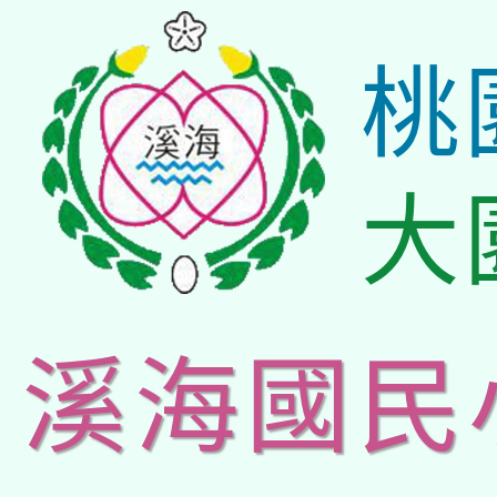
桃
大
溪海國民