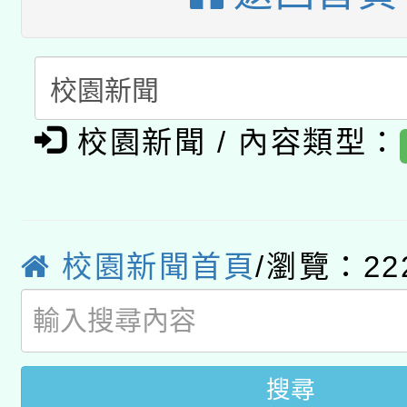
暨閱讀推動專業研習
A3數位素養講師名單
礎課程
「數位內容與教學軟體線
有關大陸委員會函釋公
pilot」
校園新聞 / 內容類型：
轉知經濟部水利署委託
薪期間赴陸應申請許可
115年8月22日(星期六)
業技術研究院辦理「11
校園新聞首頁
/瀏覽：22
2026年桃園地景藝術
桃園市孔廟祈福系列活
用水績優單位及節水達
開 智慧啟航」
動」
搜尋