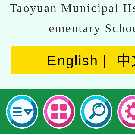
Taoyuan Municipal Hs
ementary Scho
English
中