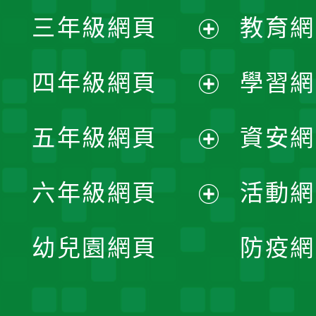
展
三年級網頁
教育網
選
開
展
單
四年級網頁
學習網
選
開
展
單
五年級網頁
資安網
選
開
展
單
六年級網頁
活動網
選
開
展
單
幼兒園網頁
防疫網
選
開
單
選