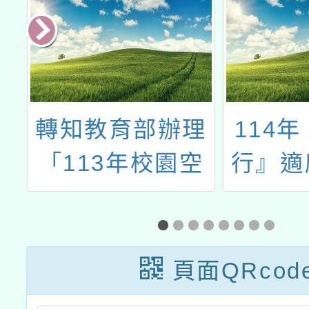
園
轉知教育部辦理
114
1
「113年校園空
行』適
防
氣品質管理宣導
影音拍
暨
說明會」
討
頁面QRcod