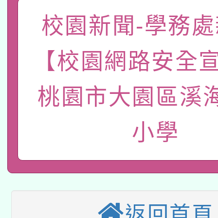
「數位內容與教學軟體線
校園新聞-學務處
有關大陸委員會函釋公
pilot」
【校園網路安全宣
轉知經濟部水利署委託
薪期間赴陸應申請許可
桃園市大園區溪
115年8月22日(星期六)
業技術研究院辦理「11
2026年桃園地景藝術
桃園市孔廟祈福系列活
用水績優單位及節水達
小學
本校115學年度第2次
開 智慧啟航」
動」
適應運動共學行動站研
招甄選結果公告(無人
本館辦理115年度閱讀
招)
返回首頁
科技賦能─人工智慧(AI