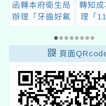
博
函轉本府衛生局
轉知成
船
辦理「牙齒好氟
理「1
活
氣，加碼抽禮
健康促
券」活動海報單
畫－『
張、電子檔及活
教育』
頁面QRcod
動辦法，請貴校
學校健
轉知家長帶兒童
語競賽
塗氟可參加抽獎
並每半年定時帶