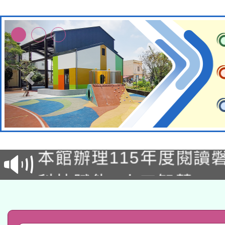
適應運動共學行動站研
本館辦理115年度閱讀
科技賦能─人工智慧(AI
暨閱讀推動專業研習
A3數位素養講師名單
礎課程