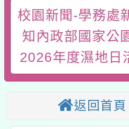
「數位內容與教學軟體線
校園新聞-學務處
有關大陸委員會函釋公
pilot」
轉知經濟部水利署委託
薪期間赴陸應申請許可
知內政部國家公
115年8月22日(星期六)
業技術研究院辦理「11
2026年度濕地日
2026年桃園地景藝術
桃園市孔廟祈福系列活
用水績優單位及節水達
「2026桃園藝術巡演
開 智慧啟航」
動」
適應運動共學行動站研
關事宜
本館辦理115年度閱讀
返回首頁
科技賦能─人工智慧(AI
暨閱讀推動專業研習