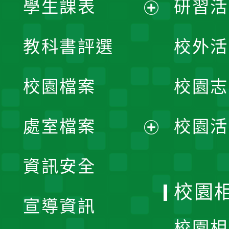
學生課表
研習活
展
教科書評選
校外活
開
校園檔案
校園志
選
單
處室檔案
校園活
展
資訊安全
開
校園
宣導資訊
選
校園相