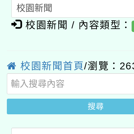
A3數位素養講師名單
礎課程
「數位內容與教學軟體線
校園新聞 / 內容類型：
有關大陸委員會函釋公
pilot」
轉知經濟部水利署委託
薪期間赴陸應申請許可
115年8月22日(星期六)
業技術研究院辦理「11
校園新聞首頁
/瀏覽：26
2026年桃園地景藝術
桃園市孔廟祈福系列活
用水績優單位及節水達
「2026桃園藝術巡演
開 智慧啟航」
動」
關事宜
搜尋