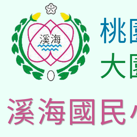
桃
大
溪海國民