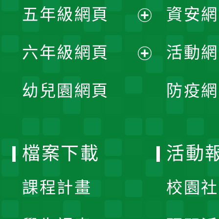
單
五年級網頁
資安網
選
開
展
單
六年級網頁
活動網
選
開
展
單
幼兒園網頁
防疫網
選
開
單
選
檔案下載
活動
單
課程計畫
校園社