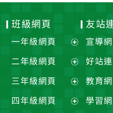
班級網頁
友站
一年級網頁
宣導網
展
二年級網頁
好站連
開
展
三年級網頁
教育網
選
開
展
單
四年級網頁
學習網
選
開
展