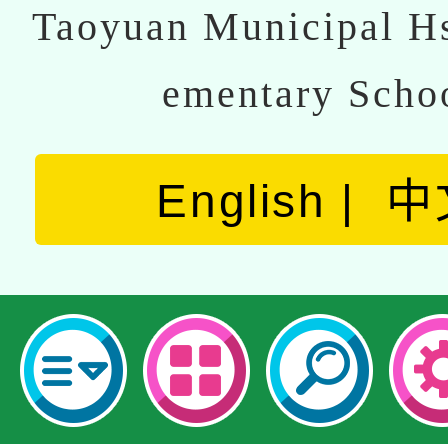
Taoyuan Municipal Hs
ementary Scho
English
中