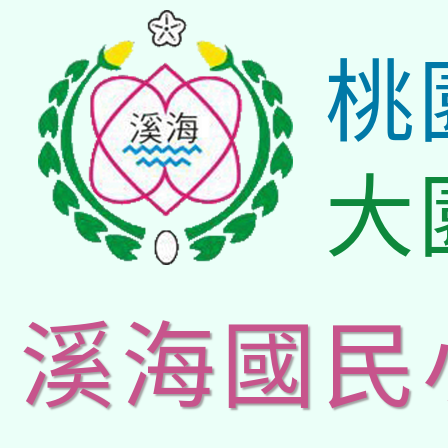
桃
大
溪海國民