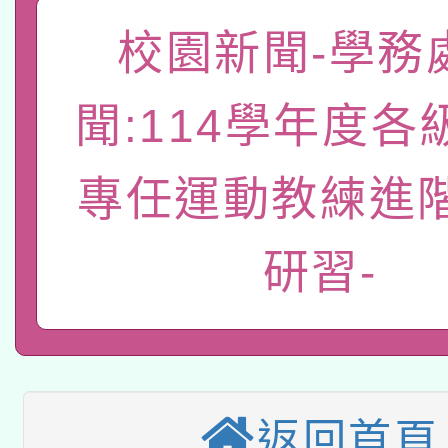
pilot」
校園新聞-學務
轉知經濟部水利署委託
薪期間赴陸應申請許可
115年8月22日(星期六)
業技術研究院辦理「11
聞:114學年度各
2026年桃園地景藝術
桃園市孔廟祈福系列活
用水績優單位及節水達
專任運動教練進
「2026桃園藝術巡演
開 智慧啟航」
動」
轉知教育部國民及學前
關事宜
研習-
本館辦理115年度閱讀
國立臺灣師範大學辦理「1
科技賦能─人工智慧(AI
暨閱讀推動專業研習
年度健康促進學校輔導
A3數位素養講師名單
礎課程
業成長研習」實施計畫
返回首頁
「數位內容與教學軟體線