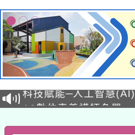
本館辦理115年度閱讀
科技賦能─人工智慧(AI
暨閱讀推動專業研習
A3數位素養講師名單
礎課程
「數位內容與教學軟體線
有關大陸委員會函釋公