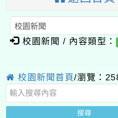
有關大陸委員會函釋公
pilot」
轉知經濟部水利署委託
薪期間赴陸應申請許可
115年8月22日(星期六)
業技術研究院辦理「11
校園新聞 / 內容類型：
2026年桃園地景藝術
桃園市孔廟祈福系列活
用水績優單位及節水達
「2026桃園藝術巡演
開 智慧啟航」
動」
校園新聞首頁
/瀏覽：25
轉知教育部國民及學前
關事宜
國立臺灣師範大學辦理「1
年度健康促進學校輔導
搜尋