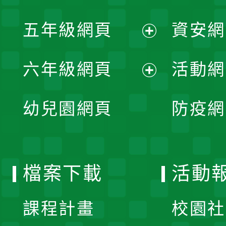
開
展
單
五年級網頁
資安網
選
開
展
單
六年級網頁
活動網
選
開
展
單
幼兒園網頁
防疫網
選
開
單
選
檔案下載
活動
單
課程計畫
校園社