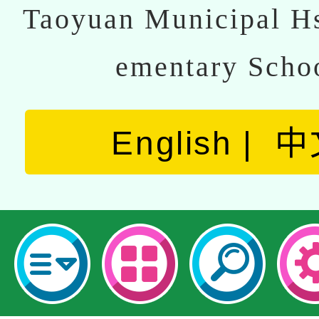
Taoyuan Municipal Hs
ementary Scho
English
中