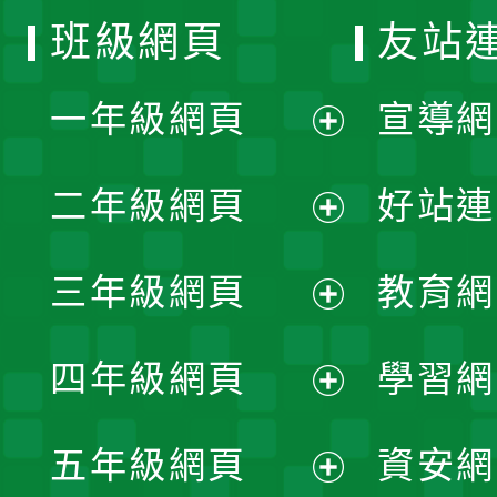
班級網頁
友站
一年級網頁
宣導網
展
二年級網頁
好站連
開
展
三年級網頁
教育網
選
開
展
單
四年級網頁
學習網
選
開
展
單
五年級網頁
資安網
選
開