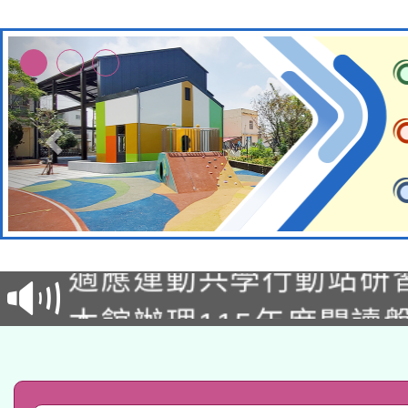
本校115學年度第2次
適應運動共學行動站研
招甄選結果公告(無人
本館辦理115年度閱讀
招)
科技賦能─人工智慧(AI
暨閱讀推動專業研習
A3數位素養講師名單
礎課程