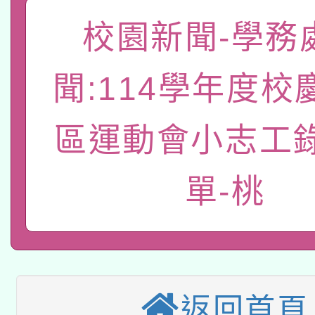
「數位內容與教學軟體線
校園新聞-學務
有關大陸委員會函釋公
pilot」
聞:114學年度校
轉知經濟部水利署委託
薪期間赴陸應申請許可
區運動會小志工
115年8月22日(星期六)
業技術研究院辦理「11
2026年桃園地景藝術
桃園市孔廟祈福系列活
用水績優單位及節水達
單-桃
本校115學年度第2次
開 智慧啟航」
動」
適應運動共學行動站研
招甄選結果公告(無人
本館辦理115年度閱讀
招)
返回首頁
科技賦能─人工智慧(AI
暨閱讀推動專業研習