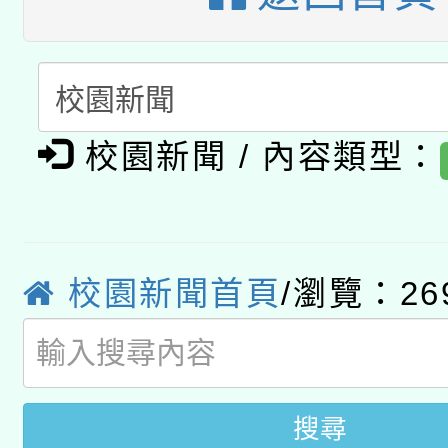
A3數位素養講師名單
礎課程
「數位內容與教學軟體線
有關大陸委員會函釋公
pilot」
校園新聞 / 內容類型：
轉知經濟部水利署委託
薪期間赴陸應申請許可
115年8月22日(星期六)
業技術研究院辦理「11
校園新聞首頁
/瀏覽：26
2026年桃園地景藝術
桃園市孔廟祈福系列活
用水績優單位及節水達
開 智慧啟航」
動」
搜尋