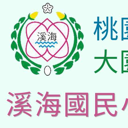
桃
大
溪海國民