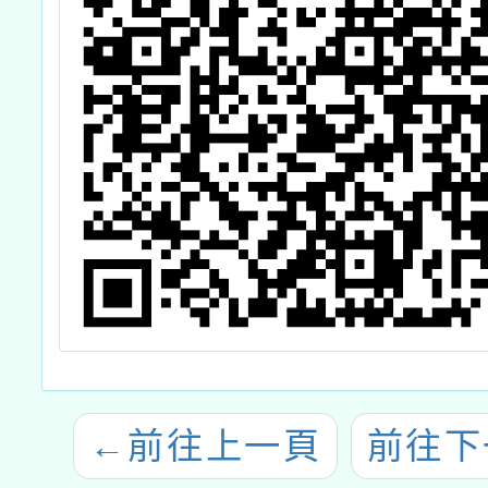
←
前往上一頁
前往下