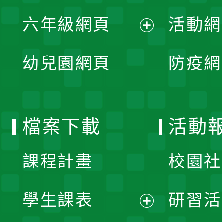
展
單
六年級網頁
活動網
選
開
展
單
幼兒園網頁
防疫網
選
開
單
選
檔案下載
活動
單
課程計畫
校園社
學生課表
研習活
展