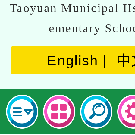
Taoyuan Municipal Hs
ementary Scho
English
中