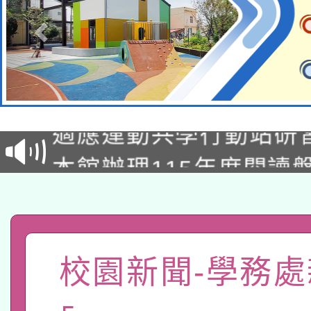
本校115學年度第2次
適應運動共學行動站研
招甄選結果公告(無人
本館辦理115年度閱讀
招)
科技賦能─人工智慧(AI
暨閱讀推動專業研習
A3數位素養講師名單
礎課程
「數位內容與教學軟體線
校園新聞-學務處
有關大陸委員會函釋公
pilot」