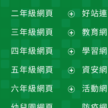
展
二年級網頁
好站連
開
展
三年級網頁
教育網
選
開
展
單
四年級網頁
學習網
選
開
展
單
五年級網頁
資安網
選
開
展
單
六年級網頁
活動網
選
開
展
單
幼兒園網頁
防疫網