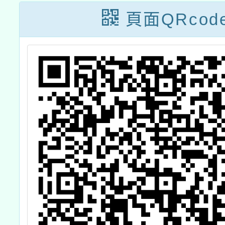
延暨教師環境教
法及報
頁面QRcod
育增能研習『潮
向祕境～和平
島』戶外體驗活
動」