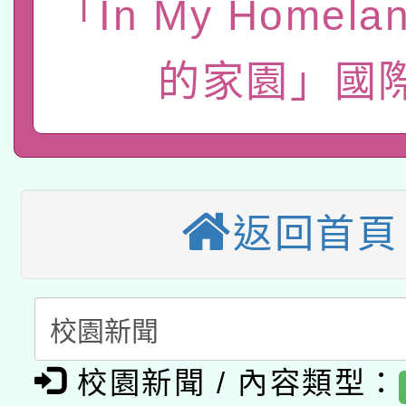
「In My Homel
轉知經濟部水利署委託
薪期間赴陸應申請許可
115年8月22日(星期六)
的家園」國
業技術研究院辦理「11
2026年桃園地景藝術
桃園市孔廟祈福系列活
用水績優單位及節水達
本校115學年度第2次
開 智慧啟航」
動」
適應運動共學行動站研
招甄選結果公告(無人
返回首頁
本館辦理115年度閱讀
招)
科技賦能─人工智慧(AI
暨閱讀推動專業研習
A3數位素養講師名單
礎課程
校園新聞 / 內容類型：
「數位內容與教學軟體線