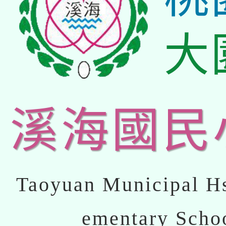
大
溪海國民
Taoyuan Municipal Hs
ementary Scho