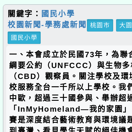
關鍵字：
國民小學
校園新聞-學務處新聞
桃園市
大
國民小學
一、本會成立於民國73年，為聯
綱要公約（UNFCCC）與生物
（CBD）觀察員。關注學校及環
校服務全台一千所以上學校。我
中歐，超過三十國參與、舉辦超
「InMyHomeland—我的家
賽是深度結合藝術教育與環境議
到臺灣、看見學生天賦的絕佳機