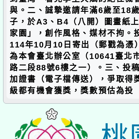
與。二、誠摯邀請年滿6歲至18
子，於A3、B4（八開）圖畫紙
家園」，創作風格、媒材不拘。
114年10月10日寄出（郵戳為
為本會臺北辦公室（10641臺北
路二段88號6樓之一）。三、投
加證書（電子檔傳送），爭取得
級都有機會獲獎，獎數預估為投
桃