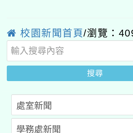
有關大陸委員會函釋公
pilot」
轉知經濟部水利署委託
薪期間赴陸應申請許可
校園新聞首頁
/瀏覽：40
115年8月22日(星期六)
業技術研究院辦理「11
2026年桃園地景藝術
桃園市孔廟祈福系列活
用水績優單位及節水達
開 智慧啟航」
動」
搜尋