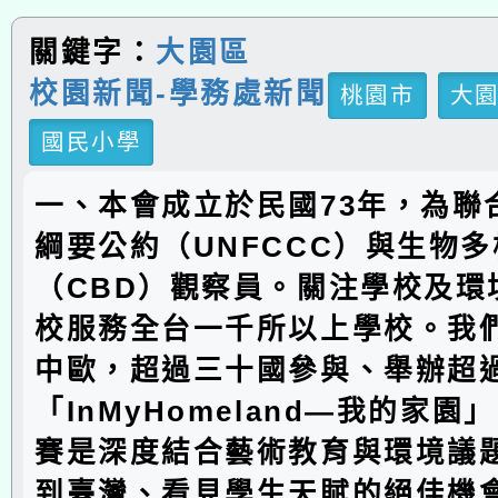
關鍵字：
大園區
校園新聞-學務處新聞
桃園市
大
國民小學
一、本會成立於民國73年，為聯
綱要公約（UNFCCC）與生物
（CBD）觀察員。關注學校及環
校服務全台一千所以上學校。我
中歐，超過三十國參與、舉辦超
「InMyHomeland—我的家
賽是深度結合藝術教育與環境議
到臺灣、看見學生天賦的絕佳機