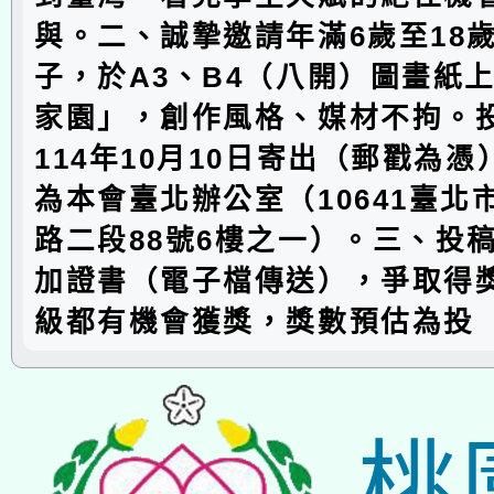
與。二、誠摯邀請年滿6歲至18
子，於A3、B4（八開）圖畫紙
家園」，創作風格、媒材不拘。
114年10月10日寄出（郵戳為
為本會臺北辦公室（10641臺北
路二段88號6樓之一）。三、投
加證書（電子檔傳送），爭取得
級都有機會獲獎，獎數預估為投
桃