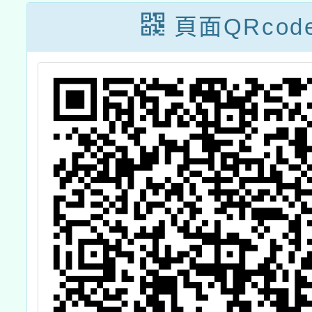
各1份
頁面QRcod