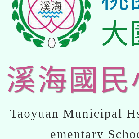
大
溪海國民
Taoyuan Municipal Hs
ementary Scho