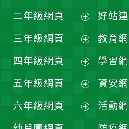
展
二年級網頁
好站連
開
展
三年級網頁
教育網
選
開
展
單
四年級網頁
學習網
選
開
展
單
五年級網頁
資安網
選
開
展
單
六年級網頁
活動網
選
開
展
單
幼兒園網頁
防疫網