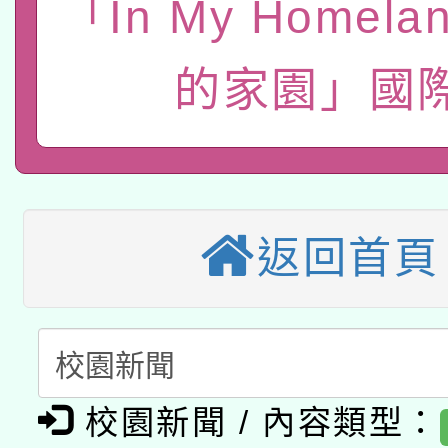
「In My Homel
函轉國立臺灣師範大學
新北市政府教育局辦理「
族教育國際趨勢與發展
業成長研習」實施計畫
轉知有關國立成功大學
族語言臺北學習中心11
師專業成長研習實施計
的家園」國
教育部國民及學前教育署「
文教學共融平台-教案
「族語學習班」招生簡章
方素養工作坊新北場」
轉知經濟部水利署委託
年度COVID-19疫苗
件」活動簡章
115年8月22日(星期六)
業技術研究院辦理「11
接種對象擴大為「滿6
返回首頁
2026年桃園地景藝術
桃園市孔廟祈福系列活
用水績優單位及節水達
接種之民眾」措施，延長
「2026桃園藝術巡演
開 智慧啟航」
動」
月28日止
轉知教育部國民及學前
關事宜
函轉國家教育研究院中心
校園新聞 / 內容類型：
國立臺灣師範大學辦理「1