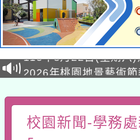
轉知經濟部水利署委託
115年8月22日(星期六)
業技術研究院辦理「11
2026年桃園地景藝術
桃園市孔廟祈福系列活
用水績優單位及節水達
「2026桃園藝術巡演
開 智慧啟航」
動」
轉知教育部國民及學前
關事宜
函轉國家教育研究院中心
國立臺灣師範大學辦理「1
校園新聞-學務處
轉知教育部國民及學前
原住民族教育政策研討
年度健康促進學校輔導