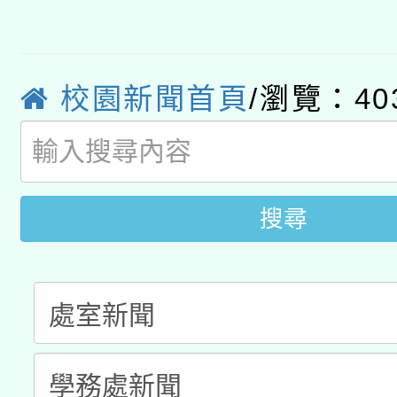
轉知教育部國民及學前
原住民族教育政策研討
年度健康促進學校輔導
函轉國立臺灣師範大學
新北市政府教育局辦理「
族教育國際趨勢與發展
業成長研習」實施計畫
校園新聞首頁
/瀏覽：40
轉知有關國立成功大學
族語言臺北學習中心11
師專業成長研習實施計
教育部國民及學前教育署「
文教學共融平台-教案
「族語學習班」招生簡章
方素養工作坊新北場」
年度COVID-19疫苗
件」活動簡章
搜尋
接種對象擴大為「滿6
接種之民眾」措施，延長
月28日止