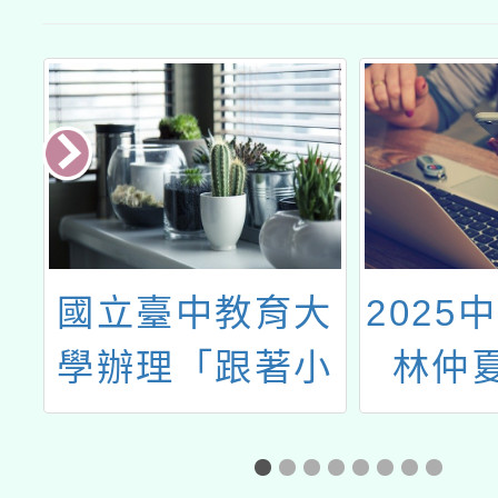
鎮
國立臺中教育大
2025
學辦理「跟著小
林仲
~14:00
鷹阿柴遊臺灣」
競賽說明及海報