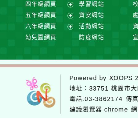
展
四年級網頁
學習網站
單
選
開
展
五年級網頁
資安網站
單
選
開
展
六年級網頁
活動網站
單
選
開
展
幼兒園網頁
防疫網站
單
選
開
單
選
單
Powered by
XOOPS
2
地址：
33751 桃園市
電話:03-3862174
傳真
建議瀏覽器 chrome
網
網站設計：
Neil網站設計
工坊