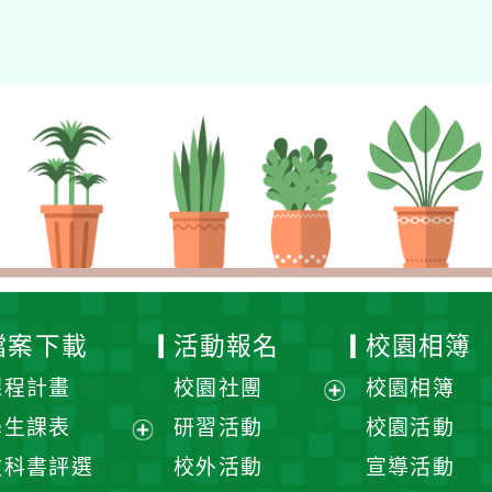
檔案下載
活動報名
校園相簿
課程計畫
校園社團
校園相簿
展
學生課表
研習活動
校園活動
開
展
教科書評選
校外活動
宣導活動
選
開