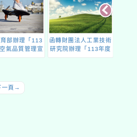
育部辦理「113
函轉財團法人工業技術
交通
空氣品質管理宣
研究院辦理「113年度
「11
導說明會」
太陽光電推廣種子教師
培訓課程」
下一頁
→