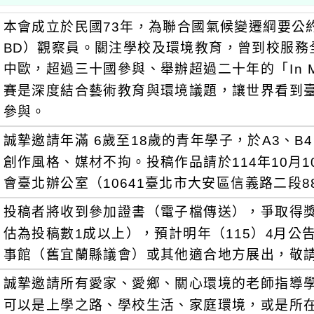
本會成立於民國73年，為聯合國氣候變遷綱要公約
BD）觀察員。關注學校及環境教育，曾到校服務
中歐，超過三十國參與、舉辦超過二十年的「In My
賽是深度結合藝術教育與環境議題，讓世界看到
參與。
誠摯邀請年滿 6歲至18歲的青年學子，於A3、
創作風格、媒材不拘。投稿作品請於114年10月
會臺北辦公室（10641臺北市大安區信義路二段8
投稿者將收到參加證書（電子檔傳送），爭取得
估為投稿數1成以上），預計明年（115）4月公
事館（舊宜蘭縣議會）或其他適合地方展出，敬
誠摯邀請所有愛家、愛鄉、關心環境的老師指導
可以是上學之路、學校生活、家庭環境，或是所