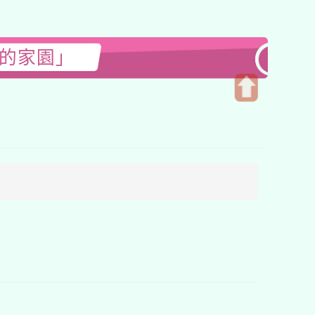
—我的家園」
開
啟
上
方
區
塊