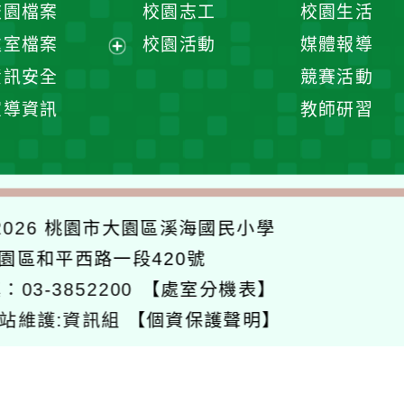
校園檔案
校園志工
校園生活
單
選
處室檔案
校園活動
媒體報導
單
展
資訊安全
競賽活動
開
宣導資訊
教師研習
選
單
026
桃園市大園區溪海國民小學
大園區和平西路一段420號
：03-3852200
【處室分機表】
站維護:資訊組
【個資保護聲明】