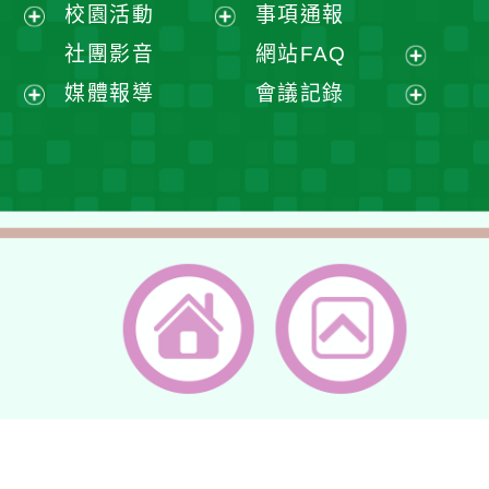
展
校園活動
事項通報
單
選
開
展
展
社團影音
網站FAQ
單
選
開
開
展
媒體報導
會議記錄
單
選
選
開
展
展
單
單
選
開
開
單
選
選
單
單
返回首頁
返回頂端