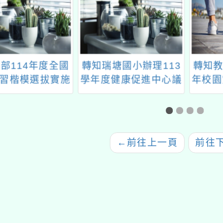
部114年度全國
轉知瑞塘國小辦理113
轉知教
習楷模選拔實施
學年度健康促進中心議
年校園
畫」計畫書1份
題學校－「健康體位學
藝競賽四格漫畫」
←
前往上一頁
前往