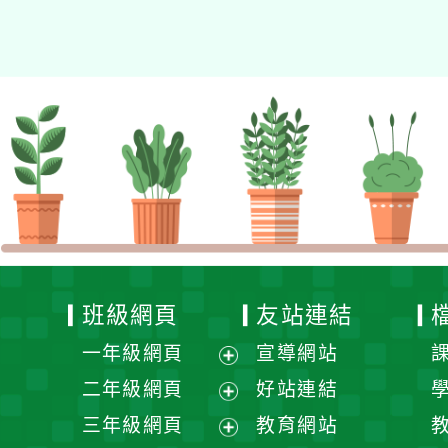
資專業成長研習」實施計
畫
班級網頁
友站連結
一年級網頁
宣導網站
展
二年級網頁
好站連結
開
展
三年級網頁
教育網站
選
開