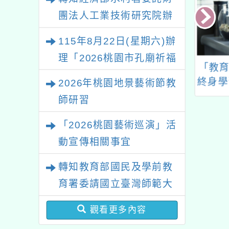
團法人工業技術研究院辦
理「115年表揚節約用水
115年8月22日(星期六)辦
績優單位及節水達人選拔
理「2026桃園市孔廟祈福
活動」
26年全國學生圖
函轉衛生福利部修訂之
「教育
系列活動—儒門初開 智慧
創作獎」徵選一
「114-115年COVID-
終身學
2026年桃園地景藝術節教
啟航」
送簡章及相關書
19疫苗接種計畫」，
計
師研習
表各1份
並自114年11月12日
「2026桃園藝術巡演」活
起提供滿12歲以上公
費接種對象接種
動宣傳相關事宜
Novavax JN.1
轉知教育部國民及學前教
COVID-19疫苗
育署委請國立臺灣師範大
學辦理「114至115年度
觀看更多內容
健康促進學校輔導計畫師