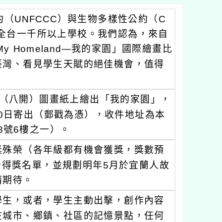
（UNFCCC）與生物多樣性公約（C
全台一千所以上學校。我們認為，來自
 Homeland—我的家園」國際繪畫比
臺灣、看見學生天賦的絕佳機會，值得
B4（八開）圖畫紙上繪出「我的家園」，
10日寄出（郵戳為憑），收件地址為本
8號6樓之一）。
獎殊榮（各年級都有機會獲獎，獎數預
告得獎名單，並規劃明年5月於宜蘭人故
請期待。
學生，或者，學生主動出擊，創作內容
在城市、鄉鎮、社區的記憶景點，任何