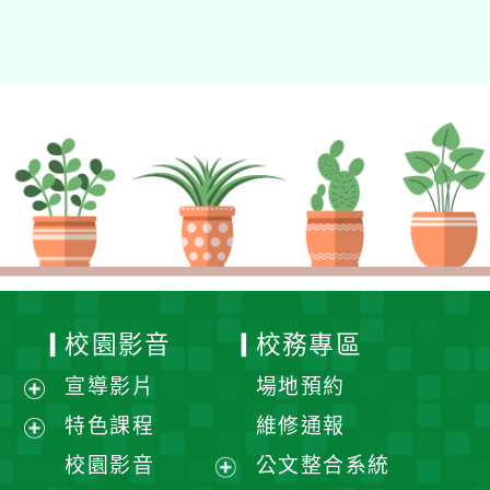
校園影音
校務專區
宣導影片
場地預約
展
特色課程
維修通報
開
展
校園影音
公文整合系統
選
開