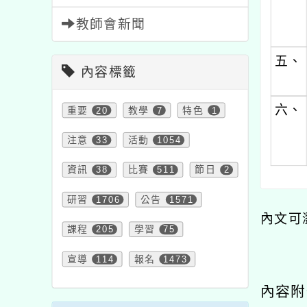
教師會新聞
五、
內容標籤
六、
重要
20
教學
7
特色
1
注意
33
活動
1054
資訊
38
比賽
511
節日
2
研習
1706
公告
1571
內文可
課程
205
學習
75
宣導
114
報名
1473
內容