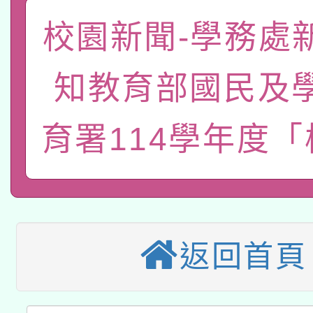
「數位內容與教學軟體線
校園新聞-學務處
有關大陸委員會函釋公
pilot」
知教育部國民及
轉知經濟部水利署委託
薪期間赴陸應申請許可
115年8月22日(星期六)
業技術研究院辦理「11
育署114學年度
2026年桃園地景藝術
桃園市孔廟祈福系列活
用水績優單位及節水達
本校115學年度第2次
開 智慧啟航」
動」
適應運動共學行動站研
招甄選結果公告(無人
返回首頁
本館辦理115年度閱讀
招)
科技賦能─人工智慧(AI
暨閱讀推動專業研習