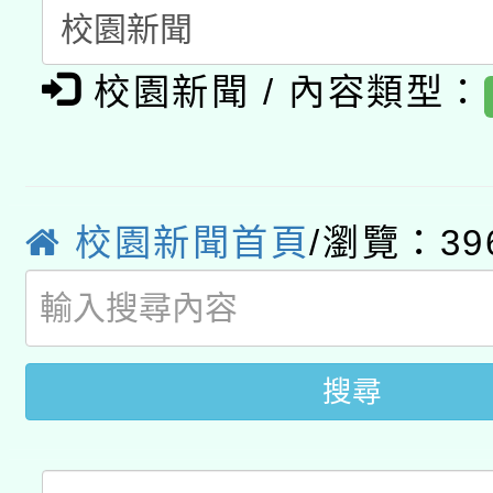
A3數位素養講師名單
礎課程
「數位內容與教學軟體線
校園新聞 / 內容類型：
有關大陸委員會函釋公
pilot」
轉知經濟部水利署委託
薪期間赴陸應申請許可
校園新聞首頁
/瀏覽：39
115年8月22日(星期六)
業技術研究院辦理「11
2026年桃園地景藝術
桃園市孔廟祈福系列活
用水績優單位及節水達
開 智慧啟航」
動」
搜尋