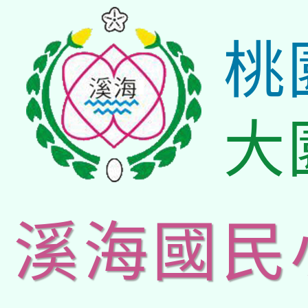
桃
大
溪海國民