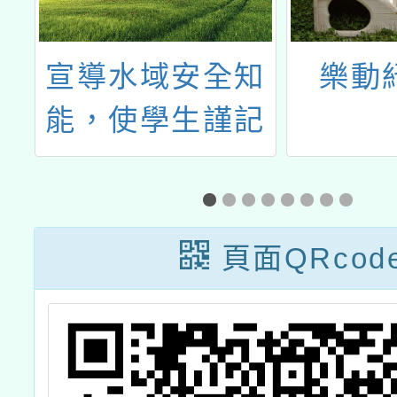
知
樂動紓壓5招
財團法
記
會福利
「未來
主題舉辦
畫徵選
頁面QRcod