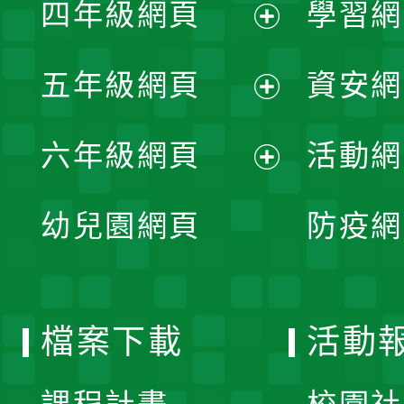
單
四年級網頁
學習網
選
開
展
單
五年級網頁
資安網
選
開
展
單
六年級網頁
活動網
選
開
展
單
幼兒園網頁
防疫網
選
開
單
選
檔案下載
活動
單