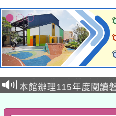
本校115學年度第2次
適應運動共學行動站研
招甄選結果公告(無人
本館辦理115年度閱讀
招)
科技賦能─人工智慧(AI
暨閱讀推動專業研習
A3數位素養講師名單
礎課程