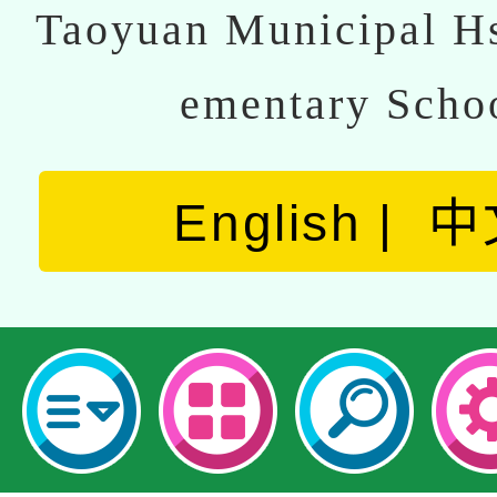
Taoyuan Municipal Hs
ementary Scho
English
中