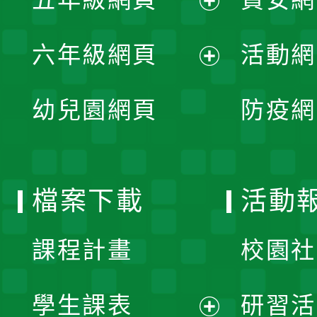
選
開
展
單
六年級網頁
活動網
選
開
展
單
幼兒園網頁
防疫網
選
開
單
選
檔案下載
活動
單
課程計畫
校園社
學生課表
研習活