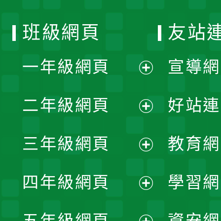
班級網頁
友站
一年級網頁
宣導網
展
二年級網頁
好站連
開
展
三年級網頁
教育網
選
開
展
單
四年級網頁
學習網
選
開
展
單
五年級網頁
資安網