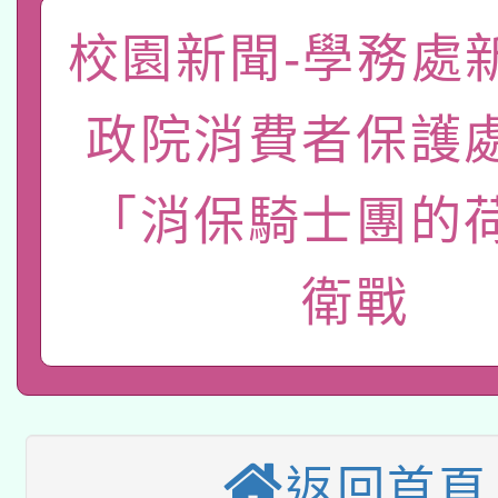
「數位內容與教學軟體線
校園新聞-學務處
有關大陸委員會函釋公
pilot」
政院消費者保護
轉知經濟部水利署委託
薪期間赴陸應申請許可
「消保騎士團的
115年8月22日(星期六)
業技術研究院辦理「11
2026年桃園地景藝術
桃園市孔廟祈福系列活
用水績優單位及節水達
衛戰
本校115學年度第2次
開 智慧啟航」
動」
適應運動共學行動站研
招甄選結果公告(無人
本館辦理115年度閱讀
招)
返回首頁
科技賦能─人工智慧(AI