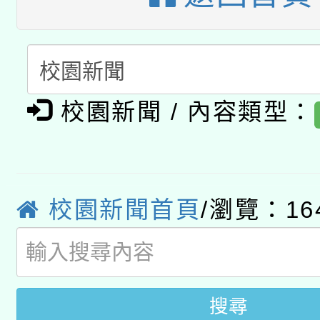
暨閱讀推動專業研習
A3數位素養講師名單
礎課程
「數位內容與教學軟體線
有關大陸委員會函釋公
pilot」
校園新聞 / 內容類型：
轉知經濟部水利署委託
薪期間赴陸應申請許可
115年8月22日(星期六)
業技術研究院辦理「11
校園新聞首頁
/瀏覽：16
2026年桃園地景藝術
桃園市孔廟祈福系列活
用水績優單位及節水達
開 智慧啟航」
動」
搜尋