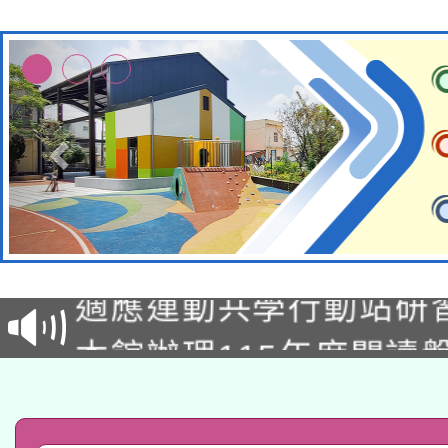
本校115學年度第2次
適應運動共學行動站研
招甄選結果公告(無人
本館辦理115年度閱讀
招)
科技賦能─人工智慧(AI
暨閱讀推動專業研習
A3數位素養講師名單
礎課程