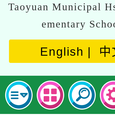
Taoyuan Municipal Hs
ementary Scho
English
中