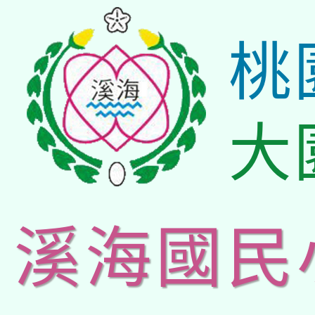
桃
大
溪海國民