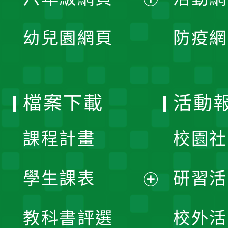
選
開
展
單
幼兒園網頁
防疫網
選
開
單
選
檔案下載
活動
單
課程計畫
校園社
學生課表
研習活
展
教科書評選
校外活