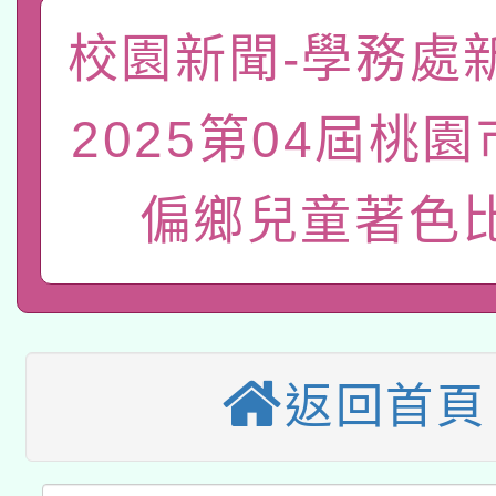
「數位內容與教學軟體線
校園新聞-學務處
有關大陸委員會函釋公
pilot」
2025第04屆桃
轉知經濟部水利署委託
薪期間赴陸應申請許可
115年8月22日(星期六)
偏鄉兒童著色
業技術研究院辦理「11
2026年桃園地景藝術
桃園市孔廟祈福系列活
用水績優單位及節水達
本校115學年度第2次
開 智慧啟航」
動」
適應運動共學行動站研
招甄選結果公告(無人
返回首頁
本館辦理115年度閱讀
招)
科技賦能─人工智慧(AI
暨閱讀推動專業研習