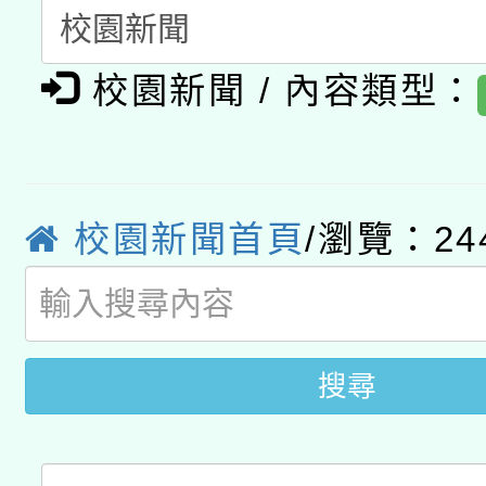
A3數位素養講師名單
礎課程
校園新聞 / 內容類型：
「數位內容與教學軟體線
有關大陸委員會函釋公
pilot」
轉知經濟部水利署委託
薪期間赴陸應申請許可
校園新聞首頁
/瀏覽：24
115年8月22日(星期六)
業技術研究院辦理「11
2026年桃園地景藝術
桃園市孔廟祈福系列活
用水績優單位及節水達
開 智慧啟航」
搜尋
動」