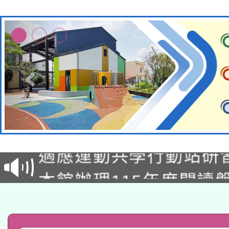
本校115學年度第2次
適應運動共學行動站研
招甄選結果公告(無人
本館辦理115年度閱讀
招)
科技賦能─人工智慧(AI
暨閱讀推動專業研習
A3數位素養講師名單
礎課程