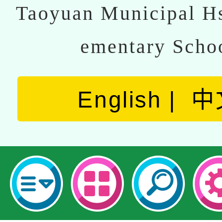
Taoyuan Municipal Hs
ementary Scho
English
中