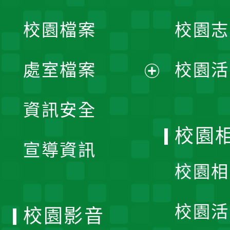
開
校園檔案
校園志
選
單
處室檔案
校園活
展
資訊安全
開
校園
宣導資訊
選
校園相
單
校園活
校園影音