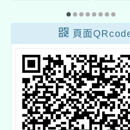
次團員甄選簡章
目《悄
式
1份
供免費
種
及
頁面QRcod
」