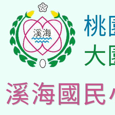
桃
大
溪海國民