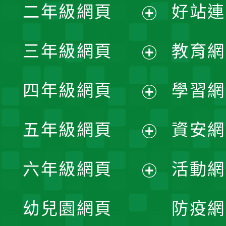
二年級網頁
好站連
開
展
三年級網頁
教育網
選
開
展
單
四年級網頁
學習網
選
開
展
單
五年級網頁
資安網
選
開
展
單
六年級網頁
活動網
選
開
展
單
幼兒園網頁
防疫網
選
開