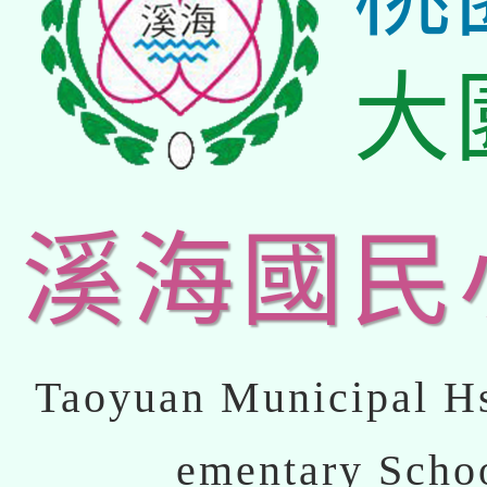
大
溪海國民
Taoyuan Municipal Hs
ementary Scho