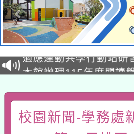
本校115學年度第2次
適應運動共學行動站研
招甄選結果公告(無人
本館辦理115年度閱讀
招)
科技賦能─人工智慧(AI
暨閱讀推動專業研習
A3數位素養講師名單
礎課程
「數位內容與教學軟體線
校園新聞-學務處
有關大陸委員會函釋公
pilot」