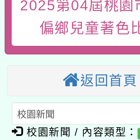
2025第04屆桃
轉知經濟部水利署委託
薪期間赴陸應申請許可
115年8月22日(星期六)
偏鄉兒童著色
業技術研究院辦理「11
2026年桃園地景藝術
桃園市孔廟祈福系列活
用水績優單位及節水達
本校115學年度第2次
開 智慧啟航」
動」
適應運動共學行動站研
招甄選結果公告(無人
返回首頁
本館辦理115年度閱讀
招)
科技賦能─人工智慧(AI
暨閱讀推動專業研習
A3數位素養講師名單
礎課程
校園新聞 / 內容類型：
「數位內容與教學軟體線