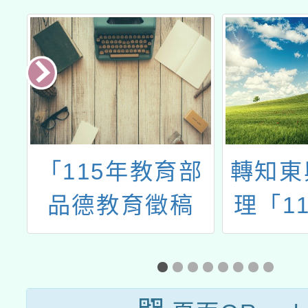
大
「115年教育部
轉知東
理
品德教育徵稿
理「1
感
（含影音作品）
健康促
感
評選活動實施計
畫－菸
區
畫」
議題中