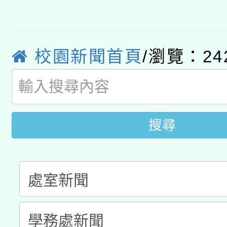
有關大陸委員會函釋公
pilot」
轉知經濟部水利署委託
薪期間赴陸應申請許可
校園新聞首頁
/瀏覽：24
115年8月22日(星期六)
業技術研究院辦理「11
2026年桃園地景藝術
桃園市孔廟祈福系列活
用水績優單位及節水達
開 智慧啟航」
動」
搜尋