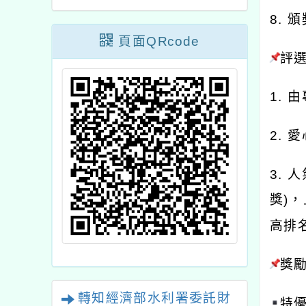
8. 
頁面QRcode
評
1. 
2.
3.
獎)
高排
獎
轉知經濟部水利署委託財
特優