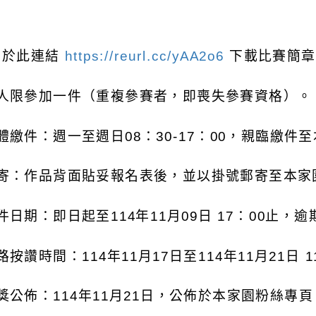
可於此連結
https://reurl.cc/yAA2o6
下載比賽簡章
 每人限參加一件（重複參賽者，即喪失參賽資格）。
 實體繳件：週一至週日08：30-17：00，親臨繳
 郵寄：作品背面貼妥報名表後，並以掛號郵寄至本
收件日期：即日起至114年11月09日 17：00止，
網路按讚時間：114年11月17日至114年11月21日 
得獎公佈：114年11月21日，公佈於本家園粉絲專頁