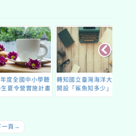
年度全國中小學聽
轉知國立臺灣海洋大學
台灣護
夏令營實施計畫
開設「鯊魚知多少」磨
「Pow
課師線上課程
護理的
創意
下一頁
→