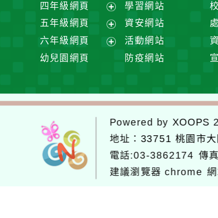
展
四年級網頁
學習網站
單
選
開
展
五年級網頁
資安網站
單
選
開
展
六年級網頁
活動網站
單
選
開
展
幼兒園網頁
防疫網站
單
選
開
單
選
單
Powered by
XOOPS
2
地址：
33751 桃園市
電話:03-3862174
傳真
建議瀏覽器 chrome
網
網站設計：
Neil網站設計
工坊