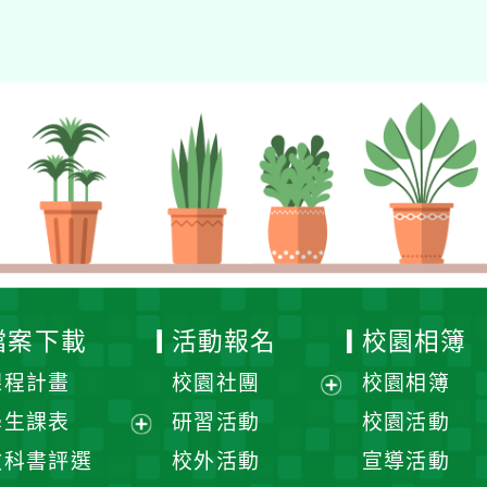
檔案下載
活動報名
校園相簿
課程計畫
校園社團
校園相簿
展
學生課表
研習活動
校園活動
開
展
教科書評選
校外活動
宣導活動
選
開