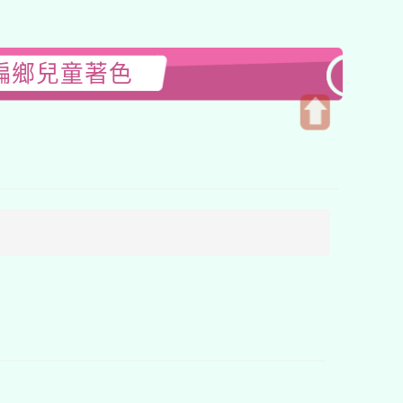
海偏鄉兒童著色
開
啟
上
方
區
塊