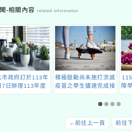
聞-相關內容
related information
政府訂於113年
積極鼓勵尚未施打流感
115
日辦理113年度
疫苗之學生儘速完成接
障學生
野講堂—淨零綠
種事宜，以提升自我防
—直播課程」
護力。
←
前往上一頁
前往