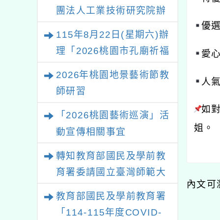
團法人工業技術研究院辦
優選
理「115年表揚節約用水
115年8月22日(星期六)辦
績優單位及節水達人選拔
理「2026桃園市孔廟祈福
愛心
活動」
系列活動—儒門初開 智慧
2026年桃園地景藝術節教
人氣
啟航」
師研習
如對
「2026桃園藝術巡演」活
姐。
動宣傳相關事宜
轉知教育部國民及學前教
育署委請國立臺灣師範大
內文可
學辦理「114至115年度
教育部國民及學前教育署
健康促進學校輔導計畫師
「114-115年度COVID-