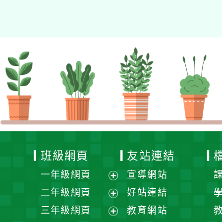
班級網頁
友站連結
一年級網頁
宣導網站
展
二年級網頁
好站連結
開
展
三年級網頁
教育網站
選
開