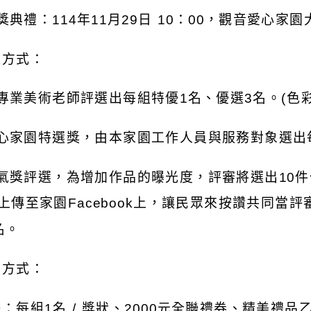
頒獎典禮：114年11月29日 10：00，觀音愛心家
選方式：
由專業美術老師評選出每組特優1名、優選3名。(色彩
 愛心家園特選獎，由本家園工作人員與服務對象選出
 人氣獎評選，為增加作品的曝光度，評審將選出10
，上傳至家園Facebook上，讓民眾來按讚共同當
名。
勵方式：
：每組1名 / 獎狀、2000元全聯禮券、精美禮