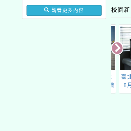
資專業成長研習」實施計
19疫苗接種計畫」公費接
校園新
畫
觀看更多內容
種對象擴大為「滿6個月
以上尚未接種之民眾」措
施，延長至115年9月28
日止
大學兒童冬令營
2024 TOYOTA 全球
臺北市
夢想車創意繪畫大賽徵
8月7
件開跑啦
「心視
生活