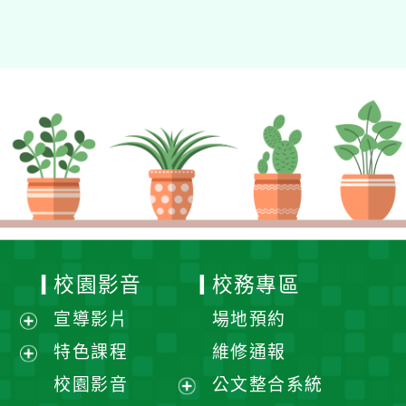
校園影音
校務專區
宣導影片
場地預約
展
特色課程
維修通報
開
展
校園影音
公文整合系統
選
開