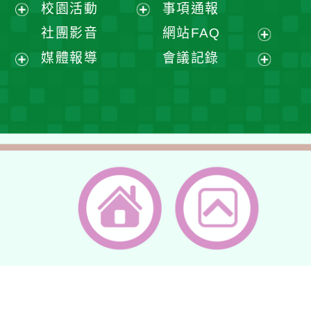
展
校園活動
事項通報
單
選
開
展
展
社團影音
網站FAQ
單
選
開
開
展
媒體報導
會議記錄
單
選
選
開
展
展
單
單
選
開
開
單
選
選
單
單
返回首頁
返回頂端