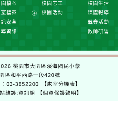
校園檔案
校園志工
校園生活
單
選
處室檔案
校園活動
媒體報導
單
展
資訊安全
競賽活動
開
宣導資訊
教師研習
選
單
026
桃園市大園區溪海國民小學
大園區和平西路一段420號
：03-3852200
【處室分機表】
站維護:資訊組
【個資保護聲明】