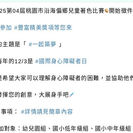
025第04屆桃園市沿海偏鄉兒童著色比賽
開始徵
費參加
#豐富精美獎項等您來
的主題是「
#一起築夢
」
年的12/3是
#國際身心障礙者日
是希望大家可以理解身心障礙者的困難，並協助他
發揮您的創意，大展身手吧
意事項：
#詳情請見簡章內容
 參加對象：幼兒園組、國小低年級組、國小中年級