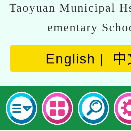
Taoyuan Municipal Hs
ementary Scho
English
中