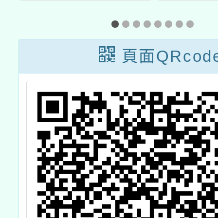
理113年度「心
者與中
視野講堂—淨零
保繪
綠生活—直播課
頁面QRcod
程」