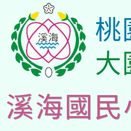
桃
大
溪海國民