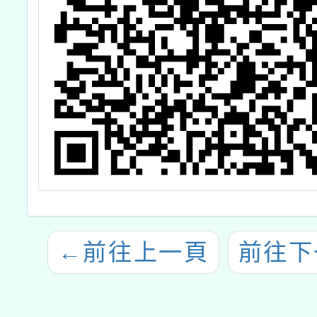
←
前往上一頁
前往下