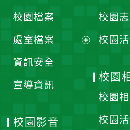
開
校園檔案
校園志
選
單
處室檔案
校園活
展
資訊安全
開
校園
宣導資訊
選
校園相
單
校園活
校園影音