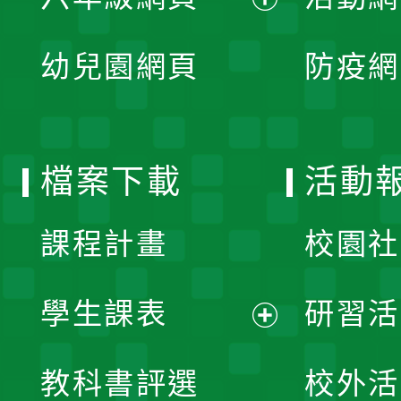
選
開
展
單
幼兒園網頁
防疫網
選
開
單
選
檔案下載
活動
單
課程計畫
校園社
學生課表
研習活
展
教科書評選
校外活