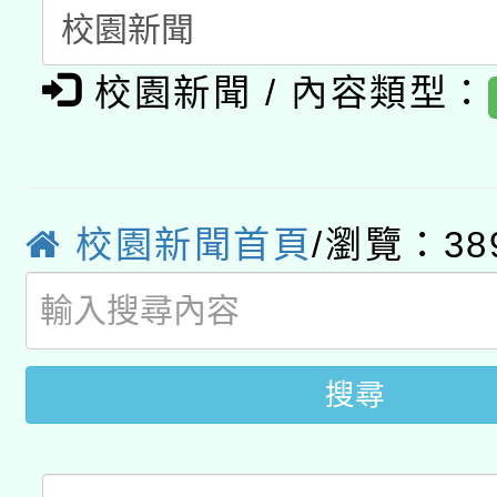
A3數位素養講師名單
礎課程
校園新聞 / 內容類型：
「數位內容與教學軟體線
有關大陸委員會函釋公
pilot」
轉知經濟部水利署委託
薪期間赴陸應申請許可
校園新聞首頁
/瀏覽：38
115年8月22日(星期六)
業技術研究院辦理「11
2026年桃園地景藝術
桃園市孔廟祈福系列活
用水績優單位及節水達
開 智慧啟航」
動」
搜尋