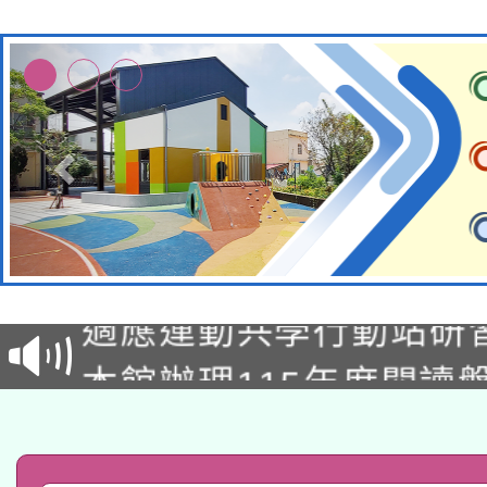
本校115學年度第2次
適應運動共學行動站研
招甄選結果公告(無人
本館辦理115年度閱讀
招)
科技賦能─人工智慧(AI
暨閱讀推動專業研習
A3數位素養講師名單
礎課程