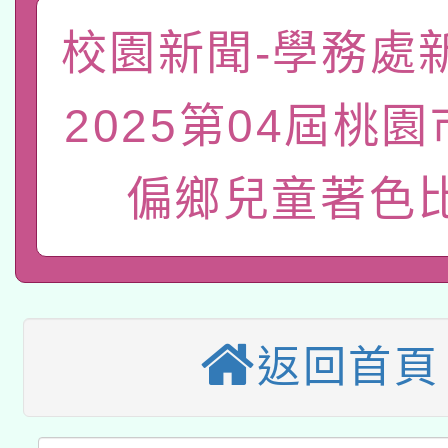
「數位內容與教學軟體線
校園新聞-學務處
有關大陸委員會函釋公
pilot」
2025第04屆桃
轉知經濟部水利署委託
薪期間赴陸應申請許可
115年8月22日(星期六)
偏鄉兒童著色
業技術研究院辦理「11
2026年桃園地景藝術
桃園市孔廟祈福系列活
用水績優單位及節水達
本校115學年度第2次
開 智慧啟航」
動」
適應運動共學行動站研
招甄選結果公告(無人
返回首頁
本館辦理115年度閱讀
招)
科技賦能─人工智慧(AI
暨閱讀推動專業研習