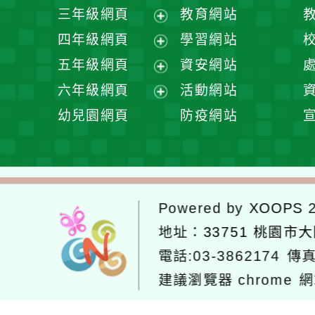
開
展
三年級網頁
教育網站
選
開
展
四年級網頁
學習網站
單
選
開
展
五年級網頁
資安網站
單
選
開
展
六年級網頁
活動網站
單
選
開
展
幼兒園網頁
防疫網站
單
選
開
單
選
單
Powered by
XOOPS
2
地址：
33751 桃園市
電話:03-3862174
傳真
建議瀏覽器 chrome
網
網站設計：