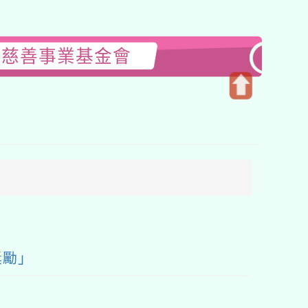
濟慈善事業基金會
開
啟
上
方
區
塊
獎勵」