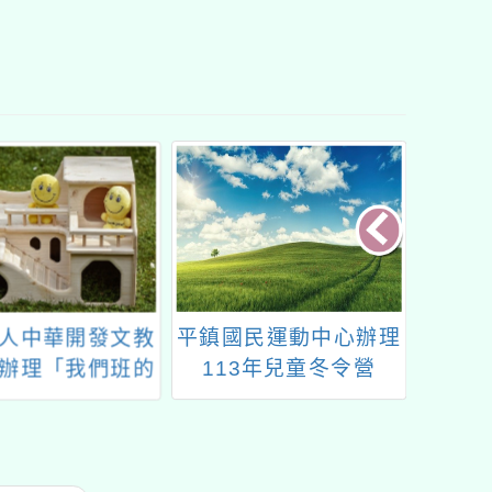
人中華開發文教
平鎮國民運動中心辦理
轉知財
辦理「我們班的
113年兒童冬令營
研究院
；小天份大未來
築標竿
畫」徵件辦法一
動
案