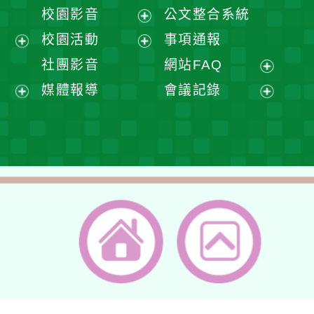
開
展
校園影音
公文整合系統
選
開
展
校園活動
事項通報
單
選
開
展
展
社團影音
網站FAQ
單
選
開
開
展
媒體報導
會議記錄
單
選
選
開
展
展
單
單
選
開
開
單
選
選
單
單
返回首頁
返回頂端