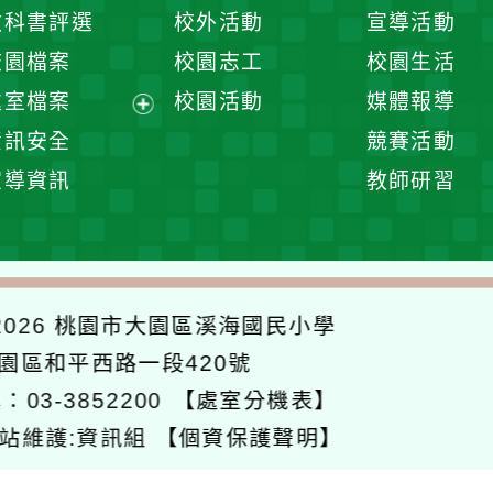
開
展
教科書評選
校外活動
宣導活動
選
開
校園檔案
校園志工
校園生活
單
選
處室檔案
校園活動
媒體報導
單
展
資訊安全
競賽活動
開
宣導資訊
教師研習
選
單
026
桃園市大園區溪海國民小學
大園區和平西路一段420號
：03-3852200
【處室分機表】
站維護:資訊組
【個資保護聲明】