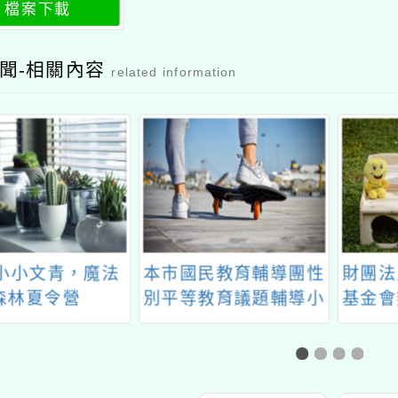
計畫
檔案下載
聞-相關內容
related information
4小小文青，魔法
本市國民教育輔導團性
財團法
森林夏令營
別平等教育議題輔導小
基金會
組辦理「112學年度第
小飛象
一學期到校輔導」研習
築夢計