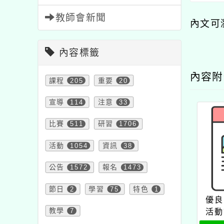
教師會新聞
內文可
內容標籤
內容
課程
205
重要
20
宣導
114
注意
33
比賽
511
研習
1706
活動
1054
資訊
38
公告
1572
報名
1473
節日
2
學習
75
特色
1
優良
教學
7
活動