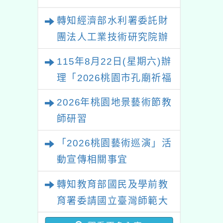
術研討會」資訊
及徵稿公告
轉知經濟部水利署委託財
團法人工業技術研究院辦
理「115年表揚節約用水
115年8月22日(星期六)辦
績優單位及節水達人選拔
理「2026桃園市孔廟祈福
活動」
系列活動—儒門初開 智慧
2026年桃園地景藝術節教
啟航」
師研習
「2026桃園藝術巡演」活
動宣傳相關事宜
轉知教育部國民及學前教
育署委請國立臺灣師範大
學辦理「114至115年度