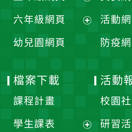
開
展
單
六年級網頁
活動網
選
開
展
單
幼兒園網頁
防疫網
選
開
單
選
檔案下載
活動
單
課程計畫
校園社
學生課表
研習活