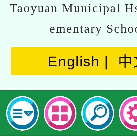
Taoyuan Municipal Hs
ementary Scho
English
中