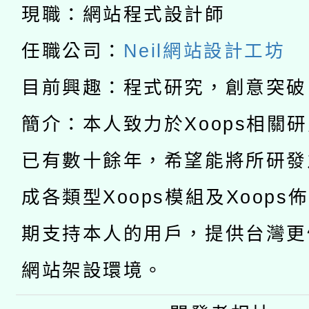
科技賦能─人工智慧(AI
現職：網站程式設計師
暨閱讀推動專業研習
A3數位素養講師名單
礎課程
任職公司：
Neil網站設計工坊
「數位內容與教學軟體線
目前興趣：程式研究，創意突破
有關大陸委員會函釋公
pilot」
簡介：本人致力於Xoops相關
轉知經濟部水利署委託
薪期間赴陸應申請許可
已有數十餘年，希望能將所研發
115年8月22日(星期六)
業技術研究院辦理「11
成各類型Xoops模組及Xoops
2026年桃園地景藝術
桃園市孔廟祈福系列活
用水績優單位及節水達
期支持本人的用戶，提供台灣更
開 智慧啟航」
動」
網站架設環境。