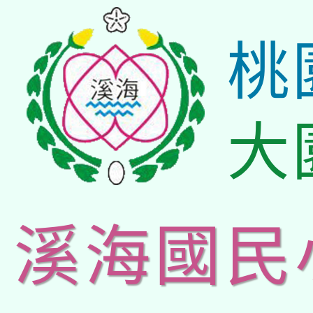
桃
大
溪海國民