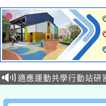
本校115學年度第2次
適應運動共學行動站研
招甄選結果公告(無人
本館辦理115年度閱讀
招)
科技賦能─人工智慧(AI
暨閱讀推動專業研習