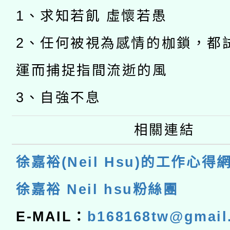
1、求知若飢 虛懷若愚
2、任何被視為感情的枷鎖，都
運而捕捉指間流逝的風
3、自強不息
相關連結
徐嘉裕(Neil Hsu)的工作心得
徐嘉裕 Neil hsu粉絲團
E-MAIL：
b168168tw@gmail