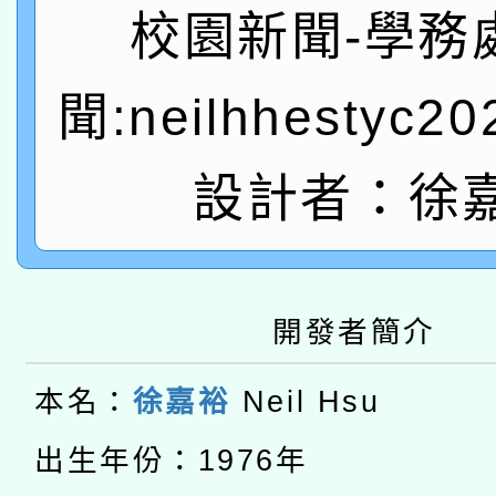
A3數位素養講師名單
礎課程
校園新聞-學務
「數位內容與教學軟體線
聞:neilhhestyc2
有關大陸委員會函釋公
pilot」
轉知經濟部水利署委託
設計者：徐
薪期間赴陸應申請許可
115年8月22日(星期六)
業技術研究院辦理「11
2026年桃園地景藝術
桃園市孔廟祈福系列活
用水績優單位及節水達
開發者簡介
本校115學年度第2次
開 智慧啟航」
動」
本名：
徐嘉裕
Neil Hsu
適應運動共學行動站研
招甄選結果公告(無人
本館辦理115年度閱讀
出生年份：1976年
招)