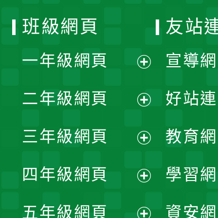
班級網頁
友站
一年級網頁
宣導網
展
二年級網頁
好站連
開
展
三年級網頁
教育網
選
開
展
單
四年級網頁
學習網
選
開
展
單
五年級網頁
資安網
選