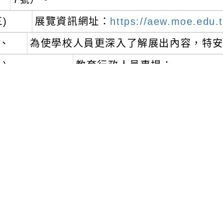
三)
展覽資訊網址：
https://aew.moe.edu.
、
為使學校人員更深入了解展出內容，特
一)
教育行政人員專場：
、
報名對象：各級學校教育行政人員(尤以本部
畫主管及承辦人員為佳)。
、
導覽時間：112年10月13日（星期五）下
、
導覽集合地點：臺灣當代文化實驗場C-LA
、
報名連結：
https://reurl.cc/11nlMm
、
報名截止：112年10月2日（星期一）中
二)
學校教師專場：