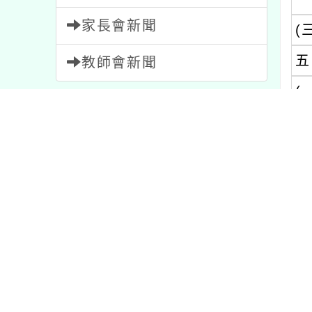
家長會新聞
(
五
教師會新聞
(
內容標籤
１
比賽
511
節日
2
資訊
38
２
重要
20
課程
205
３
注意
33
宣導
114
４
報名
1473
活動
1054
５
公告
1572
特色
1
(