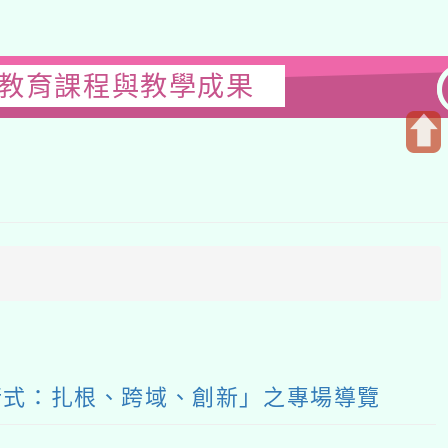
感教育課程與教學成果
開
啟
上
方
區
塊
行式：扎根、跨域、創新」之專場導覽