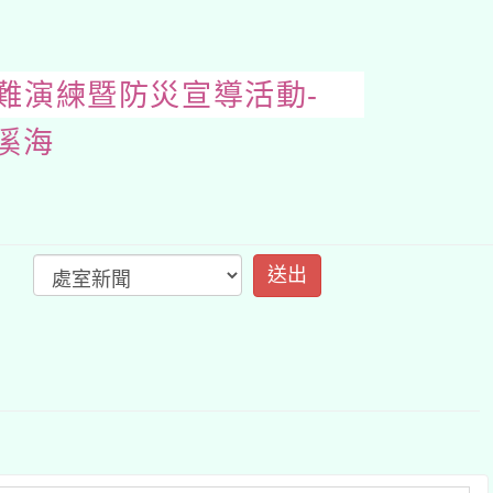
地震避難演練暨防災
開
啟
上
方
區
塊