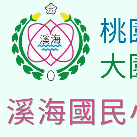
桃
大
溪海國民