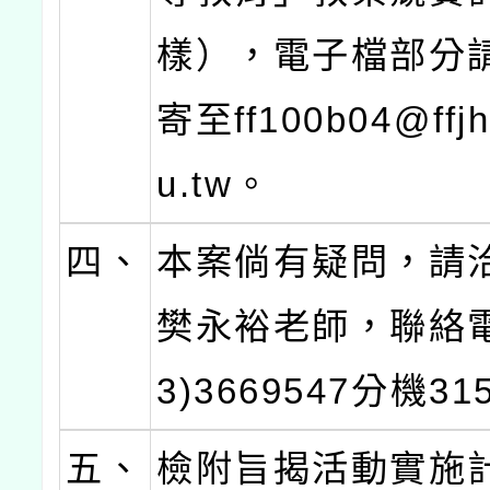
樣），電子檔部分
寄至ff100b04@ffjh
u.tw。
四、
本案倘有疑問，請
樊永裕老師，聯絡電
3)3669547分機31
五、
檢附旨揭活動實施