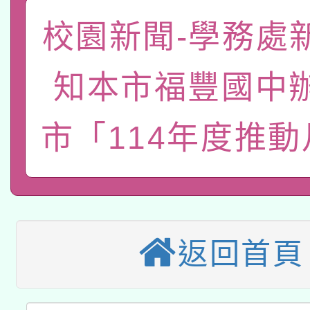
函轉國家教育研究院中心
國立臺灣師範大學辦理「1
校園新聞-學務處
轉知教育部國民及學前
原住民族教育政策研討
年度健康促進學校輔導
知本市福豐國中
函轉國立臺灣師範大學
新北市政府教育局辦理「
族教育國際趨勢與發展
業成長研習」實施計畫
轉知有關國立成功大學
市「114年度推
族語言臺北學習中心11
師專業成長研習實施計
教育部國民及學前教育署「
文教學共融平台-教案
「族語學習班」招生簡章
方素養工作坊新北場」
轉知經濟部水利署委託
年度COVID-19疫苗
件」活動簡章
115年8月22日(星期六)
業技術研究院辦理「11
接種對象擴大為「滿6
返回首頁
2026年桃園地景藝術
桃園市孔廟祈福系列活
用水績優單位及節水達
接種之民眾」措施，延長
「2026桃園藝術巡演