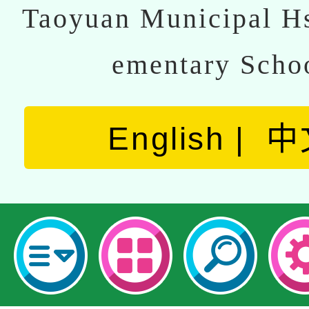
Taoyuan Municipal Hs
ementary Scho
English
中