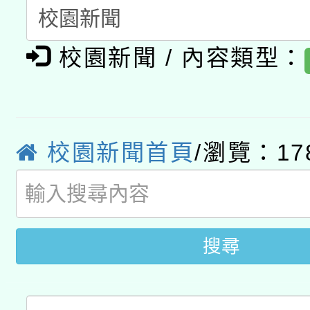
開 智慧啟航」
動」
月28日止
轉知教育部國民及學前
關事宜
校園新聞 / 內容類型：
函轉國家教育研究院中心
國立臺灣師範大學辦理「1
轉知教育部國民及學前
原住民族教育政策研討
年度健康促進學校輔導
函轉國立臺灣師範大學
新北市政府教育局辦理「
族教育國際趨勢與發展
業成長研習」實施計畫
校園新聞首頁
/瀏覽：17
轉知有關國立成功大學
族語言臺北學習中心11
師專業成長研習實施計
教育部國民及學前教育署「
文教學共融平台-教案
「族語學習班」招生簡章
方素養工作坊新北場」
年度COVID-19疫苗
件」活動簡章
搜尋
接種對象擴大為「滿6