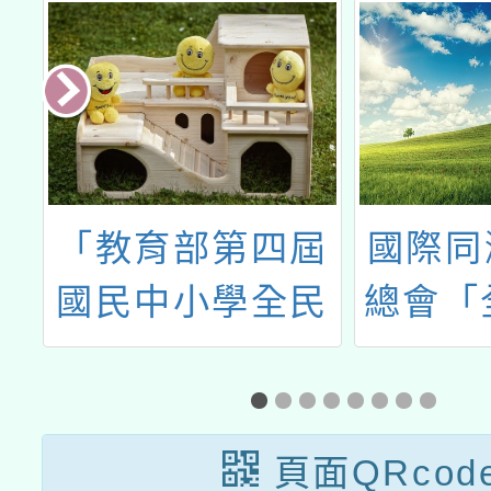
健
「教育部第四屆
國際同
國民中小學全民
總會「
國防教育融入式
反毒害
教學優良教案甄
暴力總
選實施計畫」1
畫
頁面QRcod