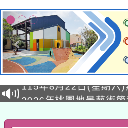
轉知經濟部水利署委託
115年8月22日(星期六)
業技術研究院辦理「11
2026年桃園地景藝術
桃園市孔廟祈福系列活
用水績優單位及節水達
「2026桃園藝術巡演
開 智慧啟航」
動」
轉知教育部國民及學前
關事宜