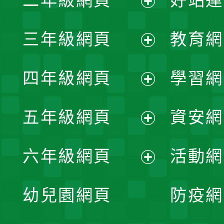
二年級網頁
好站連
開
展
三年級網頁
教育網
選
開
展
單
四年級網頁
學習網
選
開
展
單
五年級網頁
資安網
選
開
展
單
六年級網頁
活動網
選
開
展
單
幼兒園網頁
防疫網
選
開