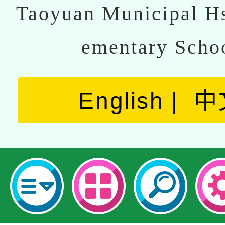
Taoyuan Municipal Hs
ementary Scho
English
中