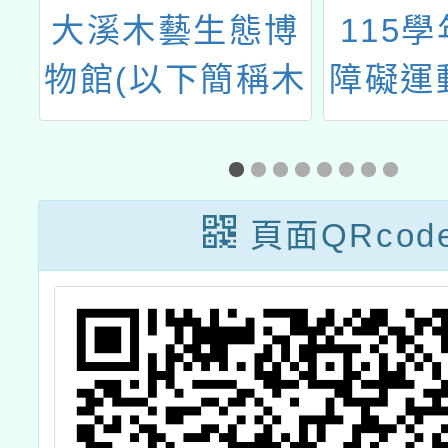
健
大溪木藝生態博
115
畫
物館(以下簡稱木
障礙運
含
博館)辦理113年
能
題
度木藝教賞析與
路
教案研習一案
頁面QRcod
」
5