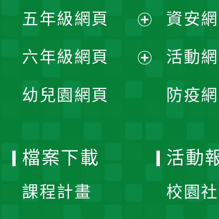
展
單
五年級網頁
資安網
選
開
展
單
六年級網頁
活動網
選
開
展
單
幼兒園網頁
防疫網
選
開
單
選
檔案下載
活動
單
課程計畫
校園社