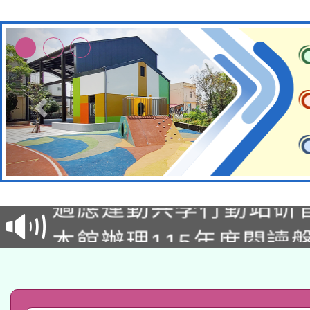
本校115學年度第2次
適應運動共學行動站研
招甄選結果公告(無人
本館辦理115年度閱讀
招)
科技賦能─人工智慧(AI
暨閱讀推動專業研習
A3數位素養講師名單
礎課程