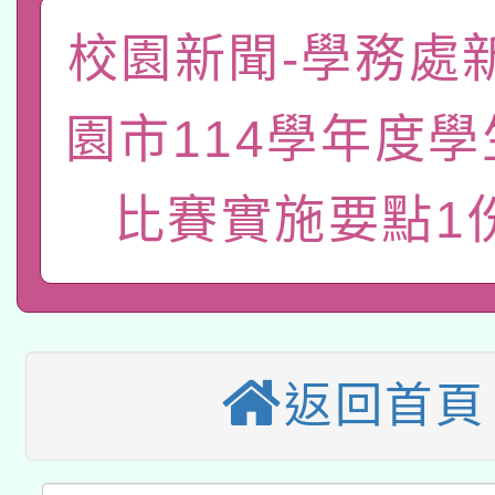
「數位內容與教學軟體線
校園新聞-學務處
有關大陸委員會函釋公
pilot」
園市114學年度
轉知經濟部水利署委託
薪期間赴陸應申請許可
115年8月22日(星期六)
比賽實施要點1
業技術研究院辦理「11
2026年桃園地景藝術
桃園市孔廟祈福系列活
用水績優單位及節水達
本校115學年度第2次
開 智慧啟航」
動」
適應運動共學行動站研
招甄選結果公告(無人
返回首頁
本館辦理115年度閱讀
招)
科技賦能─人工智慧(AI
暨閱讀推動專業研習