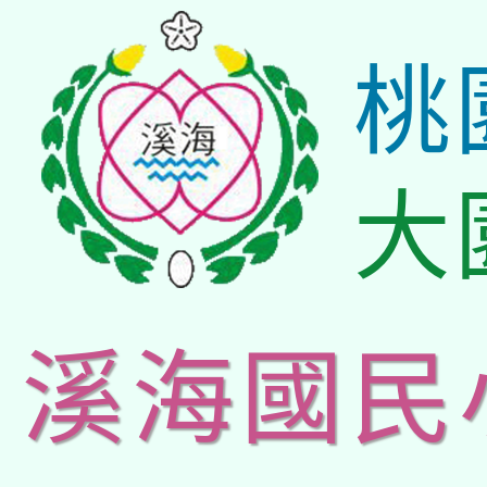
桃
大
溪海國民