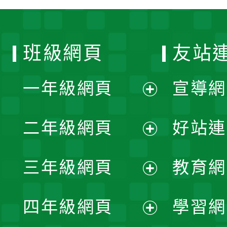
班級網頁
友站
一年級網頁
宣導網
展
二年級網頁
好站連
開
展
三年級網頁
教育網
選
開
展
單
四年級網頁
學習網
選
開