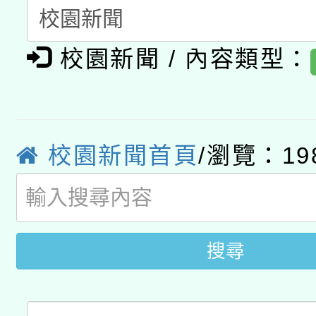
A3數位素養講師名單
礎課程
校園新聞 / 內容類型：
「數位內容與教學軟體線
有關大陸委員會函釋公
pilot」
轉知經濟部水利署委託
薪期間赴陸應申請許可
校園新聞首頁
/瀏覽：19
115年8月22日(星期六)
業技術研究院辦理「11
2026年桃園地景藝術
桃園市孔廟祈福系列活
用水績優單位及節水達
開 智慧啟航」
動」
搜尋