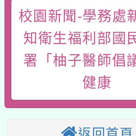
「數位內容與教學軟體線
校園新聞-學務處
有關大陸委員會函釋公
pilot」
知衛生福利部國
轉知經濟部水利署委託
薪期間赴陸應申請許可
115年8月22日(星期六)
署「柚子醫師倡
業技術研究院辦理「11
2026年桃園地景藝術
桃園市孔廟祈福系列活
用水績優單位及節水達
健康
本校115學年度第2次
開 智慧啟航」
動」
適應運動共學行動站研
招甄選結果公告(無人
本館辦理115年度閱讀
招)
返回首頁
科技賦能─人工智慧(AI
暨閱讀推動專業研習