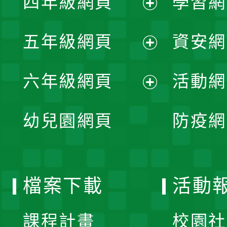
四年級網頁
學習網
選
開
展
單
五年級網頁
資安網
選
開
展
單
六年級網頁
活動網
選
開
展
單
幼兒園網頁
防疫網
選
開
單
選
檔案下載
活動
單
課程計畫
校園社