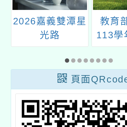
民
2026嘉義雙潭星
教育
辦
光路
113
保
育扎根
校
分
研
頁面QRcod