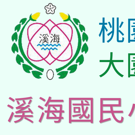
桃
大
溪海國民