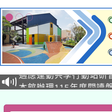
本校115學年度第2次
適應運動共學行動站研
招甄選結果公告(無人
本館辦理115年度閱讀
招)
科技賦能─人工智慧(AI
暨閱讀推動專業研習
A3數位素養講師名單
礎課程