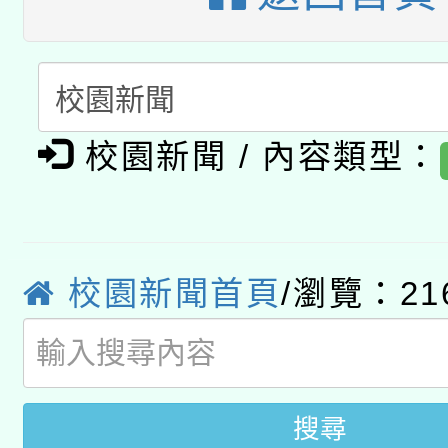
A3數位素養講師名單
礎課程
「數位內容與教學軟體線
有關大陸委員會函釋公
pilot」
校園新聞 / 內容類型：
轉知經濟部水利署委託
薪期間赴陸應申請許可
115年8月22日(星期六)
業技術研究院辦理「11
2026年桃園地景藝術
校園新聞首頁
/瀏覽：21
桃園市孔廟祈福系列活
用水績優單位及節水達
開 智慧啟航」
動」
搜尋