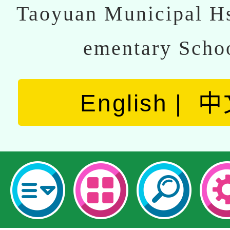
Taoyuan Municipal Hs
ementary Scho
English
中