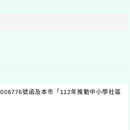
方
區
塊
6776號函及本市「112年推動中小學社區
0分。