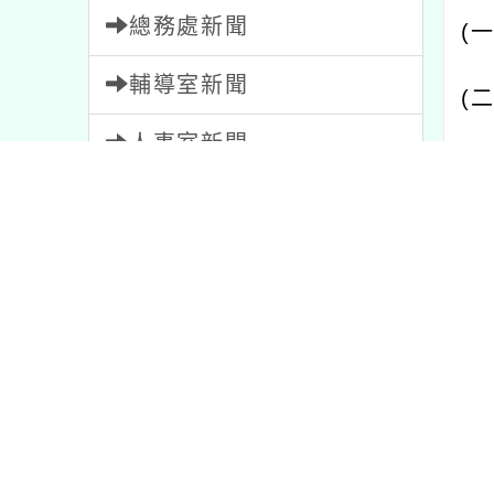
輔導室新聞
(二
人事室新聞
三、
會計室新聞
經費
幼兒園新聞
四、 
家長會新聞
資源
中)
教師會新聞
先自
內容標籤
五、
備環
活動
1054
公告
1572
注意
33
比賽
511