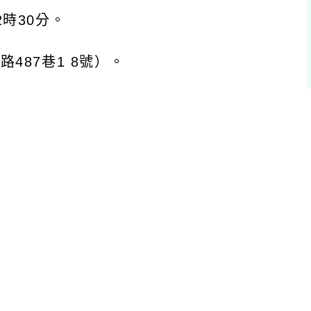
巷1 8號）。
教練(有申請本市補助學校成立棒球社團
日(星期三)上 午8時止，於桃園市教育發展
TYDRP/Index.aspx，承辦單位：新明國
師請點選一般帳號登入(首次使用教師請
數。
飲用水及一一次用飲料杯，請出席人員自