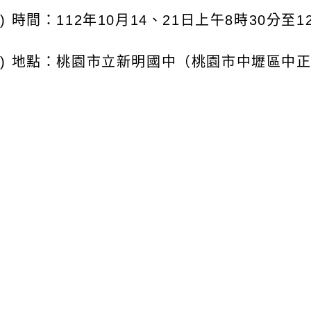
) 地點：桃園市立新明國中（桃園市中壢區中正路487
 參加對象：對棒球訓練及運動防護有興趣之老師或
者，請務必派員參加)。
報名方式：112年10月2日(星期一)起至10月11
入口網報名(網址：
https://d
r p.tyc.edu.tw/
，公立學校教師點選教育公務帳號登入，私立學校教
行申請帳號)，全程參與人員由承辦學校核予研習時
 為響應禁用一次用產品政策，本研習未提供包裝
保杯使用。