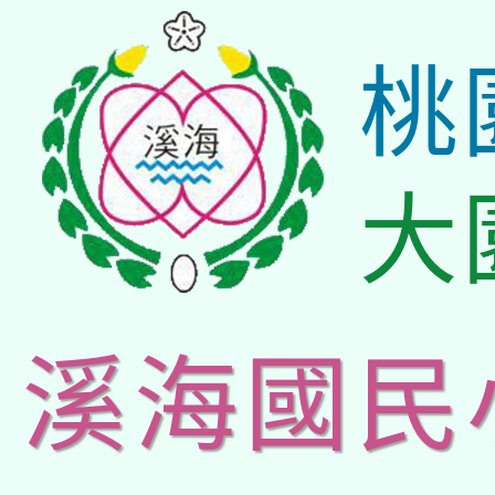
桃
大
溪海國民