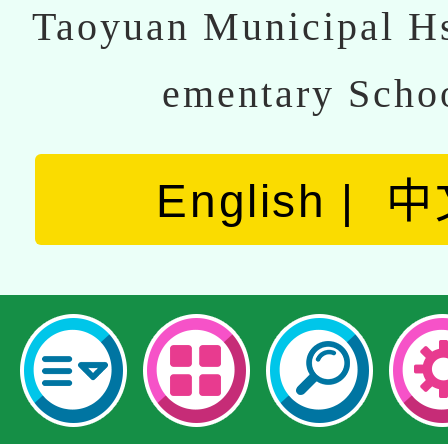
Taoyuan Municipal Hs
ementary Scho
English
中