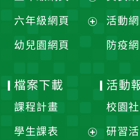
開
展
單
六年級網頁
活動網
選
開
展
單
幼兒園網頁
防疫網
選
開
單
選
檔案下載
活動
單
課程計畫
校園社
學生課表
研習活