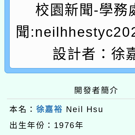
轉知教育部國民及學前
關事宜
校園新聞-學務
函轉國家教育研究院中心
國立臺灣師範大學辦理「1
聞:neilhhestyc2
轉知教育部國民及學前
原住民族教育政策研討
年度健康促進學校輔導
函轉國立臺灣師範大學
新北市政府教育局辦理「
設計者：徐
族教育國際趨勢與發展
業成長研習」實施計畫
轉知有關國立成功大學
族語言臺北學習中心11
師專業成長研習實施計
教育部國民及學前教育署「
文教學共融平台-教案
「族語學習班」招生簡章
方素養工作坊新北場」
開發者簡介
轉知經濟部水利署委託
年度COVID-19疫苗
件」活動簡章
115年8月22日(星期六)
本名：
徐嘉裕
Neil Hsu
業技術研究院辦理「11
接種對象擴大為「滿6
2026年桃園地景藝術
桃園市孔廟祈福系列活
出生年份：1976年
用水績優單位及節水達
接種之民眾」措施，延長