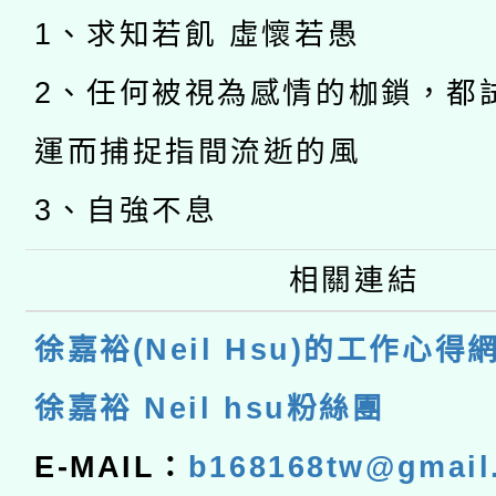
1、求知若飢 虛懷若愚
2、任何被視為感情的枷鎖，都
運而捕捉指間流逝的風
3、自強不息
相關連結
徐嘉裕(Neil Hsu)的工作心得
徐嘉裕 Neil hsu粉絲團
E-MAIL：
b168168tw@gmail