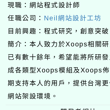
「2026桃園藝術巡演
現職：網站程式設計師
開 智慧啟航」
動」
月28日止
轉知教育部國民及學前
關事宜
任職公司：
Neil網站設計工坊
函轉國家教育研究院中心
國立臺灣師範大學辦理「1
目前興趣：程式研究，創意突破
轉知教育部國民及學前
原住民族教育政策研討
年度健康促進學校輔導
簡介：本人致力於Xoops相關
函轉國立臺灣師範大學
新北市政府教育局辦理「
族教育國際趨勢與發展
業成長研習」實施計畫
已有數十餘年，希望能將所研發
轉知有關國立成功大學
族語言臺北學習中心11
師專業成長研習實施計
成各類型Xoops模組及Xoops
教育部國民及學前教育署「
文教學共融平台-教案
「族語學習班」招生簡章
方素養工作坊新北場」
期支持本人的用戶，提供台灣更
年度COVID-19疫苗
件」活動簡章
網站架設環境。
接種對象擴大為「滿6