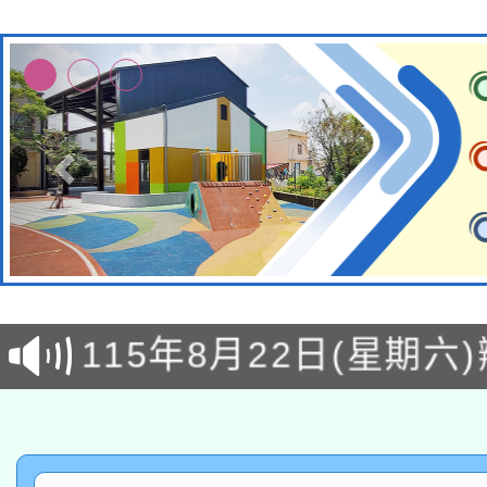
轉知經濟部水利署委託
115年8月22日(星期六)
業技術研究院辦理「11
2026年桃園地景藝術
桃園市孔廟祈福系列活
用水績優單位及節水達
「2026桃園藝術巡演
開 智慧啟航」
動」