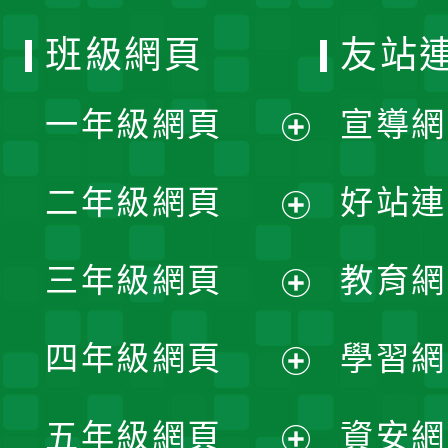
班級網頁
友站
一年級網頁
宣導網
展
二年級網頁
好站連
開
展
三年級網頁
教育網
選
開
展
單
四年級網頁
學習網
選
開
展
單
五年級網頁
資安網
選