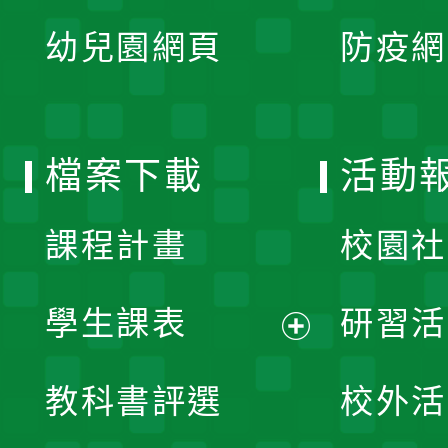
展
單
幼兒園網頁
防疫網
選
開
單
選
檔案下載
活動
單
課程計畫
校園社
學生課表
研習活
展
教科書評選
校外活
開