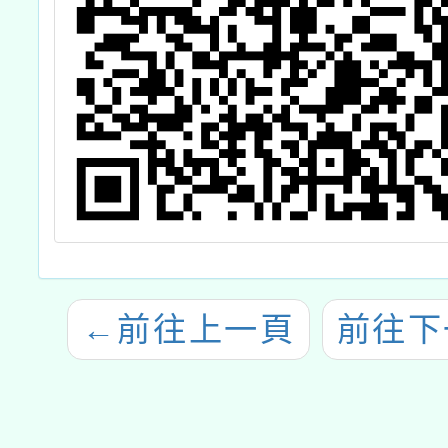
←
前往上一頁
前往下