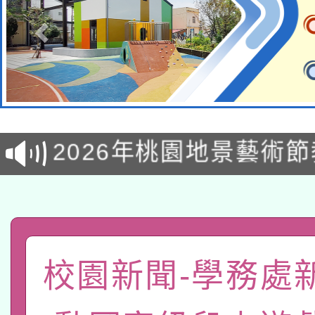
轉知經濟部水利署委託
115年8月22日(星期六)
業技術研究院辦理「11
2026年桃園地景藝術
桃園市孔廟祈福系列活
用水績優單位及節水達
「2026桃園藝術巡演
開 智慧啟航」
動」
轉知教育部國民及學前
關事宜
函轉國家教育研究院中心
國立臺灣師範大學辦理「1
校園新聞-學務處
轉知教育部國民及學前
原住民族教育政策研討
年度健康促進學校輔導