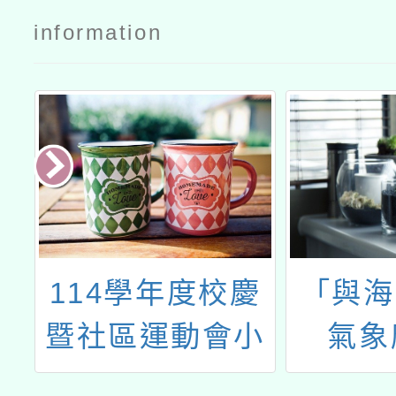
information
慶
「與海同行─海
轉知臺
小
氣象應用特
鄉公所
展」，檢送活動
葉谷綠