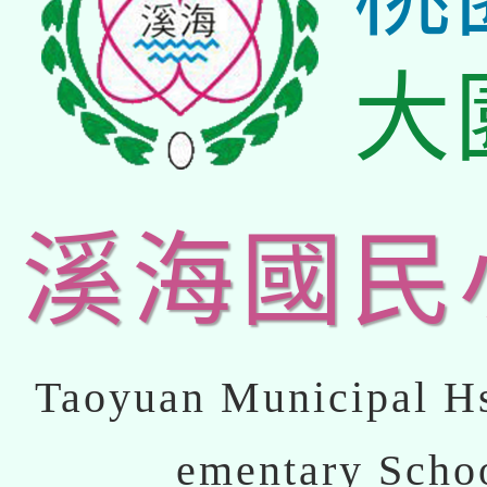
大
溪海國民
Taoyuan Municipal Hs
ementary Scho