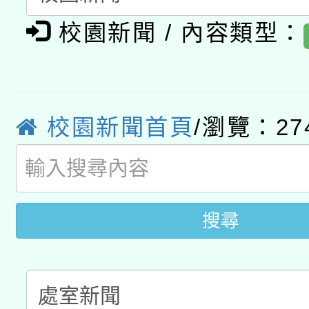
轉知教育部國民及學前
原住民族教育政策研討
年度健康促進學校輔導
校園新聞 / 內容類型：
函轉國立臺灣師範大學
新北市政府教育局辦理「
族教育國際趨勢與發展
業成長研習」實施計畫
轉知有關國立成功大學
族語言臺北學習中心11
師專業成長研習實施計
教育部國民及學前教育署「
文教學共融平台-教案
「族語學習班」招生簡章
方素養工作坊新北場」
校園新聞首頁
/瀏覽：27
年度COVID-19疫苗
件」活動簡章
接種對象擴大為「滿6
搜尋
接種之民眾」措施，延長
月28日止