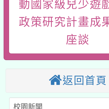
函轉國立臺灣師範大學
動國家級兒少遊
新北市政府教育局辦理「
族教育國際趨勢與發展
業成長研習」實施計畫
轉知有關國立成功大學
族語言臺北學習中心11
師專業成長研習實施計
政策研究計畫成
教育部國民及學前教育署「
文教學共融平台-教案
「族語學習班」招生簡章
方素養工作坊新北場」
轉知經濟部水利署委託
座談
年度COVID-19疫苗
件」活動簡章
115年8月22日(星期六)
業技術研究院辦理「11
接種對象擴大為「滿6
2026年桃園地景藝術
桃園市孔廟祈福系列活
用水績優單位及節水達
接種之民眾」措施，延長
「2026桃園藝術巡演
開 智慧啟航」
動」
返回首頁
月28日止
轉知教育部國民及學前
關事宜
函轉國家教育研究院中心
國立臺灣師範大學辦理「1