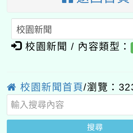
礎課程
「數位內容與教學軟體線
有關大陸委員會函釋公
pilot」
轉知經濟部水利署委託
薪期間赴陸應申請許可
校園新聞 / 內容類型：
115年8月22日(星期六)
業技術研究院辦理「11
2026年桃園地景藝術
桃園市孔廟祈福系列活
用水績優單位及節水達
校園新聞首頁
/瀏覽：32
「2026桃園藝術巡演
開 智慧啟航」
動」
關事宜
搜尋