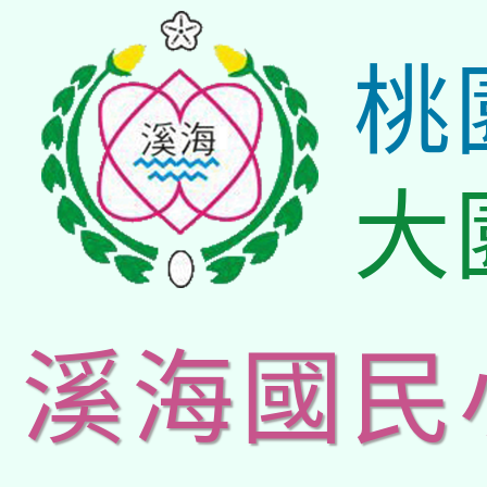
桃
大
溪海國民