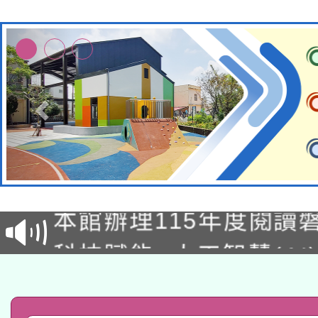
適應運動共學行動站研
本館辦理115年度閱讀
科技賦能─人工智慧(AI
暨閱讀推動專業研習
A3數位素養講師名單
礎課程
「數位內容與教學軟體線