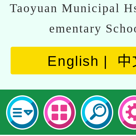
Taoyuan Municipal Hs
ementary Scho
English
中