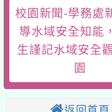
校園新聞-學務處
有關大陸委員會函釋公
pilot」
轉知經濟部水利署委託
薪期間赴陸應申請許可
導水域安全知能
115年8月22日(星期六)
業技術研究院辦理「11
生謹記水域安全觀
2026年桃園地景藝術
桃園市孔廟祈福系列活
用水績優單位及節水達
「2026桃園藝術巡演
開 智慧啟航」
動」
園
適應運動共學行動站研
關事宜
本館辦理115年度閱讀
科技賦能─人工智慧(AI
暨閱讀推動專業研習
返回首頁
A3數位素養講師名單