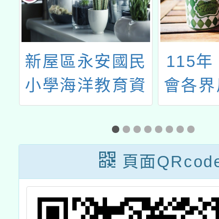
養
新屋區永安國民
115
自
小學海洋教育資
會各界
師
源中心辦理112
人士、
學年度「海洋教
實施
育宣導海報展線
案）
頁面QRcod
上有獎徵答」