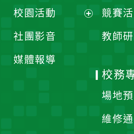
展
校園活動
競賽活
開
展
社團影音
教師研
選
開
單
媒體報導
選
校務
單
場地預
維修通