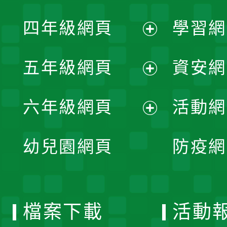
開
展
單
四年級網頁
學習網
選
開
展
單
五年級網頁
資安網
選
開
展
單
六年級網頁
活動網
選
開
展
單
幼兒園網頁
防疫網
選
開
單
選
檔案下載
活動
單