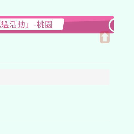
甄選活動」-桃園
開
啟
上
方
區
塊