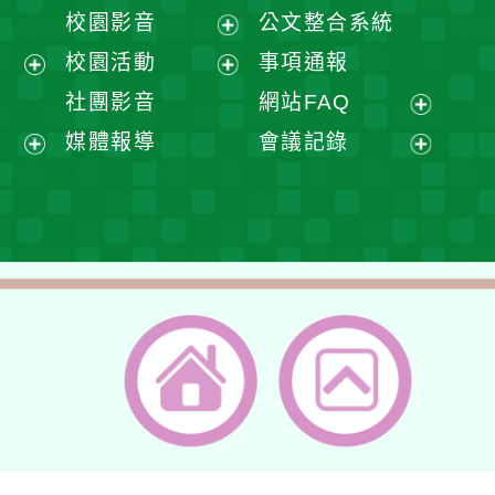
開
展
校園影音
公文整合系統
選
開
展
校園活動
事項通報
單
選
開
展
展
社團影音
網站FAQ
單
選
開
開
展
媒體報導
會議記錄
單
選
選
開
展
展
單
單
選
開
開
單
選
選
單
單
返回首頁
返回頂端