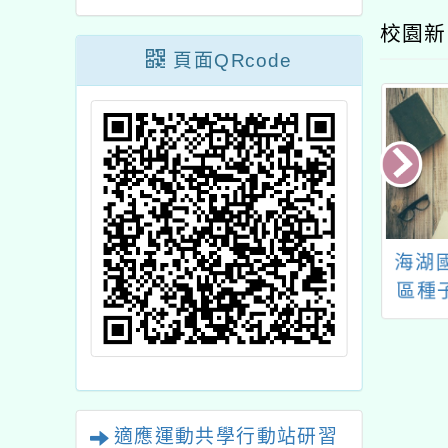
校園新
頁面QRcode
濟部能源署委請
第十屆「首望相助-希
海湖
灣師範大學辦理
望從頭開始」募髮活動
區種
4年度國民中小學
「蘆
能源創意七十二
小劇場創作競賽」
適應運動共學行動站研習