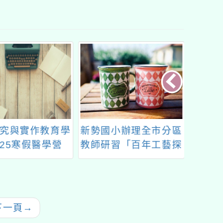
究與實作教育學
新勢國小辦理全市分區
桃園市
025寒假醫學營
教師研習「百年工藝探
辦理「
尋之旅-大溪老街與百
童
吉步道」
下一頁
→