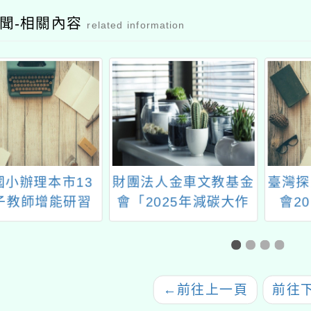
聞-相關內容
related information
國小辦理本市13
財團法人金車文教基金
臺灣探
子教師增能研習
會「2025年減碳大作
會2
竹區戶外教育
戰」推廣活動
←
前往上一頁
前往