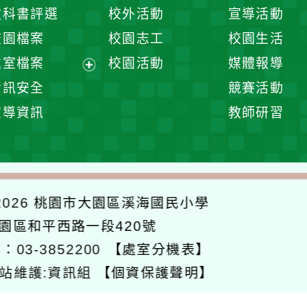
開
展
教科書評選
校外活動
宣導活動
選
開
校園檔案
校園志工
校園生活
單
選
處室檔案
校園活動
媒體報導
單
展
資訊安全
競賽活動
開
宣導資訊
教師研習
選
單
026
桃園市大園區溪海國民小學
大園區和平西路一段420號
：03-3852200
【處室分機表】
站維護:資訊組
【個資保護聲明】