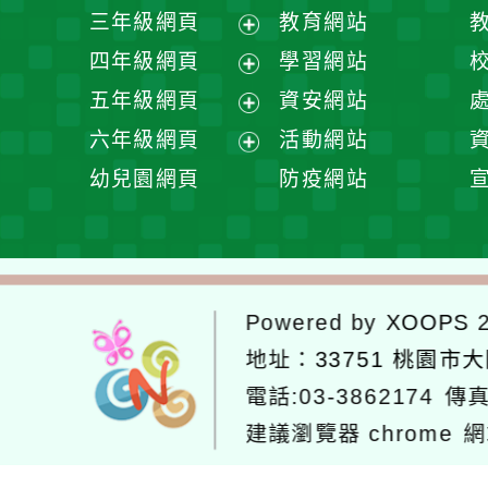
開
展
三年級網頁
教育網站
選
開
展
四年級網頁
學習網站
單
選
開
展
五年級網頁
資安網站
單
選
開
展
六年級網頁
活動網站
單
選
開
展
幼兒園網頁
防疫網站
單
選
開
單
選
單
Powered by
XOOPS
2
地址：
33751 桃園市
電話:03-3862174
傳真
建議瀏覽器 chrome
網
網站設計：