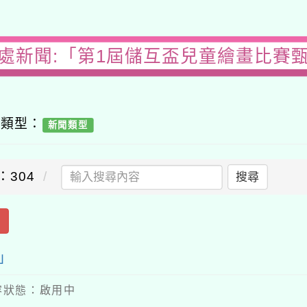
處新聞:「第1屆儲互盃兒童繪畫比賽
容類型：
新聞類型
：304
搜尋
出
」
 內容狀態：啟用中