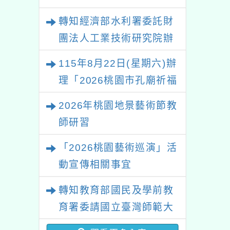
轉知經濟部水利署委託財
團法人工業技術研究院辦
理「115年表揚節約用水
115年8月22日(星期六)辦
績優單位及節水達人選拔
理「2026桃園市孔廟祈福
活動」
系列活動—儒門初開 智慧
2026年桃園地景藝術節教
啟航」
師研習
「2026桃園藝術巡演」活
動宣傳相關事宜
轉知教育部國民及學前教
育署委請國立臺灣師範大
學辦理「114至115年度