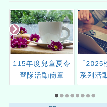
暨
115年度兒童夏令
「202
營隊活動簡章
系列活
n
海報及
源