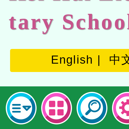
tary Schoo
English
中