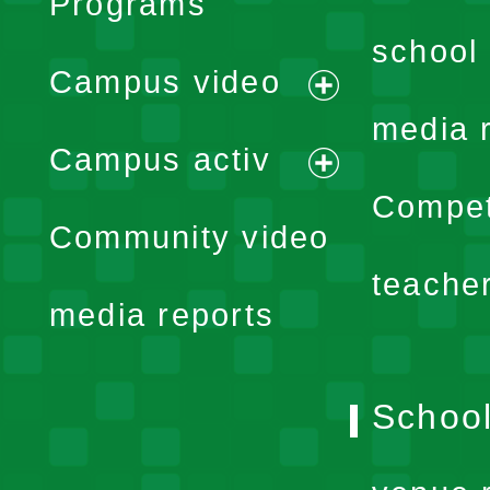
Programs
school 
Campus video
expand
media 
Campus activ
menu
expand
Compet
Community video
menu
teache
media reports
School