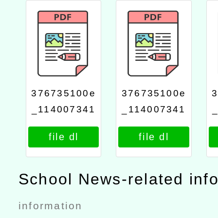
376735100e
376735100e
_114007341
_114007341
2_attach3
2_attach2
file dl
file dl
School News-related inf
information