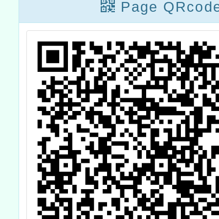
o
Page QRcod
淨
資