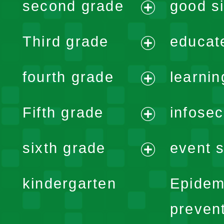
second grade
good si
menu
expand
Third grade
educat
menu
expand
fourth grade
learnin
menu
expand
Fifth grade
infose
menu
expand
sixth grade
event s
menu
expand
kindergarten
Epidem
menu
preven