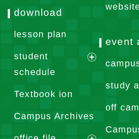
websit
download
lesson plan
event 
student
campus
expand
schedule
menu
study a
Textbook ion
off cam
Campus Archives
Campus
office file