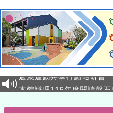
本校115學年度第2次代理
結果公告(無人報名，續辦
適應運動共學行動站研習
本館辦理115年度閱讀磐
讀推動專業研習
科技賦能─人工智慧(AI)
程
A3數位素養講師名單