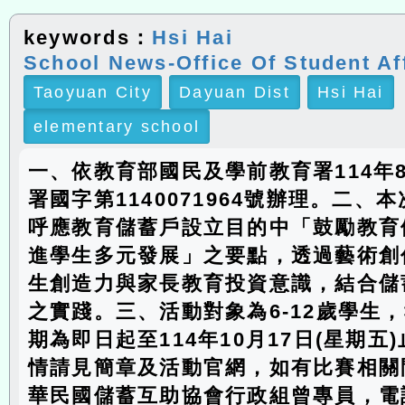
keywords：
Hsi Hai
School News-Office Of Student Af
Taoyuan City
Dayuan Dist
Hsi Hai
elementary school
一、依教育部國民及學前教育署114年
署國字第1140071964號辦理。二、
呼應教育儲蓄戶設立目的中「鼓勵教育
進學生多元發展」之要點，透過藝術創
生創造力與家長教育投資意識，結合儲
之實踐。三、活動對象為6-12歲學生
期為即日起至114年10月17日(星期五
情請見簡章及活動官網，如有比賽相關
華民國儲蓄互助協會行政組曾專員，電話