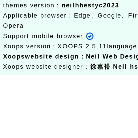
themes version：
neilhhestyc2023
Applicable browser：Edge、Google、Fir
Opera
Support mobile browser
Xoops version：
XOOPS 2.5.11
languag
Xoops
website design
：
Neil Web Des
Xoops website designer：
徐嘉裕 Neil h