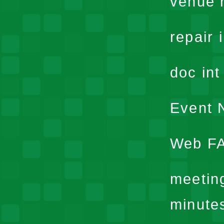
venue 
repair 
doc in
Event N
Web F
meetin
minute