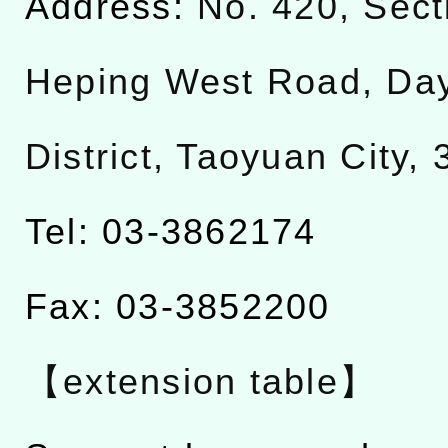
Address:
No. 420, Sect
Heping West Road, Da
District, Taoyuan City,
Tel: 03-3862174
Fax: 03-3852200
【extension table】