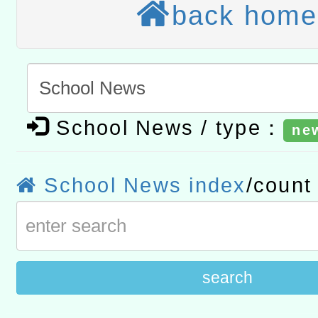
back home
程
A3數位素養講師名單
「數位內容與教學軟體線上課程
t」
有關大陸委員會函釋公務
School News / type：
ne
赴陸應申請許可一案
轉知經濟部水利署委託財
研究院辦理「115年表揚
115年8月22日(星期六)辦
School News index
/coun
位及節水達人選拔活動」
市孔廟祈福系列活動—儒門
2026年桃園地景藝術節教
航」
search