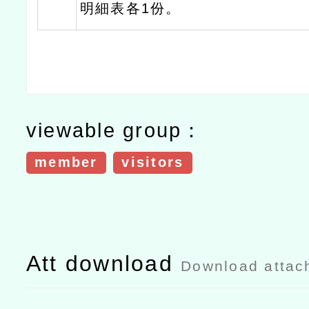
明細表各1份。
viewable group：
member
visitors
Att download
Download attac