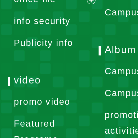
expand
Campus
info security
menu
Publicity info
Album
Campu
video
Campus
promo video
promot
Featured
activiti