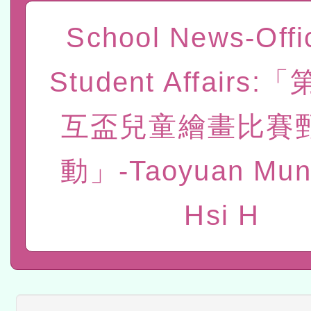
「數位內容與教學軟體線上課程
School News-Offi
t」
有關大陸委員會函釋公務
Student Affairs
赴陸應申請許可一案
轉知經濟部水利署委託財
互盃兒童繪畫比賽
研究院辦理「115年表揚
115年8月22日(星期六)辦
位及節水達人選拔活動」
動」-Taoyuan Muni
市孔廟祈福系列活動—儒門
2026年桃園地景藝術節教
航」
本校115學年度第2次代理
Hsi H
結果公告(無人報名，續辦
適應運動共學行動站研習
本館辦理115年度閱讀磐
讀推動專業研習
科技賦能─人工智慧(AI)