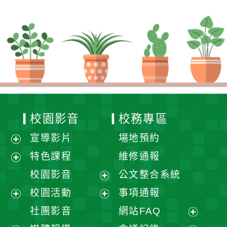
校園影音
校務專區
宣導影片
場地預約
展
特色課程
維修通報
開
展
校園影音
公文整合系統
選
開
展
校園活動
事項通報
單
選
開
展
展
社團影音
網站FAQ
單
選
開
開
展