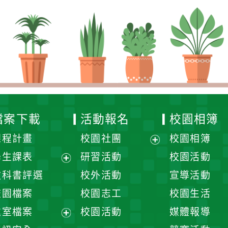
檔案下載
活動報名
校園相簿
課程計畫
校園社團
校園相簿
展
學生課表
研習活動
校園活動
開
展
教科書評選
校外活動
宣導活動
選
開
校園檔案
校園志工
校園生活
單
選
處室檔案
校園活動
媒體報導
單
展