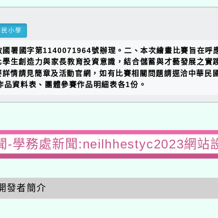
國民小學
教國署國字第1140071964號辦理。二、本次繪畫比賽旨
學生創造力與家長教育投資意識，結合儲蓄與才藝發展之實踐
、比賽詳情請見簡章及活動官網，如有比賽相關問題請逕洽中華民
個人作品資料表、團體參賽作品明細表各1份。
-學務處新聞:neilhhestyc2023網
開發者簡介