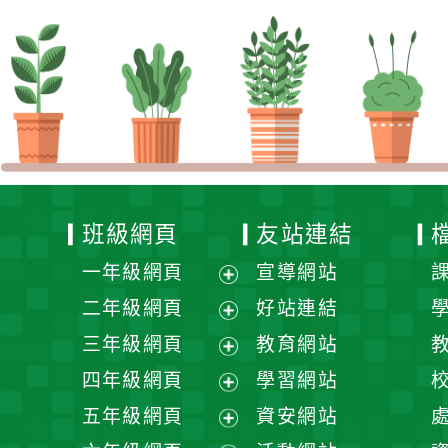
班級網頁
友站連結
一年級網頁
宣導網站
展
二年級網頁
好站連結
開
展
三年級網頁
教育網站
選
開
展
四年級網頁
學習網站
單
選
開
展
五年級網頁
資安網站
單
選
開
展