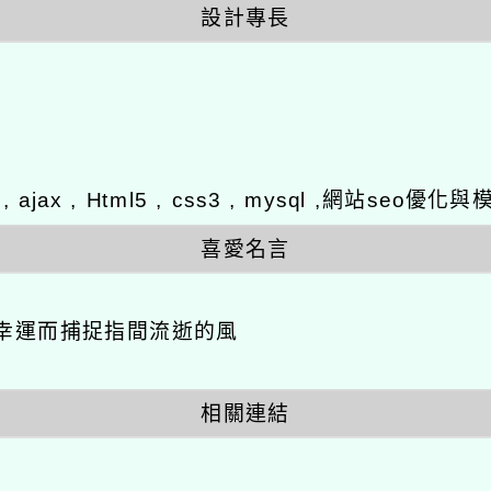
設計專長
y , ajax , Html5 , css3 , mysql ,網站se
喜愛名言
幸運而捕捉指間流逝的風
相關連結