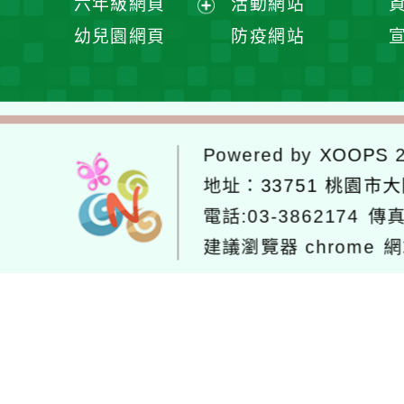
六年級網頁
活動網站
單
選
開
展
幼兒園網頁
防疫網站
單
選
開
單
選
單
Powered by
XOOPS
2
地址：
33751 桃園市
電話:03-3862174
傳真
建議瀏覽器 chrome
網
網站設計：
Neil網站設計
工坊