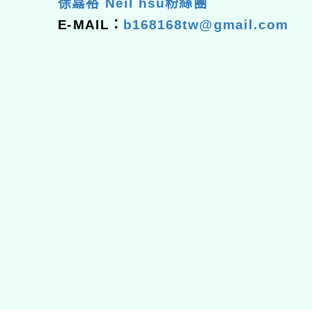
徐嘉裕 Neil hsu粉絲團
E-MAIL：
b168168tw@gmail.com
佈景版本：
neilhhes
適用瀏覽器：Edge、Goo
Xoops版本：
XOOPS
Xoops
網站設計
：
N
Xoops網站設計者：