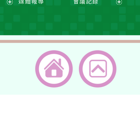
媒體報導
會議記錄
單
選
選
開
展
展
單
單
選
開
開
單
選
選
單
單
返回首頁
返回頂端