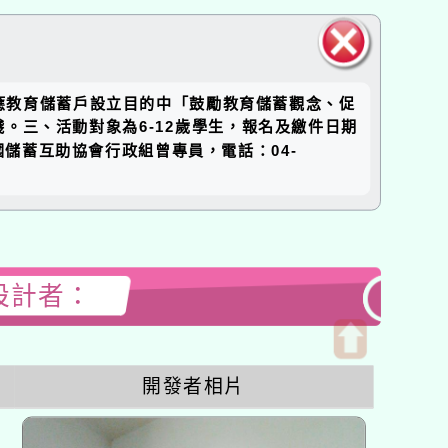
關閉區
在呼應教育儲蓄戶設立目的中「鼓勵教育儲蓄觀念、促
塊
。三、活動對象為6-12歲學生，報名及繳件日期
國儲蓄互助協會行政組曾專員，電話：04-
站設計者：
開
開發者相片
啟
上
方