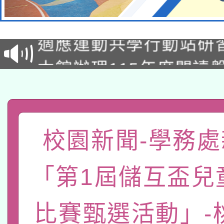
本校115學年度第2次
適應運動共學行動站研
招甄選結果公告(無人
本館辦理115年度閱讀
招)
科技賦能─人工智慧(AI
暨閱讀推動專業研習
A3數位素養講師名單
礎課程
「數位內容與教學軟體線
校園新聞-學務處
有關大陸委員會函釋公
pilot」
「第1屆儲互盃兒
轉知經濟部水利署委託
薪期間赴陸應申請許可
比賽甄選活動」-
115年8月22日(星期六)
業技術研究院辦理「11