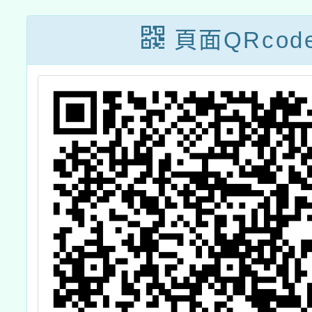
接種計
頁面QRcod
接種對
年1月
為「滿
上尚未
眾」，
合宣