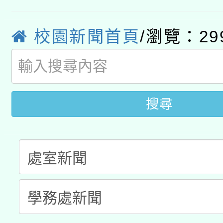
115年8月22日(星期六)
業技術研究院辦理「11
校園新聞首頁
/瀏覽：29
2026年桃園地景藝術
桃園市孔廟祈福系列活
用水績優單位及節水達
開 智慧啟航」
動」
搜尋