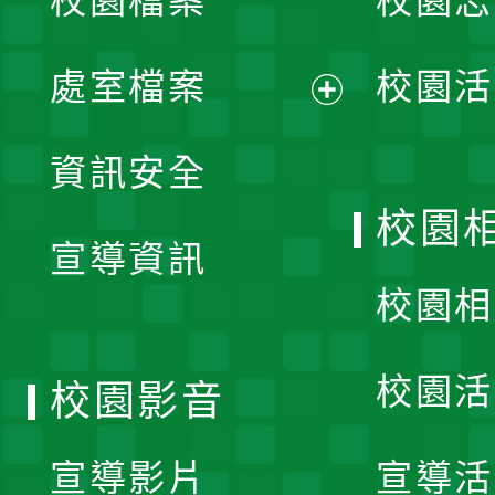
校園檔案
校園志
選
單
處室檔案
校園活
展
資訊安全
開
校園
宣導資訊
選
校園相
單
校園活
校園影音
宣導影片
宣導活