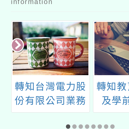
information
辦
轉知台灣電力股
轉知教
馨
份有限公司業務
及學
一
處「校園節電宣
「114
導推廣活動」
COVI