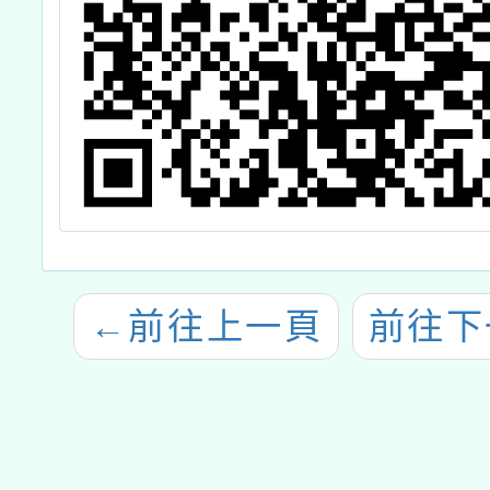
←
前往上一頁
前往下