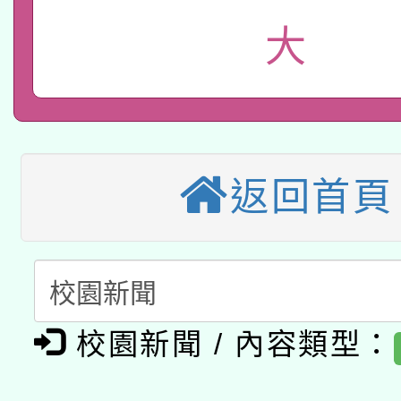
2026年桃園地景藝術
桃園市孔廟祈福系列活
用水績優單位及節水達
大
本校115學年度第2次
開 智慧啟航」
動」
適應運動共學行動站研
招甄選結果公告(無人
本館辦理115年度閱讀
招)
返回首頁
科技賦能─人工智慧(AI
暨閱讀推動專業研習
A3數位素養講師名單
礎課程
「數位內容與教學軟體線
有關大陸委員會函釋公
pilot」
校園新聞 / 內容類型：
轉知經濟部水利署委託
薪期間赴陸應申請許可