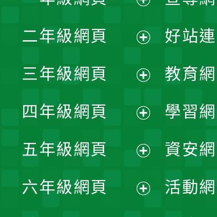
展
二年級網頁
好站連
開
展
三年級網頁
教育網
選
開
展
單
四年級網頁
學習網
選
開
展
單
五年級網頁
資安網
選
開
展
單
六年級網頁
活動網
選
開
展