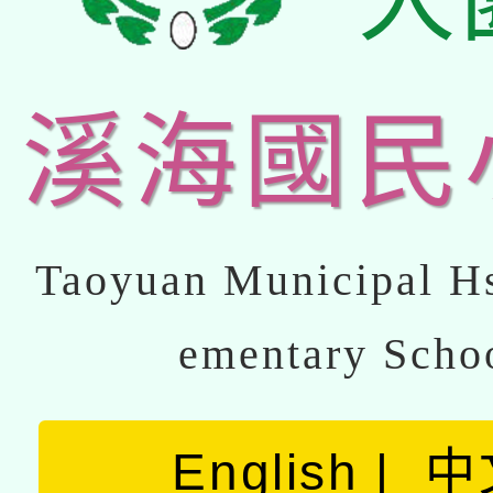
溪海國民
Taoyuan Municipal Hs
ementary Scho
English
中