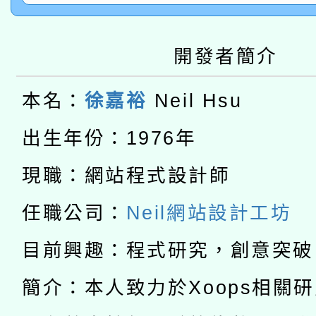
2026年桃園地景藝術
桃園市孔廟祈福系列活
用水績優單位及節水達
開發者簡介
本校115學年度第2次
開 智慧啟航」
動」
適應運動共學行動站研
本名：
徐嘉裕
Neil Hsu
招甄選結果公告(無人
本館辦理115年度閱讀
出生年份：1976年
招)
科技賦能─人工智慧(AI
暨閱讀推動專業研習
現職：網站程式設計師
A3數位素養講師名單
礎課程
任職公司：
Neil網站設計工坊
「數位內容與教學軟體線
目前興趣：程式研究，創意突破
有關大陸委員會函釋公
pilot」
簡介：本人致力於Xoops相關
轉知經濟部水利署委託