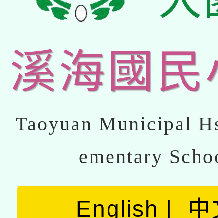
溪海國民
Taoyuan Municipal Hs
ementary Scho
English
中