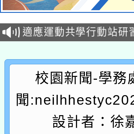
本校115學年度第2次
適應運動共學行動站研
招甄選結果公告(無人
本館辦理115年度閱讀
招)
科技賦能─人工智慧(AI
暨閱讀推動專業研習
A3數位素養講師名單
礎課程
校園新聞-學務
「數位內容與教學軟體線
聞:neilhhestyc2
有關大陸委員會函釋公
pilot」
轉知經濟部水利署委託
薪期間赴陸應申請許可
設計者：徐
115年8月22日(星期六)
業技術研究院辦理「11