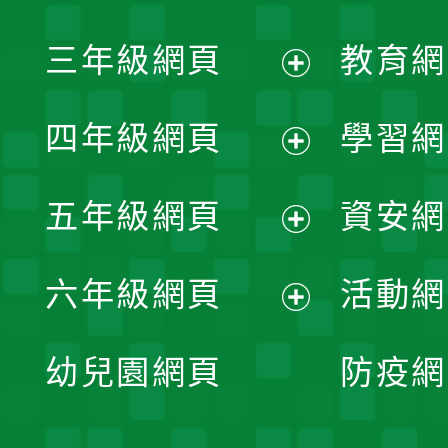
開
展
三年級網頁
教育網
選
開
展
單
四年級網頁
學習網
選
開
展
單
五年級網頁
資安網
選
開
展
單
六年級網頁
活動網
選
開
展
單
幼兒園網頁
防疫網
選
開
單