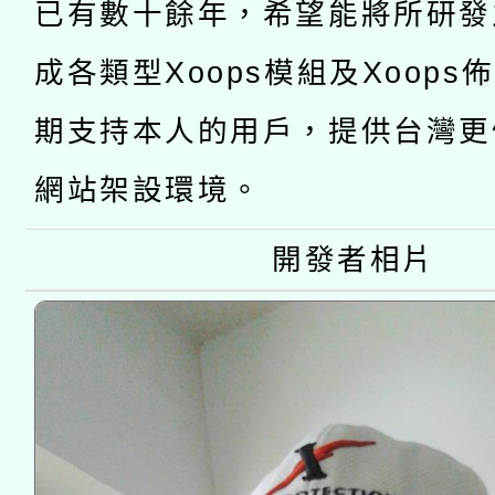
薪期間赴陸應申請許可
已有數十餘年，希望能將所研發
115年8月22日(星期六)
業技術研究院辦理「11
成各類型Xoops模組及Xoops
2026年桃園地景藝術
桃園市孔廟祈福系列活
用水績優單位及節水達
期支持本人的用戶，提供台灣更
開 智慧啟航」
動」
網站架設環境。
開發者相片