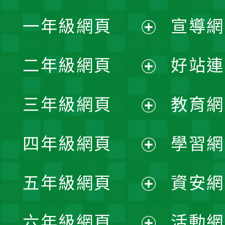
一年級網頁
宣導網
展
二年級網頁
好站連
開
展
三年級網頁
教育網
選
開
展
單
四年級網頁
學習網
選
開
展
單
五年級網頁
資安網
選
開
展
單
六年級網頁
活動網
選