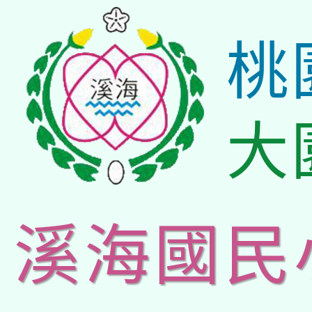
桃
大
溪海國民