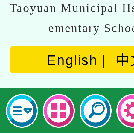
Taoyuan Municipal Hs
ementary Scho
English
中