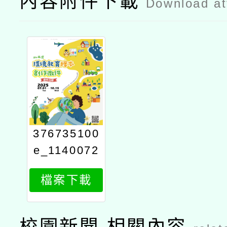
內容附件下載
Download a
376735100
e_1140072
601_attach
檔案下載
2
校園新聞-相關內容