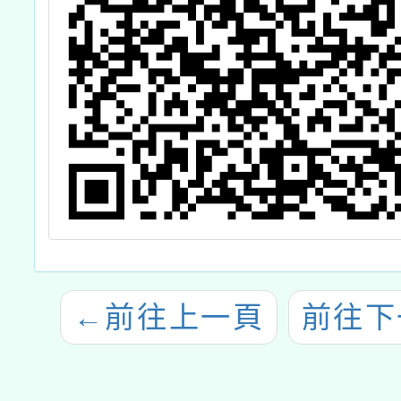
←
前往上一頁
前往下