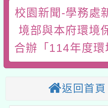
有關大陸委員會函釋公
pilot」
校園新聞-學務處
轉知經濟部水利署委託
薪期間赴陸應申請許可
境部與本府環境
115年8月22日(星期六)
業技術研究院辦理「11
2026年桃園地景藝術
桃園市孔廟祈福系列活
用水績優單位及節水達
合辦「114年度
「2026桃園藝術巡演
開 智慧啟航」
動」
適應運動共學行動站研
關事宜
本館辦理115年度閱讀
返回首頁
科技賦能─人工智慧(AI
暨閱讀推動專業研習
A3數位素養講師名單
礎課程