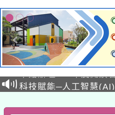
適應運動共學行動站研
本館辦理115年度閱讀
科技賦能─人工智慧(AI
暨閱讀推動專業研習
A3數位素養講師名單
礎課程
「數位內容與教學軟體線