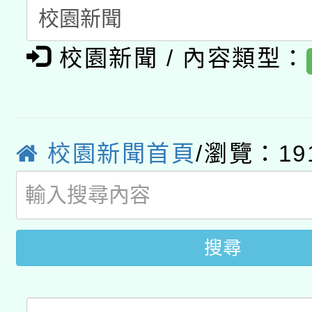
「數位內容與教學軟體線
有關大陸委員會函釋公
pilot」
校園新聞 / 內容類型：
轉知經濟部水利署委託
薪期間赴陸應申請許可
115年8月22日(星期六)
業技術研究院辦理「11
校園新聞首頁
/瀏覽：19
2026年桃園地景藝術
桃園市孔廟祈福系列活
用水績優單位及節水達
「2026桃園藝術巡演
開 智慧啟航」
動」
關事宜
搜尋