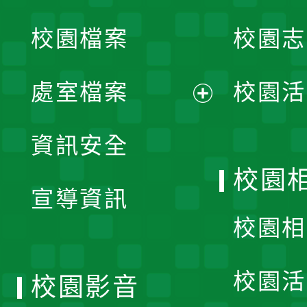
開
校園檔案
校園志
選
單
處室檔案
校園活
展
資訊安全
開
校園
宣導資訊
選
校園相
單
校園活
校園影音