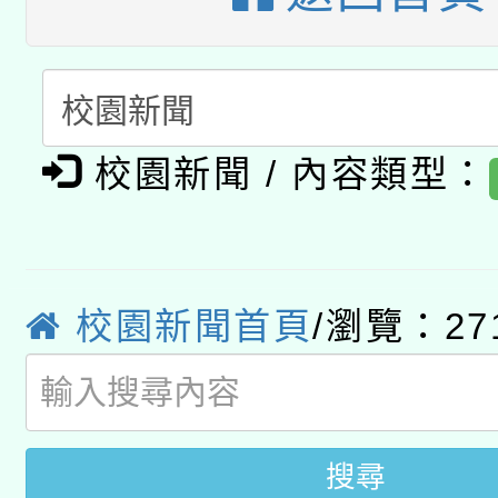
開 智慧啟航」
動」
月28日止
轉知教育部國民及學前
關事宜
函轉國家教育研究院中心
國立臺灣師範大學辦理「1
轉知教育部國民及學前
原住民族教育政策研討
校園新聞 / 內容類型：
年度健康促進學校輔導
函轉國立臺灣師範大學
新北市政府教育局辦理「
族教育國際趨勢與發展
業成長研習」實施計畫
轉知有關國立成功大學
族語言臺北學習中心11
師專業成長研習實施計
校園新聞首頁
/瀏覽：27
教育部國民及學前教育署「
文教學共融平台-教案
「族語學習班」招生簡章
方素養工作坊新北場」
年度COVID-19疫苗
件」活動簡章
接種對象擴大為「滿6
搜尋