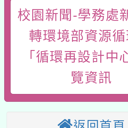
關事宜
校園新聞-學務處
函轉國家教育研究院中心
國立臺灣師範大學辦理「1
轉知教育部國民及學前
原住民族教育政策研討
年度健康促進學校輔導
轉環境部資源循
函轉國立臺灣師範大學
新北市政府教育局辦理「
族教育國際趨勢與發展
業成長研習」實施計畫
「循環再設計中
轉知有關國立成功大學
族語言臺北學習中心11
師專業成長研習實施計
教育部國民及學前教育署「
文教學共融平台-教案
「族語學習班」招生簡章
方素養工作坊新北場」
覽資訊
轉知經濟部水利署委託
年度COVID-19疫苗
件」活動簡章
115年8月22日(星期六)
業技術研究院辦理「11
接種對象擴大為「滿6
2026年桃園地景藝術
桃園市孔廟祈福系列活
用水績優單位及節水達
接種之民眾」措施，延長
返回首頁
「2026桃園藝術巡演