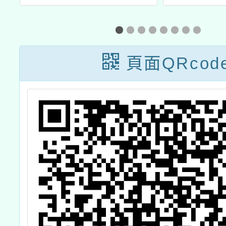
年
「校園珍惜健保
種
教育實境秀」影
學
片徵選計畫1份
頁面QRcod
種
。