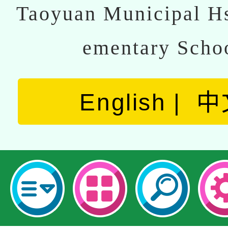
Taoyuan Municipal Hs
ementary Scho
English
中