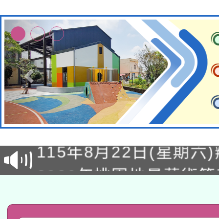
轉知經濟部水利署委託
115年8月22日(星期六)
業技術研究院辦理「11
2026年桃園地景藝術
桃園市孔廟祈福系列活
用水績優單位及節水達
「2026桃園藝術巡演
開 智慧啟航」
動」
轉知教育部國民及學前