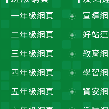
一年級網頁
宣導網
展
二年級網頁
好站連
開
展
三年級網頁
教育網
選
開
展
單
四年級網頁
學習網
選
開
展
單
五年級網頁
資安網
選
開
展
單