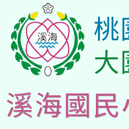
桃
大
溪海國民