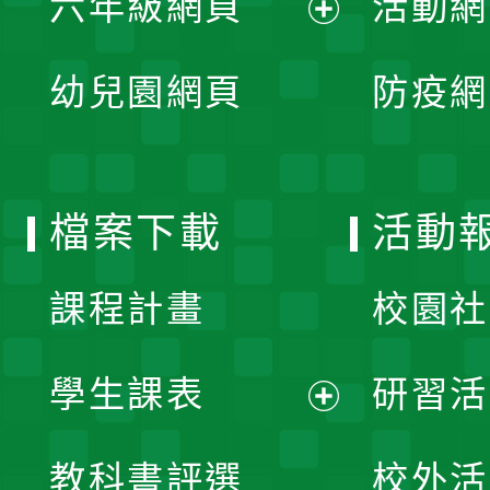
六年級網頁
活動網
選
開
展
單
幼兒園網頁
防疫網
選
開
單
選
檔案下載
活動
單
課程計畫
校園社
學生課表
研習活
展
教科書評選
校外活