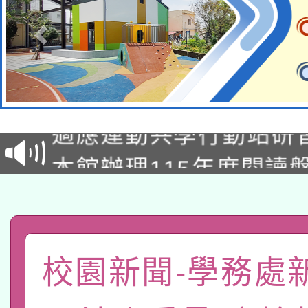
本校115學年度第2次
適應運動共學行動站研
招甄選結果公告(無人
本館辦理115年度閱讀
招)
科技賦能─人工智慧(AI
暨閱讀推動專業研習
A3數位素養講師名單
礎課程
「數位內容與教學軟體線
校園新聞-學務處
有關大陸委員會函釋公
pilot」