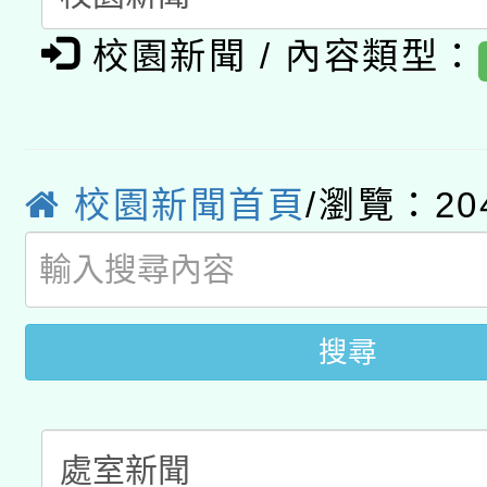
有關大陸委員會函釋公
pilot」
校園新聞 / 內容類型：
轉知經濟部水利署委託
薪期間赴陸應申請許可
115年8月22日(星期六)
業技術研究院辦理「11
2026年桃園地景藝術
校園新聞首頁
/瀏覽：20
桃園市孔廟祈福系列活
用水績優單位及節水達
開 智慧啟航」
動」
搜尋