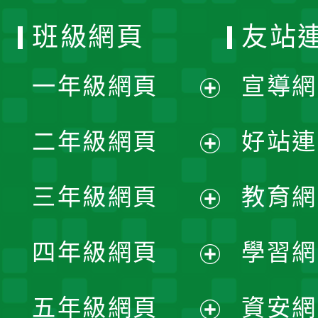
班級網頁
友站
一年級網頁
宣導網
展
二年級網頁
好站連
開
展
三年級網頁
教育網
選
開
展
單
四年級網頁
學習網
選
開
展
單
五年級網頁
資安網
選