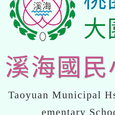
大
溪海國民
Taoyuan Municipal Hs
ementary Scho