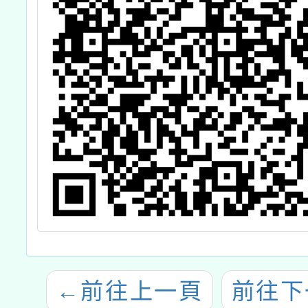
←
前往上一頁
前往下