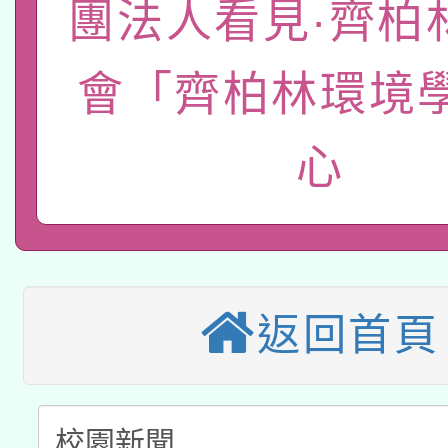
團法人看見·齊柏
轉知經濟部水利署委託
薪期間赴陸應申請許可
115年8月22日(星期六)
會「齊柏林環境
業技術研究院辦理「11
2026年桃園地景藝術
桃園市孔廟祈福系列活
用水績優單位及節水達
心
本校115學年度第2次
開 智慧啟航」
動」
適應運動共學行動站研
招甄選結果公告(無人
本館辦理115年度閱讀
招)
返回首頁
科技賦能─人工智慧(AI
暨閱讀推動專業研習
A3數位素養講師名單
礎課程
「數位內容與教學軟體線