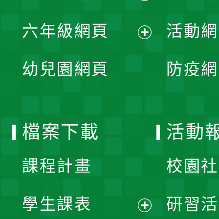
開
展
單
六年級網頁
活動網
選
開
展
單
幼兒園網頁
防疫網
選
開
單
選
檔案下載
活動
單
課程計畫
校園社
學生課表
研習活