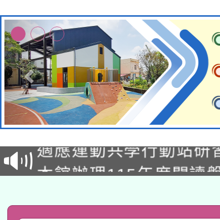
本校115學年度第2次
適應運動共學行動站研
招甄選結果公告(無人
本館辦理115年度閱讀
招)
科技賦能─人工智慧(AI
暨閱讀推動專業研習
A3數位素養講師名單
礎課程