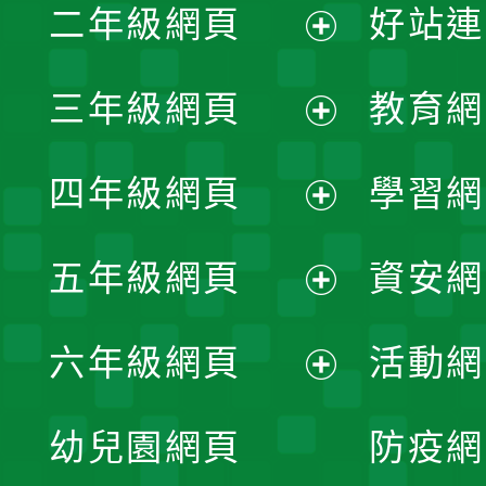
二年級網頁
好站連
開
展
三年級網頁
教育網
選
開
展
單
四年級網頁
學習網
選
開
展
單
五年級網頁
資安網
選
開
展
單
六年級網頁
活動網
選
開
展
單
幼兒園網頁
防疫網
選
開