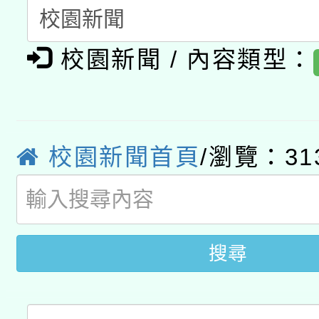
A3數位素養講師名單
礎課程
校園新聞 / 內容類型：
「數位內容與教學軟體線
有關大陸委員會函釋公
pilot」
轉知經濟部水利署委託
薪期間赴陸應申請許可
校園新聞首頁
/瀏覽：31
115年8月22日(星期六)
業技術研究院辦理「11
2026年桃園地景藝術
桃園市孔廟祈福系列活
用水績優單位及節水達
開 智慧啟航」
搜尋
動」