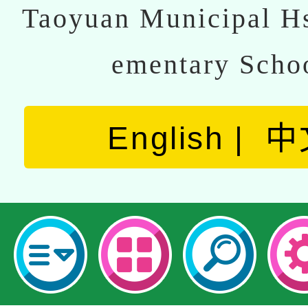
Taoyuan Municipal Hs
ementary Scho
English
中