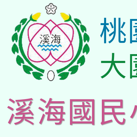
桃
大
溪海國民