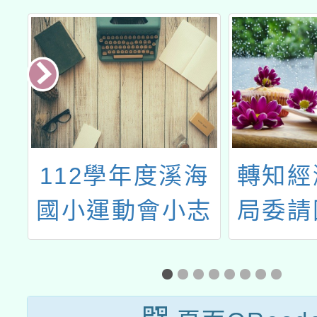
物
112學年度溪海
轉知經
國小運動會小志
局委請
工招募
師範
「11
中小學