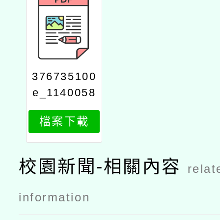
376735100
e_1140058
430_attach
檔案下載
1
校園新聞-相關內容
relat
information