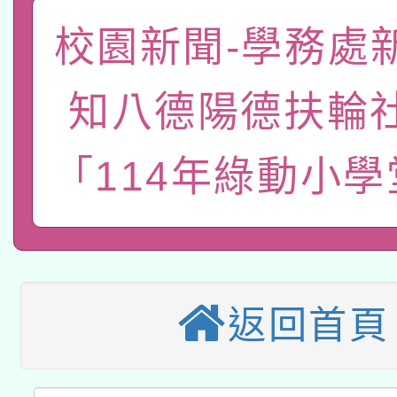
「數位內容與教學軟體線
校園新聞-學務處
有關大陸委員會函釋公
pilot」
知八德陽德扶輪
轉知經濟部水利署委託
薪期間赴陸應申請許可
「114年綠動小
115年8月22日(星期六)
業技術研究院辦理「11
2026年桃園地景藝術
桃園市孔廟祈福系列活
用水績優單位及節水達
本校115學年度第2次
開 智慧啟航」
動」
適應運動共學行動站研
招甄選結果公告(無人
返回首頁
本館辦理115年度閱讀
招)
科技賦能─人工智慧(AI
暨閱讀推動專業研習