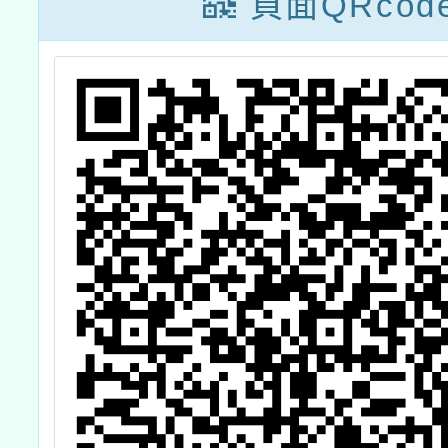
頁面QRcod
創意七
劇場創