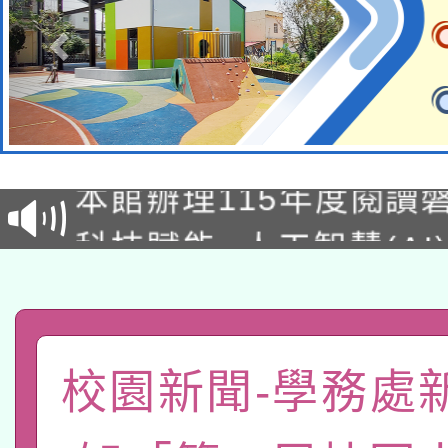
適應運動共學行動站研
本館辦理115年度閱讀
科技賦能─人工智慧(AI
暨閱讀推動專業研習
A3數位素養講師名單
礎課程
「數位內容與教學軟體線
有關大陸委員會函釋公
校園新聞-學務處
pilot」
轉知經濟部水利署委託
薪期間赴陸應申請許可