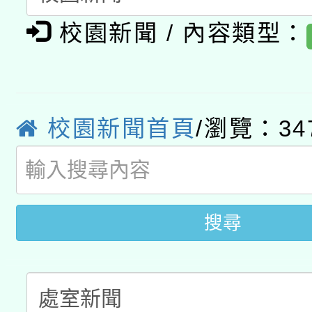
轉知經濟部水利署委託
薪期間赴陸應申請許可
校園新聞 / 內容類型：
115年8月22日(星期六)
業技術研究院辦理「11
2026年桃園地景藝術
桃園市孔廟祈福系列活
用水績優單位及節水達
校園新聞首頁
/瀏覽：34
「2026桃園藝術巡演
開 智慧啟航」
動」
關事宜
搜尋