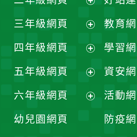
開
展
三年級網頁
教育網
選
開
展
單
四年級網頁
學習網
選
開
展
單
五年級網頁
資安網
選
開
展
單
六年級網頁
活動網
選
開
展
單
幼兒園網頁
防疫網
選
開