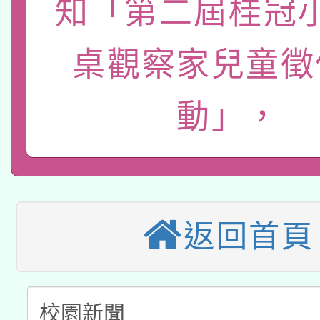
知「第二屆桂冠
115年8月22日(星期六)
業技術研究院辦理「11
桌觀察家兒童徵
2026年桃園地景藝術
桃園市孔廟祈福系列活
用水績優單位及節水達
「2026桃園藝術巡演
開 智慧啟航」
動」
動」，
適應運動共學行動站研
關事宜
本館辦理115年度閱讀
科技賦能─人工智慧(AI
暨閱讀推動專業研習
返回首頁
A3數位素養講師名單
礎課程
「數位內容與教學軟體線
有關大陸委員會函釋公
pilot」