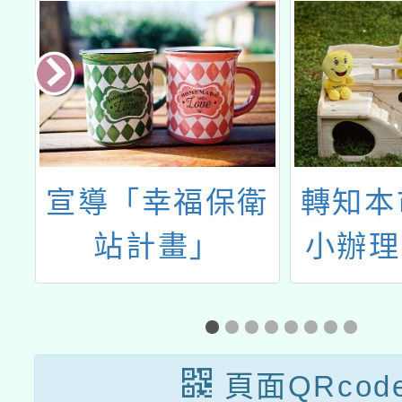
果
宣導「幸福保衛
轉知本
趣
站計畫」
小辦理
法
年度健
藝競
頁面QRcod