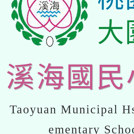
大
溪海國民
Taoyuan Municipal Hs
ementary Scho